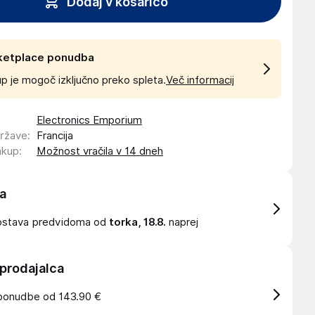
Dodaj v košarico
ketplace ponudba
p je mogoč izključno preko spleta.
Več informacij
Electronics Emporium
države
:
Francija
akup
:
Možnost vračila v 14 dneh
a
ostava
predvidoma od
torka, 18.8.
naprej
 prodajalca
ponudbe od 143.90 €