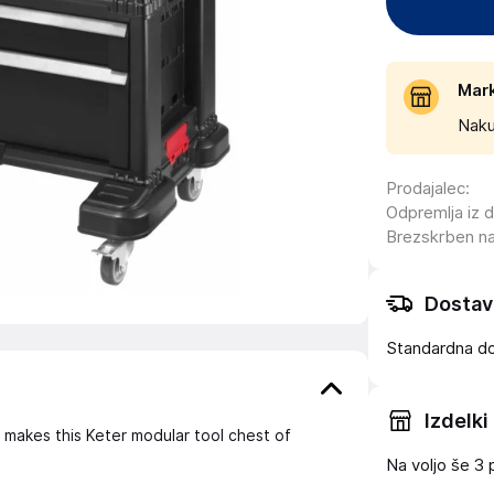
Mar
Naku
Prodajalec
:
Odpremlja iz 
Brezskrben n
Dostav
Standardna d
Izdelki
 makes this Keter modular tool chest of
Na voljo še
3 