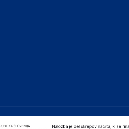
Naložba je del ukrepov načrta, ki se fin