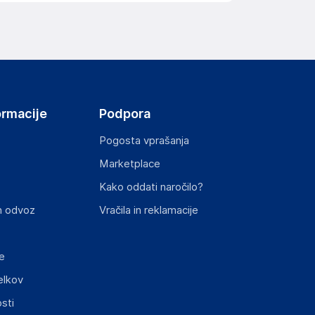
ov, državo in elektronski naslov) povezane s
ormacije
Podpora
Pogosta vprašanja
Marketplace
st izdelka z zahtevanimi predpisi.
Kako oddati naročilo?
n odvoz
Vračila in reklamacije
e
elkov
sti