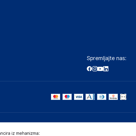
Spremljajte nas:
ancira iz mehanizma: