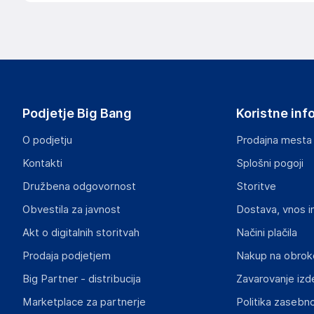
Podatki o proizvajalcu
Podatki o proizvajalcu vključujejo informacije (naziv, nasl
proizvajalcem izdelka.
Keter Benelux BV
Ericssonstraat 17 5121 MK Rijen The Netherlands
Netherlands
Podjetje Big Bang
Koristne inf
klantenservice@keter.com
O podjetju
Prodajna mesta
Odgovorna oseba v EU
Kontakti
Splošni pogoji
Gospodarski subjekt s sedežem v EU, ki zagotavlja skladno
Družbena odgovornost
Storitve
Keter Benelux BV
Obvestila za javnost
Dostava, vnos i
Ericssonstraat 17 5121 MK Rijen The Netherlands
Netherlands
Akt o digitalnih storitvah
Načini plačila
klantenservice@keter.com
Prodaja podjetjem
Nakup na obrok
Big Partner - distribucija
Zavarovanje izd
Marketplace za partnerje
Politika zasebno