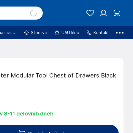
na mesta
Storitve
UAU klub
Kontakt
ter Modular Tool Chest of Drawers Black
 v 8-11 delovnih dneh