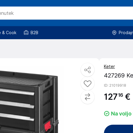
 & Cook
B2B
Prodaj
Keter
427269 Ke
ID
: 21019918
127
€
16
Na voljo