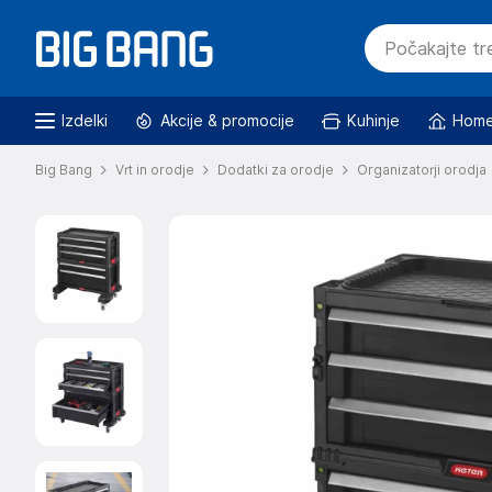
Izdelki
Akcije & promocije
Kuhinje
Home
Big Bang
Vrt in orodje
Dodatki za orodje
Organizatorji orodja