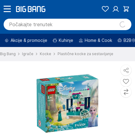
Akcije & promocije
Kuhinje
Home & Cook
B2B
Big Bang
Igrače
Kocke
Plastične kocke za sestavljanje