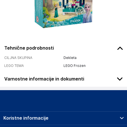
Tehnične podrobnosti
CILJNA SKUPINA
Dekleta
LEGO TEMA
LEGO Frozen
Varnostne informacije in dokumenti
Podatki o proizvajalcu
Podatki o proizvajalcu vključujejo informacije (naziv, naslov,
državo in elektronski naslov) povezane s proizvajalcem
izdelka.
Koristne informacije
LEGO System A/S