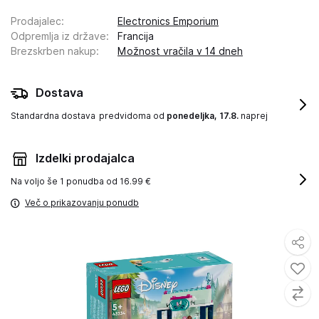
Prodajalec
:
Electronics Emporium
Odpremlja iz države
:
Francija
Brezskrben nakup
:
Možnost vračila v 14 dneh
Dostava
Standardna dostava
predvidoma od
ponedeljka, 17.8.
naprej
Izdelki prodajalca
Na voljo še
1 ponudba od 16.99 €
Več o prikazovanju ponudb