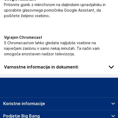
Pritisnite gumb z mikrofonom na daljinskem upravljalniku in
uporabite glasovnega pomočnika Google Assistant, da
poiščete željeno vsebino.
Vgrajen Chromecast
S Chromecastom lahko gledate najljubše vsebine na
največjem zaslonu v samo nekaj minutah. Ta način vam
omogoča enostaven nadzor televizorja.
Varnostne informacije in dokumenti
Podatki o proizvajalcu
Podatki o proizvajalcu vključujejo informacije (naziv, naslov,
državo in elektronski naslov) povezane s proizvajalcem
izdelka.
Koristne informacije
Comtrade Distribution d.o.o. Beograd
Bulevar Zorana Đinđića 1251i, 11000 Beograd
Prodajna mesta
Podjetje Big Bang
Serbia