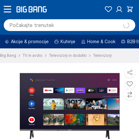
Akcije & promocije
Kuhinje
Home & Cook
B2B
Big Bang
TV in avdio
Televizorji in dodatki
Televizorji