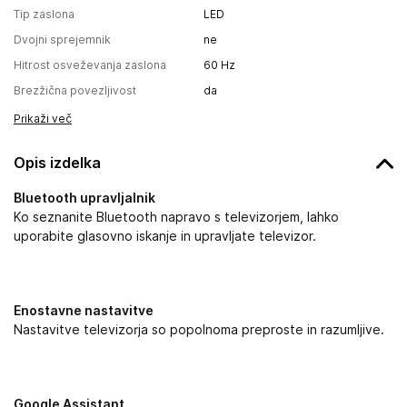
Tip zaslona
LED
Dvojni sprejemnik
ne
Hitrost osveževanja zaslona
60 Hz
Brezžična povezljivost
da
Prikaži več
Opis izdelka
Bluetooth upravljalnik
Ko seznanite Bluetooth napravo s televizorjem, lahko
uporabite glasovno iskanje in upravljate televizor.
Enostavne nastavitve
Nastavitve televizorja so popolnoma preproste in razumljive.
Google Assistant