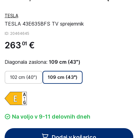
TESLA
TESLA 43E635BFS TV sprejemnik
ID
: 20464645
263
€
01
Diagonala zaslona:
109 cm (43")
102 cm (40")
109 cm (43")
Na voljo v 9-11 delovnih dneh
Dodaj v košarico