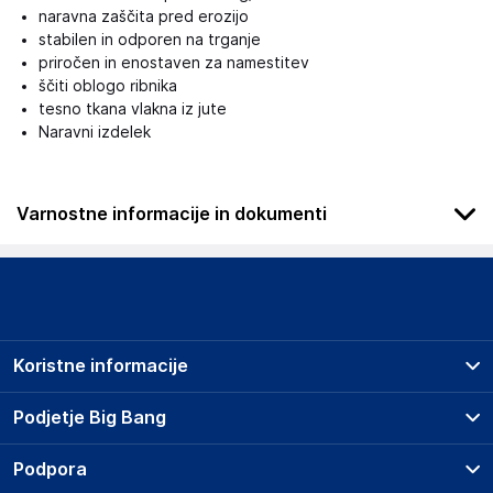
naravna zaščita pred erozijo
stabilen in odporen na trganje
priročen in enostaven za namestitev
ščiti oblogo ribnika
tesno tkana vlakna iz jute
Naravni izdelek
Varnostne informacije in dokumenti
Podatki o proizvajalcu
Podatki o proizvajalcu vključujejo informacije (naziv, naslov,
državo in elektronski naslov) povezane s proizvajalcem
izdelka.
Koristne informacije
Aquagart Trading GmbH
Heubischer Ortsstraße 79 96524 Föritztal
Prodajna mesta
Podjetje Big Bang
Germany
Splošni pogoji
verkau@aquagart.de
O podjetju
Podpora
Storitve
Kontakti