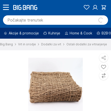
Akcije & promocije
Kuhinje
Home & Cook
B2B
Big Bang
Vrt in orodje
Dodatki za vrt
Ostali dodatki za vrtnarjenje