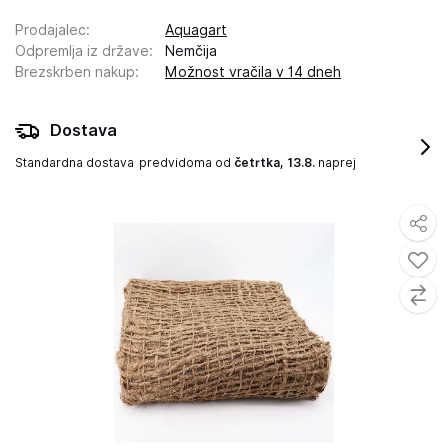
Prodajalec
:
Aquagart
Odpremlja iz države
:
Nemčija
Brezskrben nakup
:
Možnost vračila v 14 dneh
Dostava
Standardna dostava
predvidoma od
četrtka, 13.8.
naprej