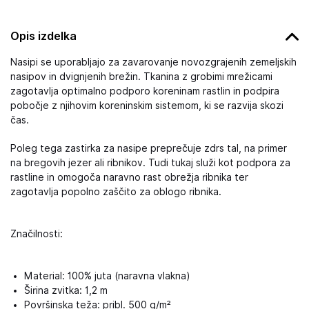
Opis izdelka
Nasipi se uporabljajo za zavarovanje novozgrajenih zemeljskih
nasipov in dvignjenih brežin. Tkanina z grobimi mrežicami
zagotavlja optimalno podporo koreninam rastlin in podpira
pobočje z njihovim koreninskim sistemom, ki se razvija skozi
čas.
Poleg tega zastirka za nasipe preprečuje zdrs tal, na primer
na bregovih jezer ali ribnikov. Tudi tukaj služi kot podpora za
rastline in omogoča naravno rast obrežja ribnika ter
zagotavlja popolno zaščito za oblogo ribnika.
Značilnosti:
Material: 100% juta (naravna vlakna)
Širina zvitka: 1,2 m
Površinska teža: pribl. 500 g/m²