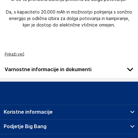
Da, s kapaciteto 20.000 mAh in možnostjo polnjenja s sončno
energijo je odlična izbira za dolga potovanja in kampiranje,
kjer je dostop do električne vtičnice omejen.
Prikaži več
Varnostne informacije in dokumenti
Podatki o proizvajalcu
Podatki o proizvajalcu vključujejo informacije (naziv, naslov,
državo in elektronski naslov) povezane s proizvajalcem
izdelka.
Koristne informacije
D-R-O Sp. z o.o. Sp.k
D-R-O Sp. z o.o. Sp.k
Prodajna mesta
Podjetje Big Bang
China
Splošni pogoji
online@d-r-o.pl