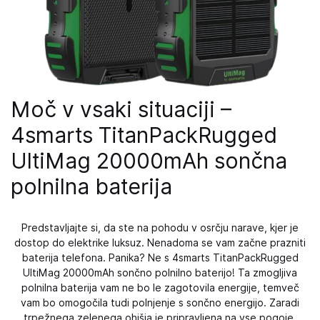
Moč v vsaki situaciji –
4smarts TitanPackRugged
UltiMag 20000mAh sončna
polnilna baterija
Predstavljajte si, da ste na pohodu v osrčju narave, kjer je
dostop do elektrike luksuz. Nenadoma se vam začne prazniti
baterija telefona. Panika? Ne s 4smarts TitanPackRugged
UltiMag 20000mAh sončno polnilno baterijo! Ta zmogljiva
polnilna baterija vam ne bo le zagotovila energije, temveč
vam bo omogočila tudi polnjenje s sončno energijo. Zaradi
trpežnega zelenega ohišja je pripravljena na vse pogoje,