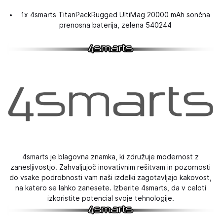
1x 4smarts TitanPackRugged UltiMag 20000 mAh sončna
prenosna baterija, zelena 540244
4smarts je blagovna znamka, ki združuje modernost z
zanesljivostjo. Zahvaljujoč inovativnim rešitvam in pozornosti
do vsake podrobnosti vam naši izdelki zagotavljajo kakovost,
na katero se lahko zanesete. Izberite 4smarts, da v celoti
izkoristite potencial svoje tehnologije.