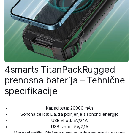
4smarts TitanPackRugged
prenosna baterija – Tehnične
specifikacije
Kapaciteta: 20000 mAh
Sončna celica: Da, za polnjenje s sončno energijo
USB vhod: 5V/2,1A
USB izhod: 5V/2,1A