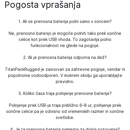
Pogosta vprašanja
1. Ali se prenosna baterija polni samo s soncem?
Ne, prenosno baterijo je mogoče polniti tako prek sončne
celice kot prek USB vhoda. To zagotavlja polno
funkcionalnost ne glede na pogoje.
2. Ali je prenosna baterija odporna na dež?
TitanPackRugged je zasnovan za zahtevne pogoje, vendar ni
popolnoma vodoodporen. V mokrem okolju ga uporabljajte
previdno.
3. Koliko časa traja polnjenje prenosne baterije?
Polnjenje prek USB-ja traja približno 6–8 ur, polnjenje prek
sončne celice pa je odvisno od vremenskih razmer in sončne
svetlobe.
4. Je ta prenosna baterija primerna za dolga potovanja?