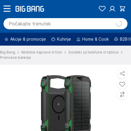
Akcije & promocije
Kuhinje
Home & Cook
B2B
Big Bang
Mobilne naprave in foto
Dodatki za telefone in tablice
Prenosne baterije