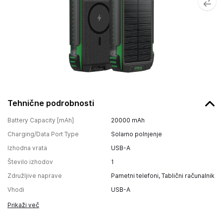
Tehnične podrobnosti
Battery Capacity [mAh]
20000
mAh
Charging/Data Port Type
Solarno polnjenje
Izhodna vrata
USB-A
Število izhodov
1
Združljive naprave
Pametni telefoni, Tablični računalnik
Vhodi
USB-A
Prikaži več