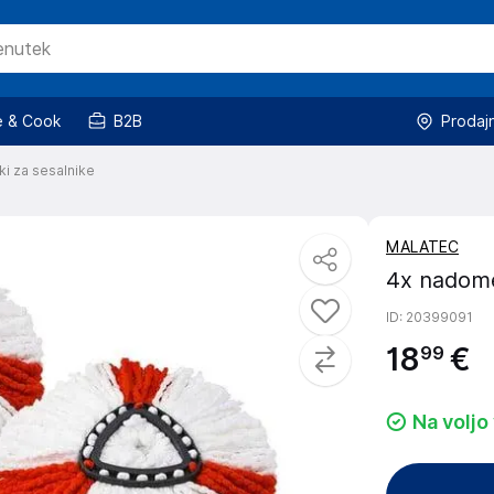
 & Cook
B2B
Prodaj
i za sesalnike
MALATEC
4x nadome
ID
: 20399091
18
€
99
Na voljo