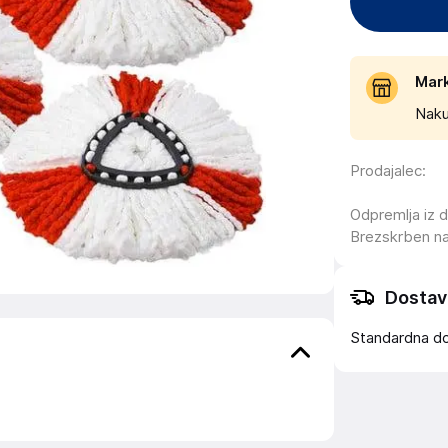
Mar
Naku
Prodajalec
:
Odpremlja iz 
Brezskrben n
Dostav
Standardna d