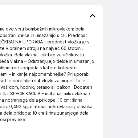
ma dve vrsti bombažnih mikrovlaken: bela
dstrani delce in umazanijo s tal. Prednost
. VEČKRATNA UPORABA – prednost vložka je v
e v pralnem stroju na največ 60 stopinj.
ožka. Bela vlakna – skrbijo za učinkovito
ča vlakna – Odstranjujejo delce in umazanijo
olnoma se spopada s katero koli vrsto
tlemi – in kar je najpomembnejše? Pri uporabi
et je opremljen s 4 vložki za mope. To je
a vaš dom, hodnik, teraso ali balkon . Dodaten
 tla. SPECIFIKACIJA – material: mikrovlakna /
rina notranjega dela priklopa: 10 cm; širina
tu: 0,493 kg. material: mikrovlakna / plastika
a dela priklopa: 10 cm širina zunanjega dela
kosi prevleke