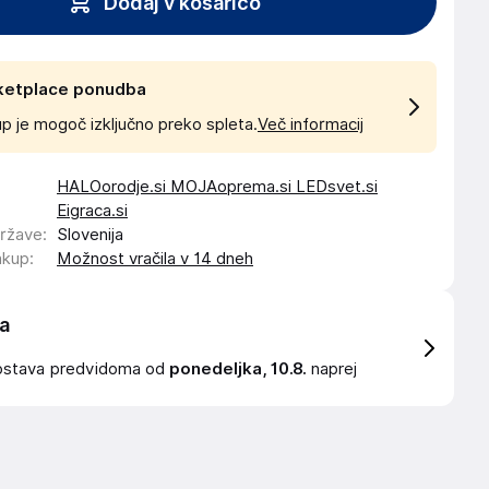
Dodaj v košarico
ketplace ponudba
p je mogoč izključno preko spleta.
Več informacij
HALOorodje.si MOJAoprema.si LEDsvet.si
Eigraca.si
države
:
Slovenija
akup
:
Možnost vračila v 14 dneh
a
ostava
predvidoma od
ponedeljka, 10.8.
naprej