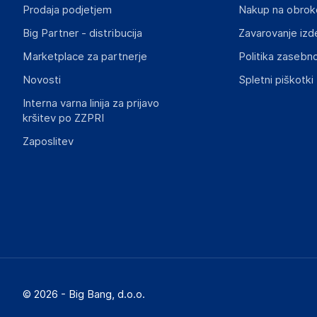
info@sklep.zolta.pl
Prodaja podjetjem
Nakup na obrok
Big Partner - distribucija
Zavarovanje izd
Marketplace za partnerje
Politika zasebno
Novosti
Spletni piškotki
Interna varna linija za prijavo
kršitev po ZZPRI
Zaposlitev
© 2026 - Big Bang, d.o.o.