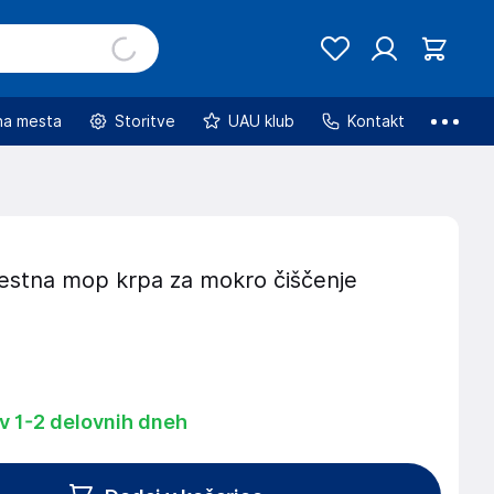
na mesta
Storitve
UAU klub
Kontakt
stna mop krpa za mokro čiščenje
 v 1-2 delovnih dneh