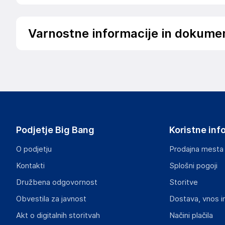
Varnostne informacije in dokume
Podatki o proizvajalcu
Podatki o proizvajalcu vključujejo informacije (naziv, nasl
proizvajalcem izdelka.
ZOLTA Trade Sp. z o.o.
ul. Przemysłowa 24, 39-300 Mielec
Polska
Podjetje Big Bang
Koristne inf
info@sklep.zolta.pl
O podjetju
Prodajna mesta
Odgovorna oseba v EU
Kontakti
Splošni pogoji
Gospodarski subjekt s sedežem v EU, ki zagotavlja skladno
Družbena odgovornost
Storitve
ZOLTA Trade Sp. z o.o.
Obvestila za javnost
Dostava, vnos i
ul. Przemysłowa 24, 39-300 Mielec
Polska
Akt o digitalnih storitvah
Načini plačila