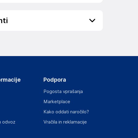
nti
ov, državo in elektronski naslov) povezane s
ormacije
Podpora
Pogosta vprašanja
Marketplace
st izdelka z zahtevanimi predpisi.
Kako oddati naročilo?
n odvoz
Vračila in reklamacije