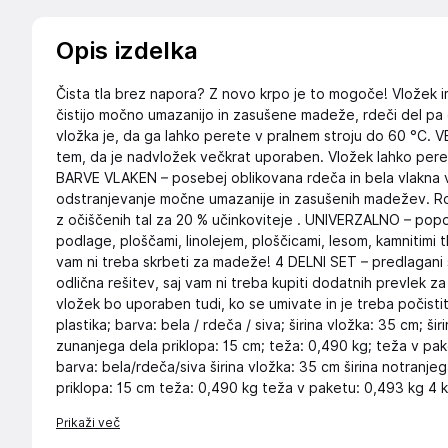
Opis izdelka
Čista tla brez napora? Z novo krpo je to mogoče! Vložek i
čistijo močno umazanijo in zasušene madeže, rdeči del pa o
vložka je, da ga lahko perete v pralnem stroju do 60 °C
tem, da je nadvložek večkrat uporaben. Vložek lahko peret
BARVE VLAKEN – posebej oblikovana rdeča in bela vlakna vl
odstranjevanje močne umazanije in zasušenih madežev. Rde
z očiščenih tal za 20 % učinkoviteje . UNIVERZALNO – pop
podlage, ploščami, linolejem, ploščicami, lesom, kamnitimi 
vam ni treba skrbeti za madeže! 4 DELNI SET – predlagani s
odlična rešitev, saj vam ni treba kupiti dodatnih prevlek z
vložek bo uporaben tudi, ko se umivate in je treba počistiti
plastika; barva: bela / rdeča / siva; širina vložka: 35 cm; ši
zunanjega dela priklopa: 15 cm; teža: 0,490 kg; teža v pake
barva: bela/rdeča/siva širina vložka: 35 cm širina notranjeg
priklopa: 15 cm teža: 0,490 kg teža v paketu: 0,493 kg 4 
Prikaži več