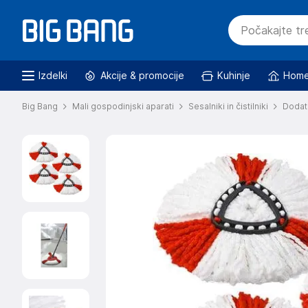
Izdelki
Akcije & promocije
Kuhinje
Home
Big Bang
Mali gospodinjski aparati
Sesalniki in čistilniki
Dodatk