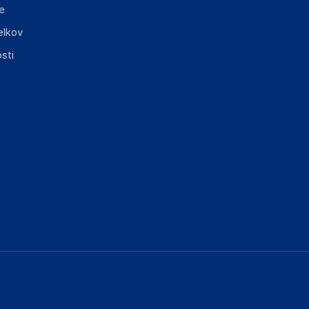
e
elkov
sti