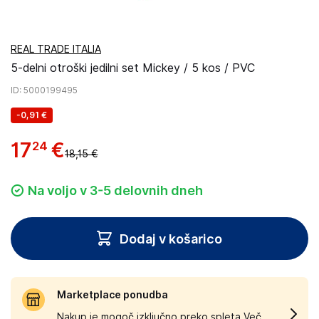
REAL TRADE ITALIA
5-delni otroški jedilni set Mickey / 5 kos / PVC
ID
: 5000199495
-
0,91 €
17
€
24
18,15 €
Na voljo v 3-5 delovnih dneh
Dodaj v košarico
Marketplace ponudba
Nakup je mogoč izključno preko spleta.
Več