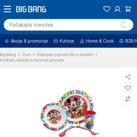
Akcije & promocije
Kuhinje
Home & Cook
B2B
Big Bang
Dom
Kuhinjski pripomočki in dodatki
Krožniki, sklede in servirne posode