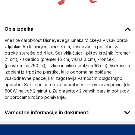
Opis izdelka
Vnesite čarobnost Disneyevega junaka Mickeya v vsak obrok
z ljubkim 5-delnim jedilnim setom, zasnovanim posebej za
otroke starejše od 4 let. Set vključuje: - plitev krožnik (premer
21 cm), - skledico (premer 16 cm, višina 3 cm), - lonček
(prostornina 260 ml), - žlico in vilico (dolžina 16 cm). Vsi kosi so
izdelani iz trpežne plastike, ki je odporna na običajne
vsakodnevne padce, kar zagotavlja varnost in dolgotrajno
uporabo. Set je primeren za uporabo v mikrovalovni pečici (do
600W, največ 2 minuti). Za ohranitev živahnih barv in potiskov
priporočamo ročno pomivanje.
Varnostne informacije in dokumenti
Podatki o proizvajalcu
Podatki o proizvajalcu vključujejo informacije (naziv, naslov,