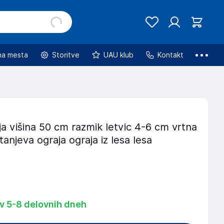
na mesta
Storitve
UAU klub
Kontakt
a višina 50 cm razmik letvic 4-6 cm vrtna
tanjeva ograja ograja iz lesa lesa
€
 v 5-8 delovnih dneh