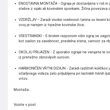
ENOSTAVNA MONTAŽA - Ograja je dostavljena v roli in j
stebre z vijaki ali kovinskimi sponkami. Žična povezav
VZDRŽLJIV – Zaradi visoke vsebnosti tanina so leseni kos
ovoj je narejen iz trpežne kovinske žice.
VSESTRANSKI - S širokim razponom višin ograj se zagoto
kot zaslon za zasebnost, predelna stena, varnost za ribni
OKOLJU PRIJAZEN - Z uporabo ograje ne varujete le svoj
iz pretežno obnovljivih surovin.
HARMONIČEN VRTNI DIZAJN - Zaradi različnih količkov j
očarljivega videza zelo priljubljena pri lastnikih hišnih lju
vrtov.
Montaža:
Vozite v post