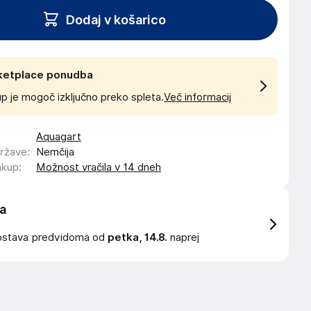
Dodaj v košarico
ketplace ponudba
p je mogoč izključno preko spleta.
Več informacij
Aquagart
države
:
Nemčija
akup
:
Možnost vračila v 14 dneh
a
ostava
predvidoma od
petka, 14.8.
naprej