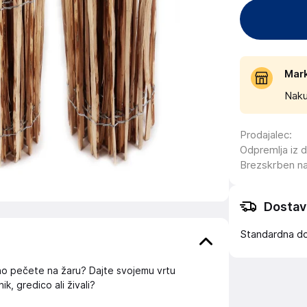
Mar
Naku
Prodajalec
:
Odpremlja iz 
Brezskrben n
Dostav
Standardna d
ino pečete na žaru? Dajte svojemu vrtu
k, gredico ali živali?