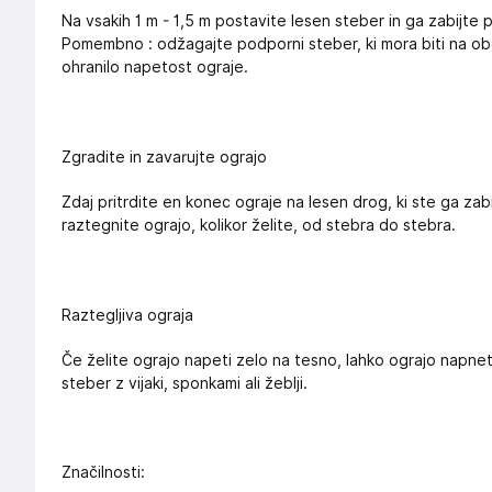
Na vsakih 1 m - 1,5 m postavite lesen steber in ga zabijte 
Pomembno : odžagajte podporni steber, ki mora biti na ob
ohranilo napetost ograje.
Zgradite in zavarujte ograjo
Zdaj pritrdite en konec ograje na lesen drog, ki ste ga zabi
raztegnite ograjo, kolikor želite, od stebra do stebra.
Raztegljiva ograja
Če želite ograjo napeti zelo na tesno, lahko ograjo napnete
steber z vijaki, sponkami ali žeblji.
Značilnosti: