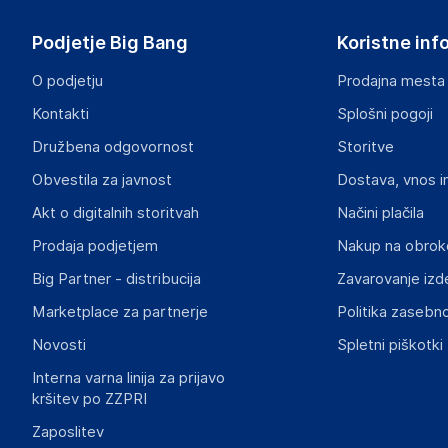
Heubischer Ortsstraße 79 96524 Föritztal
Germany
Podjetje Big Bang
Koristne inf
verkau@aquagart.de
O podjetju
Prodajna mesta
Odgovorna oseba v EU
Kontakti
Splošni pogoji
Gospodarski subjekt s sedežem v EU, ki zagotavlja skladno
Družbena odgovornost
Storitve
Aquagart Trading GmbH
Obvestila za javnost
Dostava, vnos i
Heubischer Ortsstraße 79 96524 Föritztal
Germany
Akt o digitalnih storitvah
Načini plačila
verkau@aquagart.de
Prodaja podjetjem
Nakup na obrok
Big Partner - distribucija
Zavarovanje izd
Slike o varnosti izdelka
Slike o varnosti izdelka vsebujejo opozorila na embalaži izd
Marketplace za partnerje
Politika zasebno
informacije, povezane z določenim izdelkom.
Novosti
Spletni piškotki
Interna varna linija za prijavo
kršitev po ZZPRI
Zaposlitev