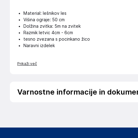
Material: lešnikov les
Višina ograje: 50 cm
Dolžina zvitka: 5m na zvitek
Razmik letvic 4cm - 6cm
tesno zvezana s pocinkano žico
Naravni izdelek
Prikaži več
Varnostne informacije in dokume
Podatki o proizvajalcu
Podatki o proizvajalcu vključujejo informacije (naziv, nasl
proizvajalcem izdelka.
Aquagart Trading GmbH