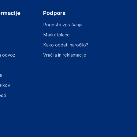
ormacije
Podpora
Pogosta vprašanja
Marketplace
st izdelka z zahtevanimi predpisi.
Kako oddati naročilo?
n odvoz
Vračila in reklamacije
e
elkov
elka in lahko vključujejo ključne varnostne
sti