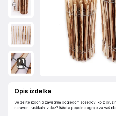
+1
slika
Opis izdelka
Se želite izogniti zavistnim pogledom sosedov, ko z druž
naraven, rustikalni videz? Iščete popolno ograjo za vaš ribni