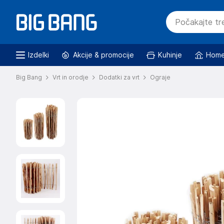
Izdelki
Akcije & promocije
Kuhinje
Home
Big Bang
Vrt in orodje
Dodatki za vrt
Ograje