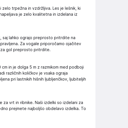
elo trpežna in vzdržljiva. Les je lešnik, ki
napeljava je zelo kvalitetna in izdelana iz
, saj lahko ograjo preprosto pritrdite na
pripravljena. Za vogale priporočamo ojačitev
 za gol preprosto pritrdite.
120 cm in je dolga 5 m z razmikom med podboji
di različnih količkov je vsaka ograja
na pri lastnikih hišnih ljubljenčkov, ljubiteljih
 vrt in ribnike. Naši izdelki so izdelani za
vedno prejmete najboljšo obdelavo izdelka. To