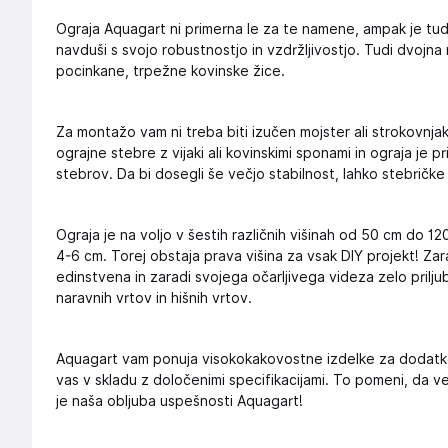
Ograja Aquagart ni primerna le za te namene, ampak je tudi z
navduši s svojo robustnostjo in vzdržljivostjo. Tudi dvojna 
pocinkane, trpežne kovinske žice.
Za montažo vam ni treba biti izučen mojster ali strokovnjak
ograjne stebre z vijaki ali kovinskimi sponami in ograja je 
stebrov. Da bi dosegli še večjo stabilnost, lahko stebričke
Ograja je na voljo v šestih različnih višinah od 50 cm do 
4-6 cm. Torej obstaja prava višina za vsak DIY projekt! Zara
edinstvena in zaradi svojega očarljivega videza zelo priljublje
naravnih vrtov in hišnih vrtov.
Aquagart vam ponuja visokokakovostne izdelke za dodatke za
vas v skladu z določenimi specifikacijami. To pomeni, da 
je naša obljuba uspešnosti Aquagart!