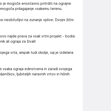
o je mogoče enostavno pritrditi na ograjne
a omogoča prilagajanje vsakemu terenu.
i neobčutljivi na zunanje vplive. Dvojni žični
vo najde prava za vsak vrtni projekt - bodisi
k ali ograja za živali!
ega vrta, ampak tudi okolje, saj je izdelana
e vsaka ograja edinstvena in zaradi svojega
bljenčkov, ljubiteljih naravnih vrtov in hišnih