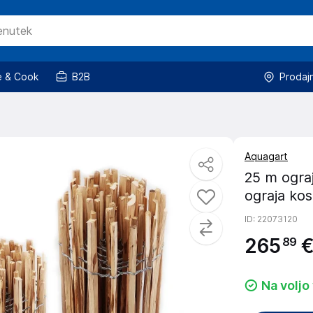
 & Cook
B2B
Prodaj
Aquagart
25 m ograj
ograja kos
ID
: 22073120
265
89
Na voljo