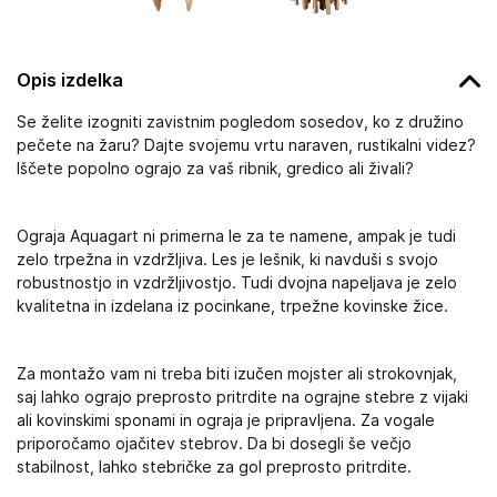
Opis izdelka
Se želite izogniti zavistnim pogledom sosedov, ko z družino
pečete na žaru? Dajte svojemu vrtu naraven, rustikalni videz?
Iščete popolno ograjo za vaš ribnik, gredico ali živali?
Ograja Aquagart ni primerna le za te namene, ampak je tudi
zelo trpežna in vzdržljiva. Les je lešnik, ki navduši s svojo
robustnostjo in vzdržljivostjo. Tudi dvojna napeljava je zelo
kvalitetna in izdelana iz pocinkane, trpežne kovinske žice.
Za montažo vam ni treba biti izučen mojster ali strokovnjak,
saj lahko ograjo preprosto pritrdite na ograjne stebre z vijaki
ali kovinskimi sponami in ograja je pripravljena. Za vogale
priporočamo ojačitev stebrov. Da bi dosegli še večjo
stabilnost, lahko stebričke za gol preprosto pritrdite.