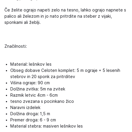
Če želite ograjo napeti zelo na tesno, lahko ograjo napnete s
palico ali železom in jo nato pritrdite na steber z vijaki,
sponkami ali žeblji.
Značilnosti:
Material: lešnikov les
Obseg dobave Celoten komplet: 5 m ograje + 5 lesenih
stebrov in 20 sponk za pritrditev
Višina ograje: 90 cm
Dolžina zvitka: 5m na zvitek
Razmik letvic 4cm - 6cm
tesno zvezana s pocinkano žico
Naravni izdelek
Dolžina droga: 1,5 m
Premer droga: 6 - 9 cm
Material stebra: masiven lešnikov les