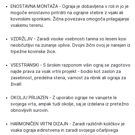
ENOSTAVNA MONTAŽA - Ograja je dobavljena v roli in jo je
mogoče enostavno pritrditi na ograjne stebre z vijaki ali
kovinskimi sponkami. Žična povezava omogoča prilagajanje
vsakemu terenu.
VZDRŽLJIV - Zaradi visoke vsebnosti tanina so leseni kosi
neobčutljivi na zunanje vplive. Dvojni žični ovoj je narejen iz
trpežne kovinske žice.
VSESTRANSKI - S širokim razponom višin ograj se zagotovo
najde prava za vsak vrtni projekt - bodisi kot zaslon za
zasebnost, predelna stena, varnost za ribnik ali ograja za
živali!
OKOLJU PRIJAZEN - Z uporabo ograje ne varujete le
svojega vrta, ampak tudi okolje, saj je izdelana iz pretežno
obnovljivih surovin.
HARMONIČEN VRTNI DIZAJN - Zaradi različnih količkov je
vsaka ograja edinstvena in zaradi svojega očarljivega