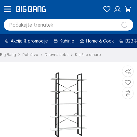
Akcije & promocije
Kuhinje
Home & Cook
B2B
Big Bang
Pohištvo
Dnevna soba
Knjižne omare