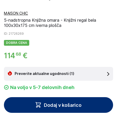
MAISON CHIC
5-nadstropna Knjižna omara - Knjižni regal bela
100x30x175 cm iverna plošča
ID
: 21726269
DOBRA CENA
114
€
68
Preverite aktualne ugodnosti
(1)
Na voljo v 5-7 delovnih dneh
Dodaj v košarico