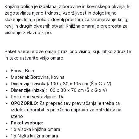
Knjižna polica je izdelana iz borovine in kovinskega okvirja, ki
zagotavljata njeno trdnost, vzdržljivost in dolgotrajno
služenje. Ima 5 polic z dovolj prostora za shranjevanje knjig,
revij in drugih okrasnih stvari. Knjižna omara je preprosta za
čiščenje z vlažno krpo.
Paket vsebuje dve omari z različno višino, ki ju lahko združite
in tako ustvarite višjo omaro.
Barva: Bela
Material: Borovina, kovina
Dimenzije (visoka): 100 x 30 x 105 cm (Š x G x V)
Dimenzije (nizka): 100 x 30 x 70 cm (Š x G x V)
Potrebno sestavljanje: Da
OPOZORILO:
Za preprečitev prevračanja je treba ta
izdelek uporabiti s priloženo napravo za pritrditev na
steno
Paket vsebuje:
1 x Visoka knjižna omara
1 x Nizka knjižna omara