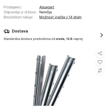
Prodajalec
:
Aquagart
Odpremlja iz države
:
Nemčija
Brezskrben nakup
:
Možnost vračila v 14 dneh
Dostava
Standardna dostava
predvidoma od
srede, 12.8.
naprej