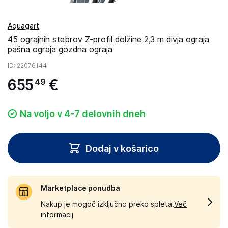
Aquagart
45 ograjnih stebrov Z-profil dolžine 2,3 m divja ograja
pašna ograja gozdna ograja
ID
: 22076144
655
€
49
Na voljo v 4-7 delovnih dneh
Dodaj v košarico
Marketplace ponudba
Nakup je mogoč izključno preko spleta.
Več
informacij