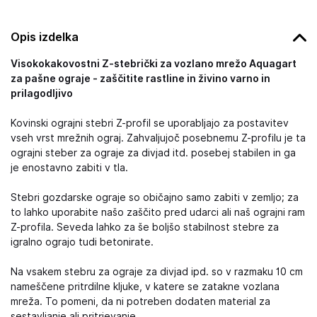
Opis izdelka
Visokokakovostni Z-stebrički za vozlano mrežo Aquagart
za pašne ograje - zaščitite rastline in živino varno in
prilagodljivo
Kovinski ograjni stebri Z-profil se uporabljajo za postavitev
vseh vrst mrežnih ograj. Zahvaljujoč posebnemu Z-profilu je ta
ograjni steber za ograje za divjad itd. posebej stabilen in ga
je enostavno zabiti v tla.
Stebri gozdarske ograje so običajno samo zabiti v zemljo; za
to lahko uporabite našo zaščito pred udarci ali naš ograjni ram
Z-profila. Seveda lahko za še boljšo stabilnost stebre za
igralno ograjo tudi betonirate.
Na vsakem stebru za ograje za divjad ipd. so v razmaku 10 cm
nameščene pritrdilne kljuke, v katere se zatakne vozlana
mreža. To pomeni, da ni potreben dodaten material za
sestavljanje ali pritrjevanje.