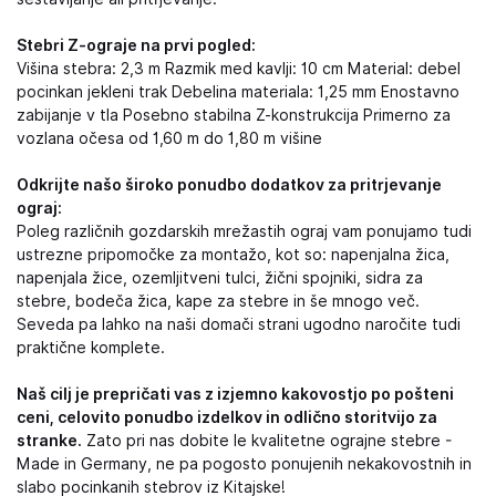
Stebri Z-ograje na prvi pogled:
Višina stebra: 2,3 m Razmik med kavlji: 10 cm Material: debel
pocinkan jekleni trak Debelina materiala: 1,25 mm Enostavno
zabijanje v tla Posebno stabilna Z-konstrukcija Primerno za
vozlana očesa od 1,60 m do 1,80 m višine
Odkrijte našo široko ponudbo dodatkov za pritrjevanje
ograj:
Poleg različnih gozdarskih mrežastih ograj vam ponujamo tudi
ustrezne pripomočke za montažo, kot so: napenjalna žica,
napenjala žice, ozemljitveni tulci, žični spojniki, sidra za
stebre, bodeča žica, kape za stebre in še mnogo več.
Seveda pa lahko na naši domači strani ugodno naročite tudi
praktične komplete.
Naš cilj je prepričati vas z izjemno kakovostjo po pošteni
ceni, celovito ponudbo izdelkov in odlično storitvijo za
stranke.
Zato pri nas dobite le kvalitetne ograjne stebre -
Made in Germany, ne pa pogosto ponujenih nekakovostnih in
slabo pocinkanih stebrov iz Kitajske!