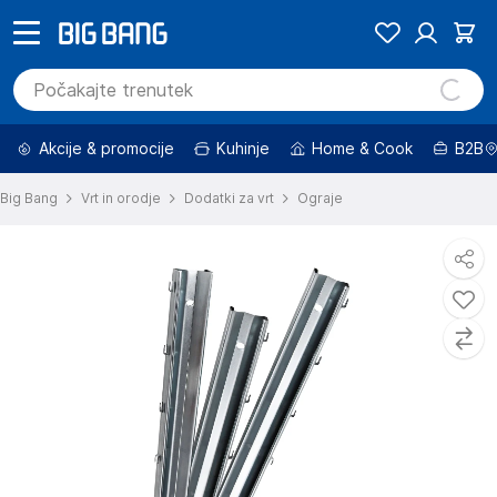
Akcije & promocije
Kuhinje
Home & Cook
B2B
Big Bang
Vrt in orodje
Dodatki za vrt
Ograje