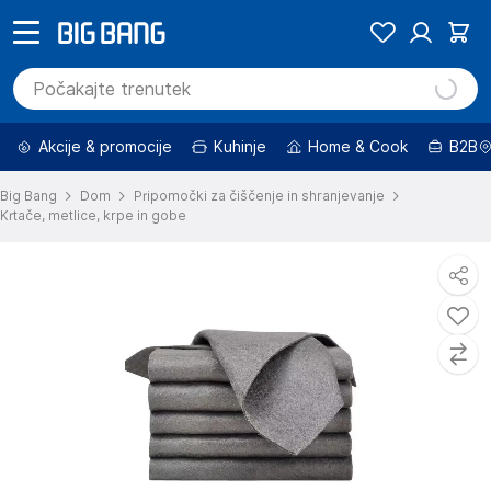
Akcije & promocije
Kuhinje
Home & Cook
B2B
Big Bang
Dom
Pripomočki za čiščenje in shranjevanje
Krtače, metlice, krpe in gobe