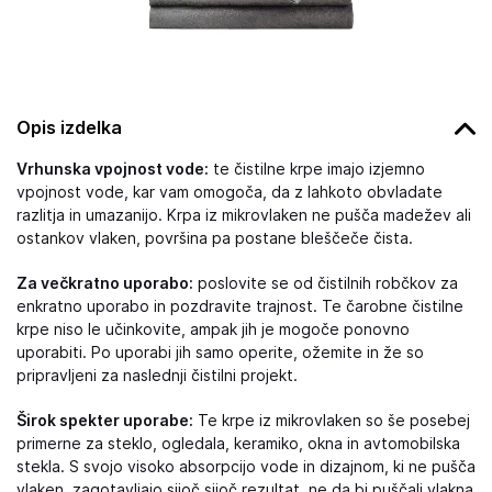
Opis izdelka
Vrhunska vpojnost vode:
te čistilne krpe imajo izjemno
vpojnost vode, kar vam omogoča, da z lahkoto obvladate
razlitja in umazanijo. Krpa iz mikrovlaken ne pušča madežev ali
ostankov vlaken, površina pa postane bleščeče čista.
Za večkratno uporabo:
poslovite se od čistilnih robčkov za
enkratno uporabo in pozdravite trajnost. Te čarobne čistilne
krpe niso le učinkovite, ampak jih je mogoče ponovno
uporabiti. Po uporabi jih samo operite, ožemite in že so
pripravljeni za naslednji čistilni projekt.
Širok spekter uporabe:
Te krpe iz mikrovlaken so še posebej
primerne za steklo, ogledala, keramiko, okna in avtomobilska
stekla. S svojo visoko absorpcijo vode in dizajnom, ki ne pušča
vlaken, zagotavljajo sijoč sijoč rezultat, ne da bi puščali vlakna