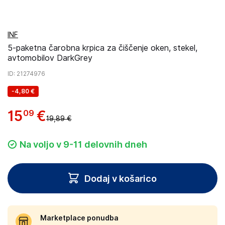
INF
5-paketna čarobna krpica za čiščenje oken, stekel,
avtomobilov DarkGrey
ID
: 21274976
-
4,80 €
15
€
09
19,89 €
Na voljo v 9-11 delovnih dneh
Dodaj v košarico
Marketplace ponudba