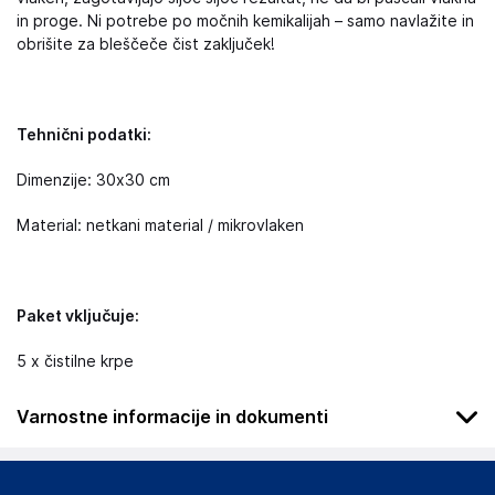
in proge. Ni potrebe po močnih kemikalijah – samo navlažite in
obrišite za bleščeče čist zaključek!
Tehnični podatki:
Dimenzije: 30x30 cm
Material: netkani material / mikrovlaken
Paket vključuje:
5 x čistilne krpe
Varnostne informacije in dokumenti
Da bi se izognili nevarnosti, hranite ta izdelek izven dosega
dojenčkov in otrok.