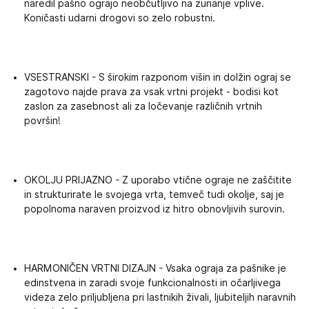
naredil pašno ograjo neobčutljivo na zunanje vplive.
Koničasti udarni drogovi so zelo robustni.
VSESTRANSKI - S širokim razponom višin in dolžin ograj se
zagotovo najde prava za vsak vrtni projekt - bodisi kot
zaslon za zasebnost ali za ločevanje različnih vrtnih
površin!
OKOLJU PRIJAZNO - Z uporabo vtične ograje ne zaščitite
in strukturirate le svojega vrta, temveč tudi okolje, saj je
popolnoma naraven proizvod iz hitro obnovljivih surovin.
HARMONIČEN VRTNI DIZAJN - Vsaka ograja za pašnike je
edinstvena in zaradi svoje funkcionalnosti in očarljivega
videza zelo priljubljena pri lastnikih živali, ljubiteljih naravnih