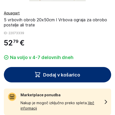
Aquagart
5 vrbovih obrob 20x50cm I Vrbova ograja za obrobo
postelje ali trate
ID
: 22073339
52
€
79
Na voljo v 4-7 delovnih dneh
Dodaj v košarico
Marketplace ponudba
Nakup je mogoč izključno preko spleta.
Več
informacij