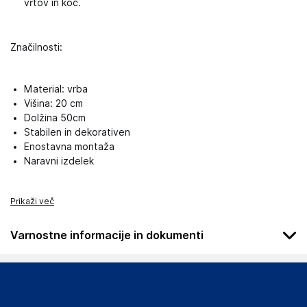
vrtov in koč.
Značilnosti:
Material: vrba
Višina: 20 cm
Dolžina 50cm
Stabilen in dekorativen
Enostavna montaža
Naravni izdelek
Prikaži več
Varnostne informacije in dokumenti
Podatki o proizvajalcu
Podatki o proizvajalcu vključujejo informacije (naziv, naslov,
državo in elektronski naslov) povezane s proizvajalcem