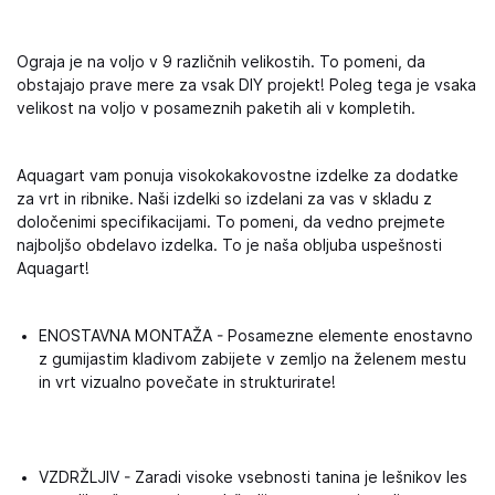
Ograja je na voljo v 9 različnih velikostih. To pomeni, da
obstajajo prave mere za vsak DIY projekt! Poleg tega je vsaka
velikost na voljo v posameznih paketih ali v kompletih.
Aquagart vam ponuja visokokakovostne izdelke za dodatke
za vrt in ribnike. Naši izdelki so izdelani za vas v skladu z
določenimi specifikacijami. To pomeni, da vedno prejmete
najboljšo obdelavo izdelka. To je naša obljuba uspešnosti
Aquagart!
ENOSTAVNA MONTAŽA - Posamezne elemente enostavno
z gumijastim kladivom zabijete v zemljo na želenem mestu
in vrt vizualno povečate in strukturirate!
VZDRŽLJIV - Zaradi visoke vsebnosti tanina je lešnikov les