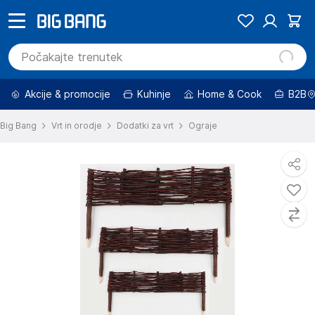
Akcije & promocije
Kuhinje
Home & Cook
B2B
Big Bang
Vrt in orodje
Dodatki za vrt
Ograje