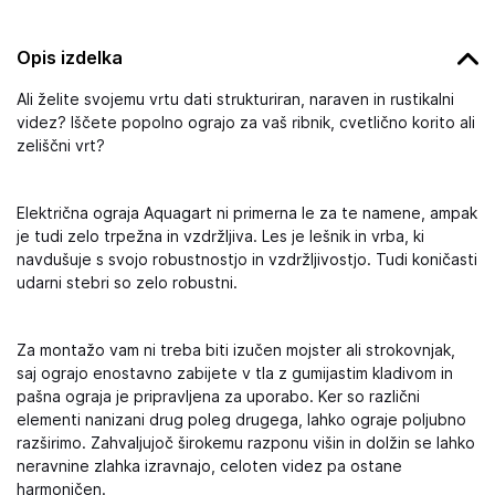
Opis izdelka
Ali želite svojemu vrtu dati strukturiran, naraven in rustikalni
videz? Iščete popolno ograjo za vaš ribnik, cvetlično korito ali
zeliščni vrt?
Električna ograja Aquagart ni primerna le za te namene, ampak
je tudi zelo trpežna in vzdržljiva. Les je lešnik in vrba, ki
navdušuje s svojo robustnostjo in vzdržljivostjo. Tudi koničasti
udarni stebri so zelo robustni.
Za montažo vam ni treba biti izučen mojster ali strokovnjak,
saj ograjo enostavno zabijete v tla z gumijastim kladivom in
pašna ograja je pripravljena za uporabo. Ker so različni
elementi nanizani drug poleg drugega, lahko ograje poljubno
razširimo. Zahvaljujoč širokemu razponu višin in dolžin se lahko
neravnine zlahka izravnajo, celoten videz pa ostane
harmoničen.