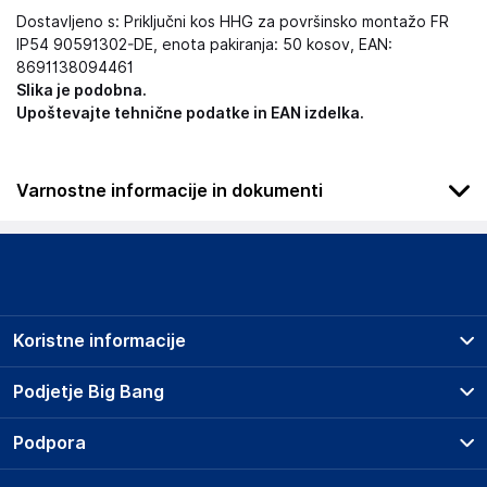
Dostavljeno s: Priključni kos HHG za površinsko montažo FR
IP54 90591302-DE, enota pakiranja: 50 kosov, EAN:
8691138094461
Slika je podobna.
Upoštevajte tehnične podatke in EAN izdelka.
Varnostne informacije in dokumenti
Podatki o proizvajalcu
Podatki o proizvajalcu vključujejo informacije (naziv, naslov,
državo in elektronski naslov) povezane s proizvajalcem
izdelka.
Koristne informacije
Panasonic Corporation
Panasonic Tokyo Shiodome Bld. 1-5-1 Higashi Shimbashi,
Prodajna mesta
Podjetje Big Bang
Minato-ku1, Tokyo 105-8301
Splošni pogoji
Japan
O podjetju
Podpora
Storitve
ask.panasonic.safety@eu.panasonic.com
Kontakti
Dostava, vnos in odvoz
Pogosta vprašanja