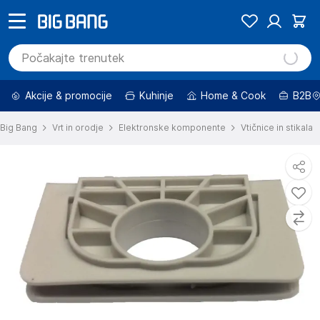
Akcije & promocije
Kuhinje
Home & Cook
B2B
Big Bang
Vrt in orodje
Elektronske komponente
Vtičnice in stikala