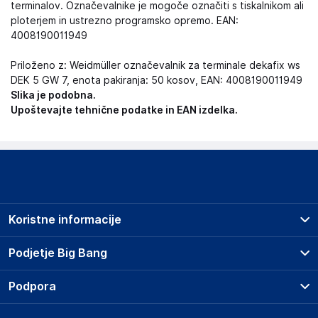
terminalov. Označevalnike je mogoče označiti s tiskalnikom ali
ploterjem in ustrezno programsko opremo. EAN:
4008190011949
Priloženo z: Weidmüller označevalnik za terminale dekafix ws
DEK 5 GW 7, enota pakiranja: 50 kosov, EAN: 4008190011949
Slika je podobna.
Upoštevajte tehnične podatke in EAN izdelka.
Koristne informacije
Prodajna mesta
Podjetje Big Bang
Splošni pogoji
O podjetju
Podpora
Storitve
Kontakti
Dostava, vnos in odvoz
Pogosta vprašanja