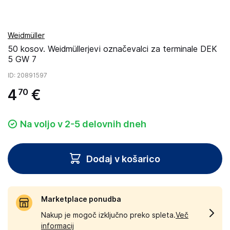
Weidmüller
50 kosov. Weidmüllerjevi označevalci za terminale DEK
5 GW 7
ID
: 20891597
4
€
70
Na voljo v 2-5 delovnih dneh
Dodaj v košarico
Marketplace ponudba
Nakup je mogoč izključno preko spleta.
Več
informacij