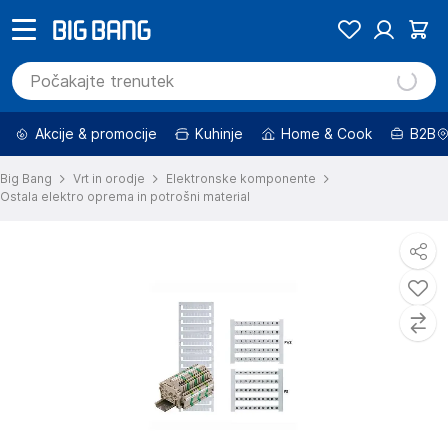
Akcije & promocije
Kuhinje
Home & Cook
B2B
Big Bang
Vrt in orodje
Elektronske komponente
Ostala elektro oprema in potrošni material