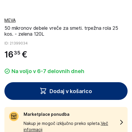
MEVA
50 mikronov debele vreče za smeti. trpežna rola 25
kos. - zelena 120L
ID
: 21399034
16
€
35
Na voljo v 6-7 delovnih dneh
Dodaj v košarico
Marketplace ponudba
Nakup je mogoč izključno preko spleta.
Več
informacij