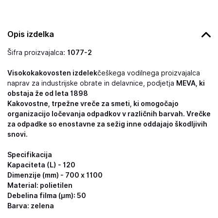
Opis izdelka
Šifra proizvajalca:
1077-2
Visokokakovosten izdelek
češkega vodilnega proizvajalca
naprav za industrijske obrate in delavnice, podjetja
MEVA, ki
obstaja že od leta 1898
Kakovostne, trpežne vreče za smeti, ki omogočajo
organizacijo ločevanja odpadkov v različnih barvah. Vrečke
za odpadke so enostavne za sežig in
ne oddajajo škodljivih
snovi.
Specifikacija
Kapaciteta (L) - 120
Dimenzije (mm) - 700 x 1100
Material: polietilen
Debelina filma (µm): 50
Barva: zelena