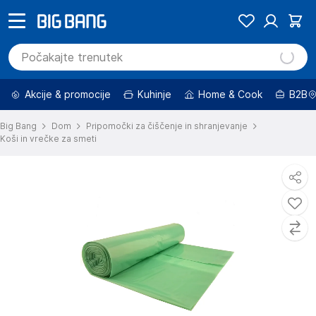
Akcije & promocije
Kuhinje
Home & Cook
B2B
Big Bang
Dom
Pripomočki za čiščenje in shranjevanje
Koši in vrečke za smeti