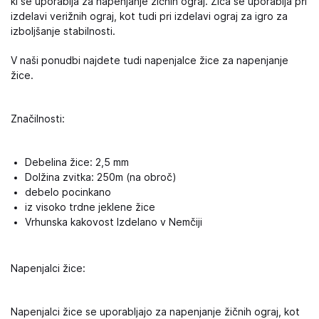
ki se uporablja za napenjanje žičnih ograj. Žica se uporablja pri
izdelavi verižnih ograj, kot tudi pri izdelavi ograj za igro za
izboljšanje stabilnosti.
V naši ponudbi najdete tudi napenjalce žice za napenjanje
žice.
Značilnosti:
Debelina žice: 2,5 mm
Dolžina zvitka: 250m (na obroč)
debelo pocinkano
iz visoko trdne jeklene žice
Vrhunska kakovost Izdelano v Nemčiji
Napenjalci žice:
Napenjalci žice se uporabljajo za napenjanje žičnih ograj, kot