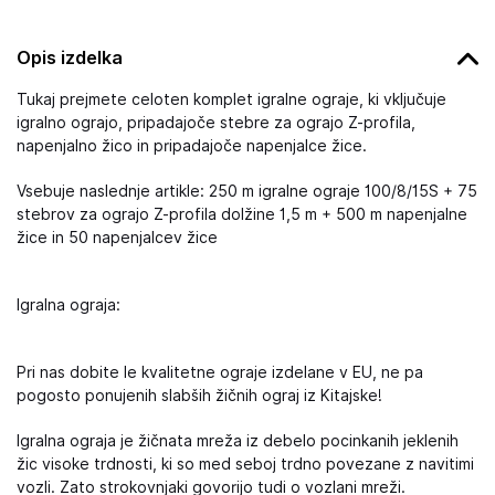
Opis izdelka
Tukaj prejmete celoten komplet igralne ograje, ki vključuje
igralno ograjo, pripadajoče stebre za ograjo Z-profila,
napenjalno žico in pripadajoče napenjalce žice.
Vsebuje naslednje artikle: 250 m igralne ograje 100/8/15S + 75
stebrov za ograjo Z-profila dolžine 1,5 m + 500 m napenjalne
žice in 50 napenjalcev žice
Igralna ograja:
Pri nas dobite le kvalitetne ograje izdelane v EU, ne pa
pogosto ponujenih slabših žičnih ograj iz Kitajske!
Igralna ograja je žičnata mreža iz debelo pocinkanih jeklenih
žic visoke trdnosti, ki so med seboj trdno povezane z navitimi
vozli. Zato strokovnjaki govorijo tudi o vozlani mreži.