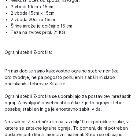
Velikosti očes od spodaj navzgor:
3 vbodi 10cm x 15cm
2 vboda 15cm x 15cm
2 vboda 20cm x 15cm
Širina mreže je običajno 15 cm
Teža na zvitek pribl. 21 KG
Ograjni stebri Z-profila:
Pri nas dobite samo kakovostne ograjne stebre nemške
proizvodnje, ne pa pogosto ponujenih slabših in slabo
pocinkanih stebrov iz Kitajske!
Ograjni stebri Z-profila se uporabljajo za postavitev mrežastih
ograj. Zahvaljujoč posebni obliki črke Z je ta ograjni steber
posebej stabilen in ga je enostavno zabiti v tla.
Na vsakem Z-stebričku so na razdalji 10 cm pritrdilne kljuke, v
katere se zatakne igralna ograja. To pomeni, da ni potreben
dodaten pritrdilni ali montažni material. Stebri so običajno