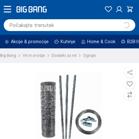
Akcije & promocije
Kuhinje
Home & Cook
B2B
Big Bang
Vrt in orodje
Dodatki za vrt
Ograje