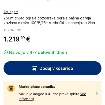
Aquagart
250m divjad ograja gozdarska ograja pašna ograja
vozlana mreža 100/8/15+ stebrički + napenjalna žica
ID
: 22076291
1
.
219
€
29
Na voljo v 4-7 delovnih dneh
Dodaj v košarico
Marketplace ponudba
Nakup je mogoč izključno preko spleta.
Več
informacij