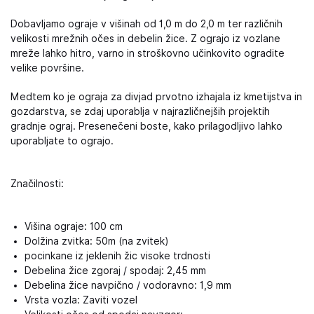
Dobavljamo ograje v višinah od 1,0 m do 2,0 m ter različnih
velikosti mrežnih očes in debelin žice. Z ograjo iz vozlane
mreže lahko hitro, varno in stroškovno učinkovito ogradite
velike površine.
Medtem ko je ograja za divjad prvotno izhajala iz kmetijstva in
gozdarstva, se zdaj uporablja v najrazličnejših projektih
gradnje ograj. Presenečeni boste, kako prilagodljivo lahko
uporabljate to ograjo.
Značilnosti:
Višina ograje: 100 cm
Dolžina zvitka: 50m (na zvitek)
pocinkane iz jeklenih žic visoke trdnosti
Debelina žice zgoraj / spodaj: 2,45 mm
Debelina žice navpično / vodoravno: 1,9 mm
Vrsta vozla: Zaviti vozel