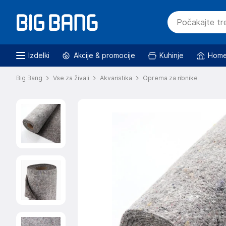
Izdelki
Akcije & promocije
Kuhinje
Home
Big Bang
Vse za živali
Akvaristika
Oprema za ribnike