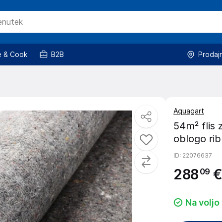
 & Cook
B2B
Prodaj
Aquagart
54m² flis z
oblogo rib
ID
: 22076637
288
€
09
Na voljo