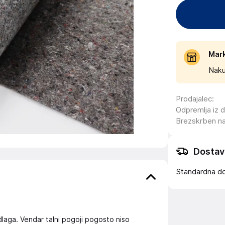
Mar
Naku
Prodajalec
:
Odpremlja iz 
Brezskrben n
Dostav
Standardna d
laga. Vendar talni pogoji pogosto niso