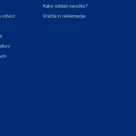
Kako oddati naročilo?
n odvoz
Vračila in reklamacije
e
elkov
elka in lahko vključujejo ključne varnostne
sti