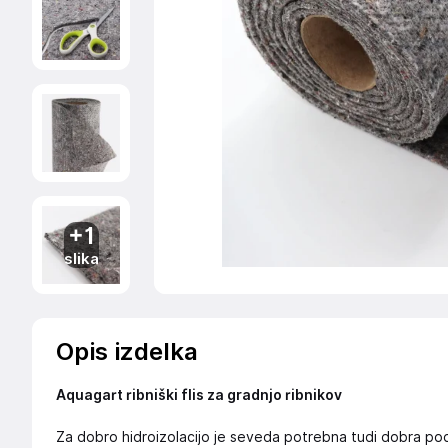
+1
slika
Opis izdelka
Aquagart ribniški flis za gradnjo ribnikov
Za dobro hidroizolacijo je seveda potrebna tudi dobra pod