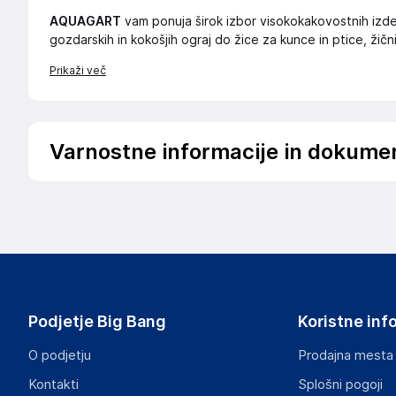
AQUAGART
vam ponuja širok izbor visokokakovostnih izdel
gozdarskih in kokošjih ograj do žice za kunce in ptice, žičn
Prikaži več
Varnostne informacije in dokume
Podatki o proizvajalcu
Podatki o proizvajalcu vključujejo informacije (naziv, nasl
proizvajalcem izdelka.
Aquagart Trading GmbH
Heubischer Ortsstraße 79 96524 Föritztal
Germany
Podjetje Big Bang
Koristne inf
verkau@aquagart.de
O podjetju
Prodajna mesta
Odgovorna oseba v EU
Kontakti
Splošni pogoji
Gospodarski subjekt s sedežem v EU, ki zagotavlja skladno