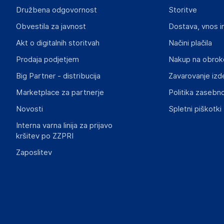
Družbena odgovornost
Storitve
Aquagart Trading GmbH
Obvestila za javnost
Dostava, vnos i
Heubischer Ortsstraße 79 96524 Föritztal
Germany
Akt o digitalnih storitvah
Načini plačila
verkau@aquagart.de
Prodaja podjetjem
Nakup na obrok
Big Partner - distribucija
Zavarovanje izd
Slike o varnosti izdelka
Slike o varnosti izdelka vsebujejo opozorila na embalaži izd
Marketplace za partnerje
Politika zasebno
informacije, povezane z določenim izdelkom.
Novosti
Spletni piškotki
Interna varna linija za prijavo
kršitev po ZZPRI
Zaposlitev