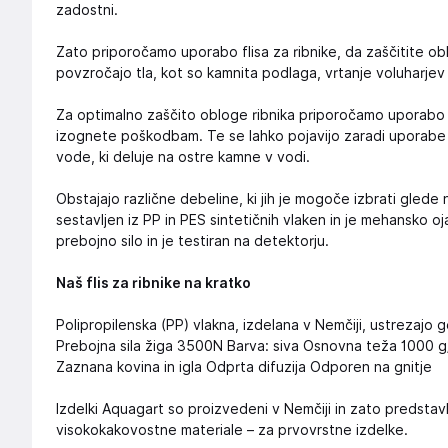
zadostni.
Zato priporočamo uporabo flisa za ribnike, da zaščitite obl
povzročajo tla, kot so kamnita podlaga, vrtanje voluharjev 
Za optimalno zaščito obloge ribnika priporočamo uporabo fl
izognete poškodbam. Te se lahko pojavijo zaradi uporabe kot
vode, ki deluje na ostre kamne v vodi.
Obstajajo različne debeline, ki jih je mogoče izbrati glede na
sestavljen iz PP in PES sintetičnih vlaken in je mehansko o
prebojno silo in je testiran na detektorju.
Naš flis za ribnike na kratko
Polipropilenska (PP) vlakna, izdelana v Nemčiji, ustrezaj
Prebojna sila žiga 3500N Barva: siva Osnovna teža 1000 g/
Zaznana kovina in igla Odprta difuzija Odporen na gnitje
Izdelki Aquagart so proizvedeni v Nemčiji in zato predsta
visokokakovostne materiale – za prvovrstne izdelke.