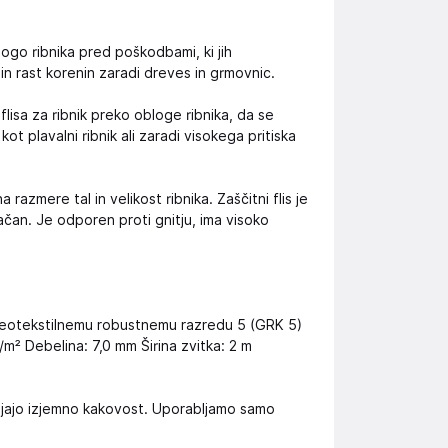
ogo ribnika pred poškodbami, ki jih
in rast korenin zaradi dreves in grmovnic.
isa za ribnik preko obloge ribnika, da se
 plavalni ribnik ali zaradi visokega pritiska
 razmere tal in velikost ribnika. Zaščitni flis je
jačan. Je odporen proti gnitju, ima visoko
o geotekstilnemu robustnemu razredu 5 (GRK 5)
m² Debelina: 7,0 mm Širina zvitka: 2 m
vljajo izjemno kakovost. Uporabljamo samo