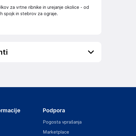
kov za vrtne ribnike in urejanje okolice - od
ih spojk in stebrov za ograje.
nti
ov, državo in elektronski naslov) povezane s
ormacije
Podpora
Pogosta vprašanja
Marketplace
st izdelka z zahtevanimi predpisi.