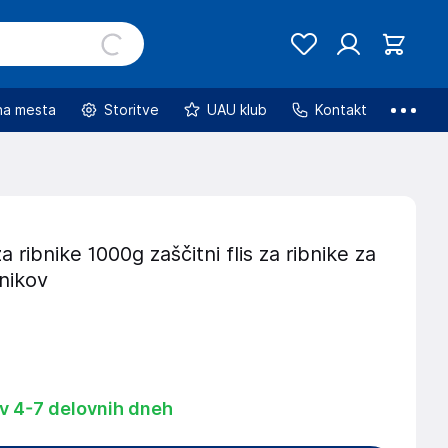
na mesta
Storitve
UAU klub
Kontakt
a ribnike 1000g zaščitni flis za ribnike za
nikov
 v 4-7 delovnih dneh