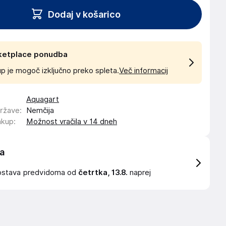
Dodaj v košarico
ketplace ponudba
p je mogoč izključno preko spleta.
Več informacij
Aquagart
države
:
Nemčija
akup
:
Možnost vračila v 14 dneh
a
ostava
predvidoma od
četrtka, 13.8.
naprej