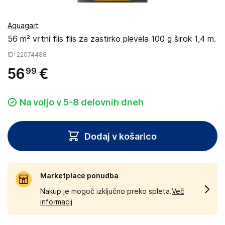
Aquagart
56 m² vrtni flis flis za zastirko plevela 100 g širok 1,4 m.
ID
: 22074488
56
€
99
Na voljo v 5-8 delovnih dneh
Dodaj v košarico
Marketplace ponudba
Nakup je mogoč izključno preko spleta.
Več
informacij