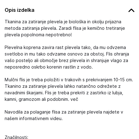
Opis izdelka
Tkanina za zatiranje plevela je biološka in okolju prijazna
metoda zatiranja plevela. Zaradi flisa je kemično tretiranje
plevela popolnoma nepotrebno!
Plevelna koprena zavira rast plevela tako, da mu odvzema
svetlobo in mu tako odvzame osnovo za obstoj. Flis ohranja
vašo posteljo ali območje brez plevela in shranjuje vlago za
neposredno oskrbo korenin rastlin z vodo.
Mulčni flis je treba položiti v trakovih s prekrivanjem 10-15 cm.
Tkanino za zatiranje plevela lahko natančno odrežete z
navadnimi škarjami. Flis je treba prekriti z zastirko iz lubja,
kamni, gramozom ali podobnim. več
Navodila za polaganje flisa za zatiranje plevela najdete v
našem informativnem videu.
Značilnosti: