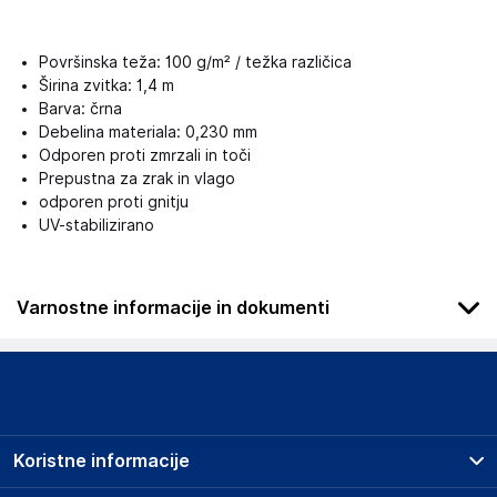
Površinska teža: 100 g/m² / težka različica
Širina zvitka: 1,4 m
Barva: črna
Debelina materiala: 0,230 mm
Odporen proti zmrzali in toči
Prepustna za zrak in vlago
odporen proti gnitju
UV-stabilizirano
Varnostne informacije in dokumenti
Podatki o proizvajalcu
Podatki o proizvajalcu vključujejo informacije (naziv, naslov,
državo in elektronski naslov) povezane s proizvajalcem
izdelka.
Koristne informacije
Aquagart Trading GmbH
Heubischer Ortsstraße 79 96524 Föritztal