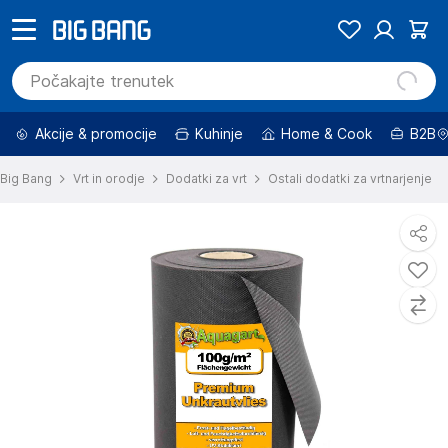
Akcije & promocije
Kuhinje
Home & Cook
B2B
Big Bang
Vrt in orodje
Dodatki za vrt
Ostali dodatki za vrtnarjenje