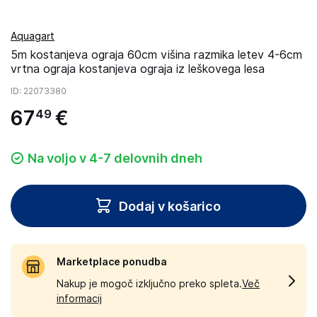
Aquagart
5m kostanjeva ograja 60cm višina razmika letev 4-6cm
vrtna ograja kostanjeva ograja iz leškovega lesa
ID
: 22073380
67
€
49
Na voljo v 4-7 delovnih dneh
Dodaj v košarico
Marketplace ponudba
Nakup je mogoč izključno preko spleta.
Več
informacij