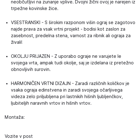
neobčutljivi na zunanje vplive. Dvojni žični ovoj je narejen iz
trpežne kovinske žice.
VSESTRANSKI - S širokim razponom višin ograj se zagotovo
najde prava za vsak vrtni projekt - bodisi kot zaslon za
zasebnost, predelna stena, varnost za ribnik ali ograja za
živali!
OKOLJU PRIJAZEN - Z uporabo ograje ne varujete le
svojega vrta, ampak tudi okolje, saj je izdelana iz pretežno
obnovljivih surovin.
HARMONIČEN VRTNI DIZAJN - Zaradi različnih količkov je
vsaka ograja edinstvena in zaradi svojega očarljivega
videza zelo priljubljena pri lastnikih hišnih ljubljenčkov,
ljubiteljih naravnih vrtov in hišnih vrtov.
Montaža:
Vozite v post