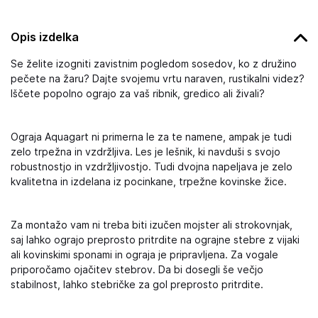
Opis izdelka
Se želite izogniti zavistnim pogledom sosedov, ko z družino
pečete na žaru? Dajte svojemu vrtu naraven, rustikalni videz?
Iščete popolno ograjo za vaš ribnik, gredico ali živali?
Ograja Aquagart ni primerna le za te namene, ampak je tudi
zelo trpežna in vzdržljiva. Les je lešnik, ki navduši s svojo
robustnostjo in vzdržljivostjo. Tudi dvojna napeljava je zelo
kvalitetna in izdelana iz pocinkane, trpežne kovinske žice.
Za montažo vam ni treba biti izučen mojster ali strokovnjak,
saj lahko ograjo preprosto pritrdite na ograjne stebre z vijaki
ali kovinskimi sponami in ograja je pripravljena. Za vogale
priporočamo ojačitev stebrov. Da bi dosegli še večjo
stabilnost, lahko stebričke za gol preprosto pritrdite.