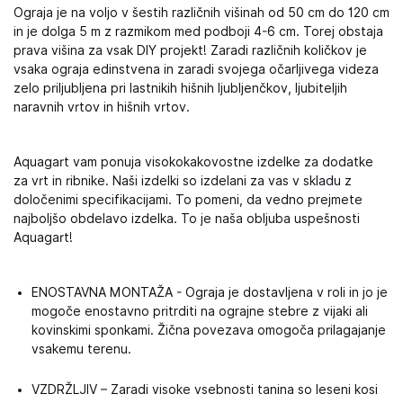
Ograja je na voljo v šestih različnih višinah od 50 cm do 120 cm
in je dolga 5 m z razmikom med podboji 4-6 cm. Torej obstaja
prava višina za vsak DIY projekt! Zaradi različnih količkov je
vsaka ograja edinstvena in zaradi svojega očarljivega videza
zelo priljubljena pri lastnikih hišnih ljubljenčkov, ljubiteljih
naravnih vrtov in hišnih vrtov.
Aquagart vam ponuja visokokakovostne izdelke za dodatke
za vrt in ribnike. Naši izdelki so izdelani za vas v skladu z
določenimi specifikacijami. To pomeni, da vedno prejmete
najboljšo obdelavo izdelka. To je naša obljuba uspešnosti
Aquagart!
ENOSTAVNA MONTAŽA - Ograja je dostavljena v roli in jo je
mogoče enostavno pritrditi na ograjne stebre z vijaki ali
kovinskimi sponkami. Žična povezava omogoča prilagajanje
vsakemu terenu.
VZDRŽLJIV – Zaradi visoke vsebnosti tanina so leseni kosi