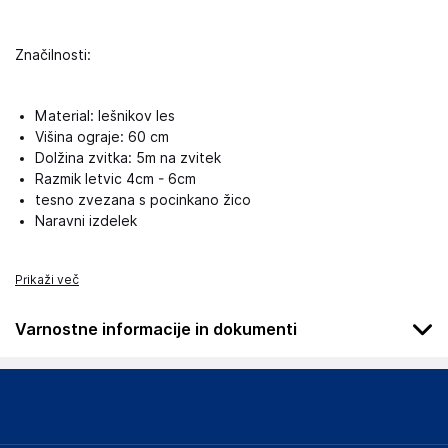
Značilnosti:
Material: lešnikov les
Višina ograje: 60 cm
Dolžina zvitka: 5m na zvitek
Razmik letvic 4cm - 6cm
tesno zvezana s pocinkano žico
Naravni izdelek
Prikaži več
Varnostne informacije in dokumenti
Podatki o proizvajalcu
Podatki o proizvajalcu vključujejo informacije (naziv, naslov,
državo in elektronski naslov) povezane s proizvajalcem
izdelka.