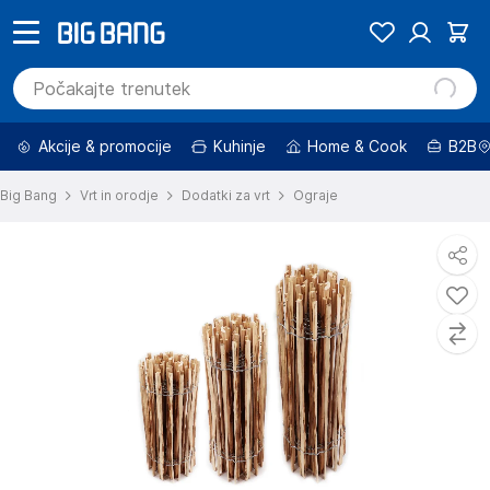
Akcije & promocije
Kuhinje
Home & Cook
B2B
Big Bang
Vrt in orodje
Dodatki za vrt
Ograje