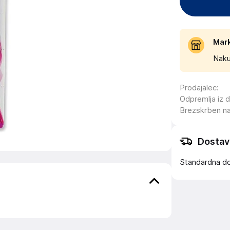
Mar
Naku
Prodajalec
:
Odpremlja iz 
Brezskrben n
Dostav
Standardna d