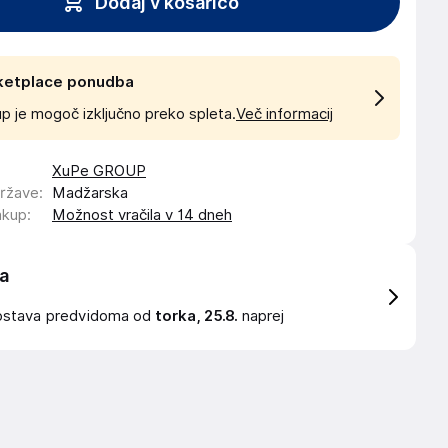
Dodaj v košarico
ketplace ponudba
p je mogoč izključno preko spleta.
Več informacij
XuPe GROUP
države
:
Madžarska
akup
:
Možnost vračila v 14 dneh
a
ostava
predvidoma od
torka, 25.8.
naprej