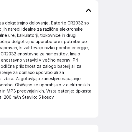
za dolgotrajno delovanje. Baterije CR2032 so
To jih naredi idealne za različne elektronske
alne ure, kalkulatorji, tipkovnice in drugi
ogočajo dolgotrajno uporabo brez potrebe po
pravah, ki zahtevajo nizko porabo energije,
je CR2032 enostavne za namestitev. Imajo
 enostavno vstaviti v večino naprav. Pri
dlična priložnost za zalogo baterij ali za
aterije za domačo uporabo ali za
izbira. Zagotavljajo zanesljivo napajanje
orabo. Običajno se uporabljajo v elektronskih
ah in MP3 predvajalnikih. Vrsta baterije: tipkasta
a: 200 mAh Število: 5 kosov