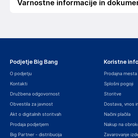
Varnostne informacije in dokume
Podatki o proizvajalcu
Podatki o proizvajalcu vključujejo informacije (naziv, nasl
proizvajalcem izdelka.
Beko Croatia
Slavonska avenija 1C, Zagreb
Hrvaška
Podjetje Big Bang
Koristne inf
grundig-hrvatska@beko.com
O podjetju
Prodajna mesta
Odgovorna oseba v EU
Kontakti
Splošni pogoji
Gospodarski subjekt s sedežem v EU, ki zagotavlja skladno
Družbena odgovornost
Storitve
Beko Croatia
Obvestila za javnost
Dostava, vnos i
Slavonska avenija 1C, Zagreb
Hrvaška
Akt o digitalnih storitvah
Načini plačila
grundig-hrvatska@beko.com
Prodaja podjetjem
Nakup na obrok
Big Partner - distribucija
Zavarovanje izd