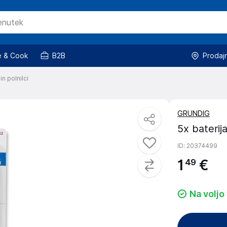
 & Cook
B2B
Prodaj
in polnilci
GRUNDIG
5x bateri
ID
: 20374499
1
€
49
Na voljo