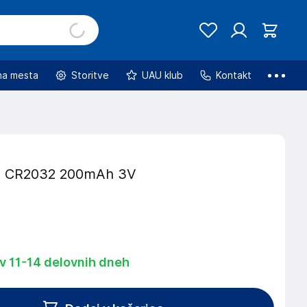
na mesta
Storitve
UAU klub
Kontakt
ja CR2032 200mAh 3V
 v 11-14 delovnih dneh