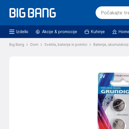
Izdelki
Akcije & promocije
Kuhinje
Home
Big Bang
Dom
Svetila, baterije in polnilci
Baterije, akumulatorji 