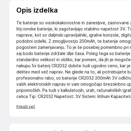
Opis izdelka
Te baterije so visokokakovostne in zanesljive, zasnovane 
litij-ionske baterije, ki zagotavljajo stabilno napetost 3V. 
naprave, kot so daljinski upravljalniki, igralne konzole, digit
podobni izdelki. Z zmogljivostjo 200mAh, te baterije om
pogostem zamenjavanju. To je še posebej pomembno pri na
saj bodo baterije zdržale dlje časa. Poleg tega so bateri
standardno velikost in obliko, kar pomeni, da jih je mogoče
nakupu 5x baterij CR2032 dobite tudi ugodno ceno, kar je o
delitev med več naprav. Ne glede na to, ali potrebujete b
profesionalno rabo, so baterije CR2032 200mAh 3V odlična 
vaših elektronskih naprav in vam omogočajo brezskrbno up
pripomočkih. Pa tudi v kalkulatorjih, urah, računalniških igr
celica Tip: CR2032 Napetost: 3V Sistem: litihum Kapacitet
Prikaži več