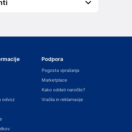
nti
ov, državo in elektronski naslov) povezane s
ormacije
Podpora
Pogosta vprašanja
Marketplace
st izdelka z zahtevanimi predpisi.
Kako oddati naročilo?
n odvoz
Vračila in reklamacije
e
elkov