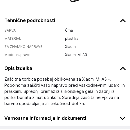
Tehnične podrobnosti
BARVA
Črna
MATERIAL
plastika
ZA ZNAMKO NAPRAVE
Xiaomi
Model naprave
Xiaomi MI A3
Opis izdelka
Zaščitna torbica posebej oblikovana za Xiaomi Mi A3 -.
Popolnoma zaščiti vašo napravo pred vsakodnevnimi udarci in
praskami. Sprednji premaz iz silikonskega gela in zadnji iz
polikarbonata z mat učinkom. Sprednja zaščita ne vpliva na
barvno upodabljanje ali tekočnost dotika.
Varnostne informacije in dokumenti
Podatki o proizvajalcu