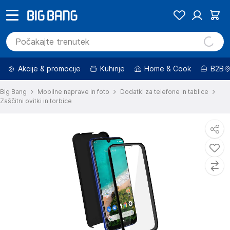
Akcije & promocije
Kuhinje
Home & Cook
B2B
Big Bang
Mobilne naprave in foto
Dodatki za telefone in tablice
Zaščitni ovitki in torbice