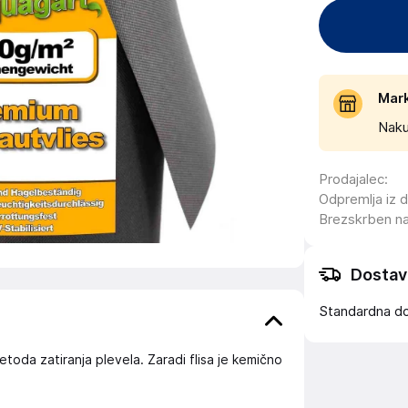
Mar
Naku
Prodajalec
:
Odpremlja iz 
Brezskrben n
Dostav
Standardna d
metoda zatiranja plevela. Zaradi flisa je kemično