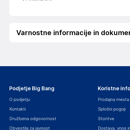
Varnostne informacije in dokume
Podatki o proizvajalcu
Podatki o proizvajalcu vključujejo informacije (naziv, nasl
proizvajalcem izdelka.
Aquagart Trading GmbH
Heubischer Ortsstraße 79 96524 Föritztal
Germany
Podjetje Big Bang
Koristne inf
verkau@aquagart.de
O podjetju
Prodajna mesta
Odgovorna oseba v EU
Kontakti
Splošni pogoji
Gospodarski subjekt s sedežem v EU, ki zagotavlja skladno
Družbena odgovornost
Storitve
Aquagart Trading GmbH
Obvestila za javnost
Dostava, vnos i