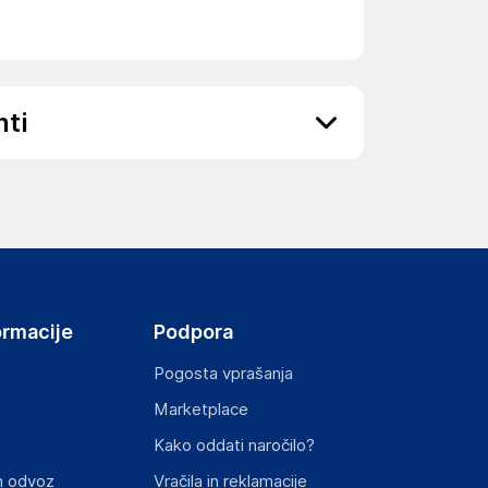
nti
ov, državo in elektronski naslov) povezane s
ormacije
Podpora
Pogosta vprašanja
Marketplace
st izdelka z zahtevanimi predpisi.
Kako oddati naročilo?
n odvoz
Vračila in reklamacije