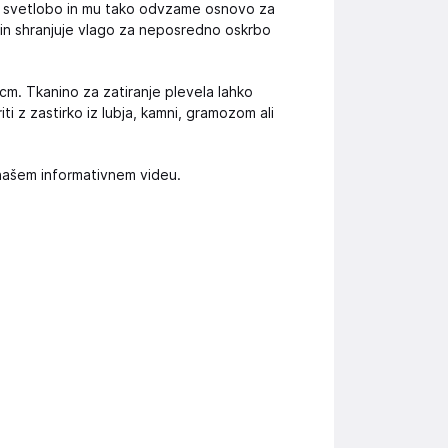
a svetlobo in mu tako odvzame osnovo za
a in shranjuje vlago za neposredno oskrbo
5 cm. Tkanino za zatiranje plevela lahko
ti z zastirko iz lubja, kamni, gramozom ali
 našem informativnem videu.