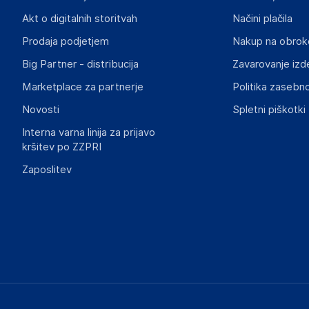
Heubischer Ortsstraße 79 96524 Föritztal
Germany
Akt o digitalnih storitvah
Načini plačila
verkau@aquagart.de
Prodaja podjetjem
Nakup na obrok
Big Partner - distribucija
Zavarovanje izd
Slike o varnosti izdelka
Slike o varnosti izdelka vsebujejo opozorila na embalaži izd
Marketplace za partnerje
Politika zasebno
informacije, povezane z določenim izdelkom.
Novosti
Spletni piškotki
Interna varna linija za prijavo
kršitev po ZZPRI
Zaposlitev