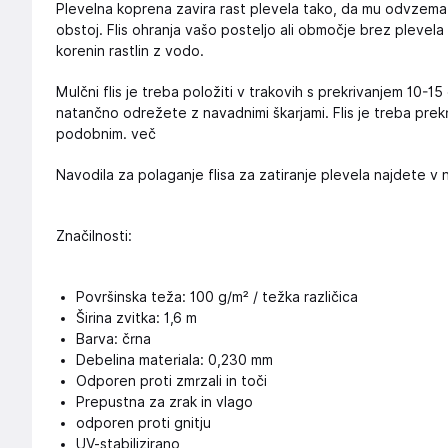
Plevelna koprena zavira rast plevela tako, da mu odvzem
obstoj. Flis ohranja vašo posteljo ali območje brez plevel
korenin rastlin z vodo.
Mulčni flis je treba položiti v trakovih s prekrivanjem 10-1
natančno odrežete z navadnimi škarjami. Flis je treba prekri
podobnim. več
Navodila za polaganje flisa za zatiranje plevela najdete v
Značilnosti:
Površinska teža: 100 g/m² / težka različica
Širina zvitka: 1,6 m
Barva: črna
Debelina materiala: 0,230 mm
Odporen proti zmrzali in toči
Prepustna za zrak in vlago
odporen proti gnitju
UV-stabilizirano