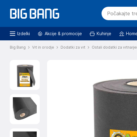
Izdelki
Akcije & promocije
Kuhinje
Home
Big Bang
Vrt in orodje
Dodatki za vrt
Ostali dodatki za vrtnarje