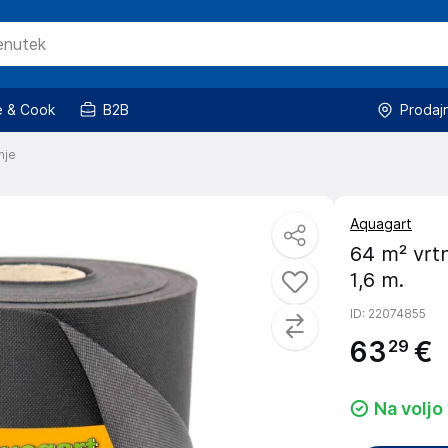
 & Cook
B2B
Prodaj
nje
Aquagart
64 m² vrtni
1,6 m.
ID
: 22074855
63
€
29
Na voljo