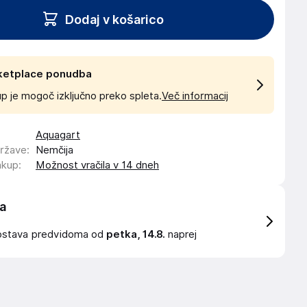
Dodaj v košarico
ketplace ponudba
p je mogoč izključno preko spleta.
Več informacij
Aquagart
države
:
Nemčija
akup
:
Možnost vračila v 14 dneh
a
ostava
predvidoma od
petka, 14.8.
naprej