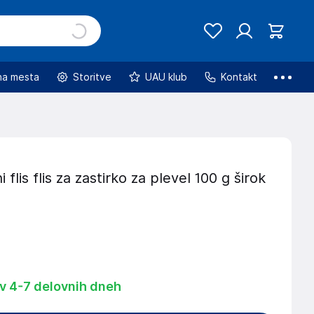
na mesta
Storitve
UAU klub
Kontakt
 flis flis za zastirko za plevel 100 g širok
 v 4-7 delovnih dneh