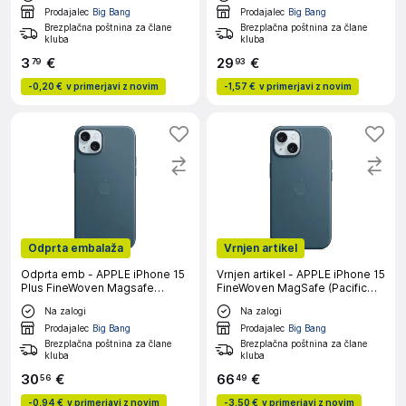
Prodajalec
Big Bang
Prodajalec
Big Bang
Brezplačna poštnina za člane
Brezplačna poštnina za člane
kluba
kluba
3
€
29
€
79
93
-
0,20 €
v primerjavi z novim
-
1,57 €
v primerjavi z novim
Odprta embalaža
Vrnjen artikel
Odprta emb - APPLE iPhone 15
Vrnjen artikel - APPLE iPhone 15
Plus FineWoven Magsafe
FineWoven MagSafe (Pacific
(Pacific Blue) ovitek
Blue) ovitek
Na zalogi
Na zalogi
Prodajalec
Big Bang
Prodajalec
Big Bang
Brezplačna poštnina za člane
Brezplačna poštnina za člane
kluba
kluba
30
€
66
€
56
49
-
0,94 €
v primerjavi z novim
-
3,50 €
v primerjavi z novim