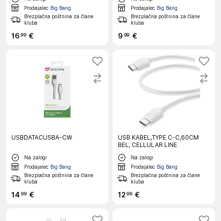
Prodajalec
Big Bang
Prodajalec
Big Bang
Brezplačna poštnina za člane
Brezplačna poštnina za člane
kluba
kluba
16
€
9
€
99
99
USBDATACUSBA-CW
USB KABEL,TYPE C-C,60CM
BEL, CELLULAR LINE
Na zalogi
Na zalogi
Prodajalec
Big Bang
Prodajalec
Big Bang
Brezplačna poštnina za člane
Brezplačna poštnina za člane
kluba
kluba
14
€
12
€
99
99