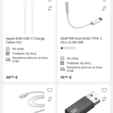
Apple 60W USB-C Charge
ADAPTER AUX-IN NA TYPE-C
Cable (1m)
CELLULAR LINE
Na zalogi
Prodajalec
Big Bang
Brezplačna poštnina za člane
Na zalogi
kluba
Prodajalec
Big Bang
Brezplačna poštnina za člane
kluba
29
€
16
€
99
99