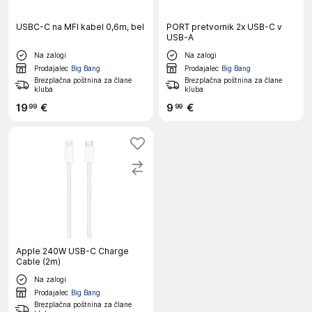
USBC-C na MFI kabel 0,6m, bel
PORT pretvornik 2x USB-C v
USB-A
Na zalogi
Na zalogi
Prodajalec
Big Bang
Prodajalec
Big Bang
Brezplačna poštnina za člane
Brezplačna poštnina za člane
kluba
kluba
19
€
9
€
99
99
Apple 240W USB-C Charge
Cable (2m)
Na zalogi
Prodajalec
Big Bang
Brezplačna poštnina za člane