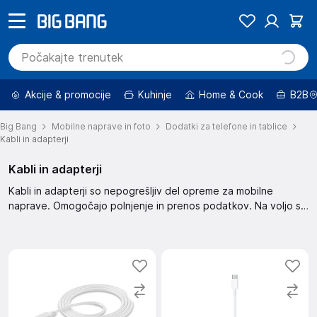
Akcije & promocije
Kuhinje
Home & Cook
B2B
Big Bang
Mobilne naprave in foto
Dodatki za telefone in tablice
Kabli in adapterji
Kabli in adapterji
Kabli in adapterji so nepogrešljiv del opreme za mobilne
naprave. Omogočajo polnjenje in prenos podatkov. Na voljo so
različne dolžine in vrste konektorjev za različne priključke.
Preveri našo ponudbo in izberi pravega za svoje potrebe.