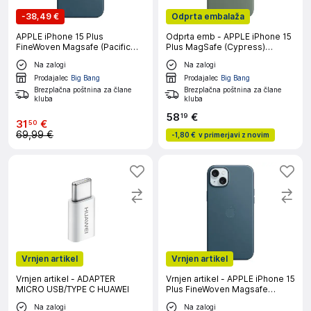
-
38,49 €
Odprta embalaža
APPLE iPhone 15 Plus
Odprta emb - APPLE iPhone 15
FineWoven Magsafe (Pacific
Plus MagSafe (Cypress)
Blue) ovitek
silikonski ovitek
Na zalogi
Na zalogi
Prodajalec
Big Bang
Prodajalec
Big Bang
Brezplačna poštnina za člane
Brezplačna poštnina za člane
kluba
kluba
58
€
19
31
€
50
69,99 €
-
1,80 €
v primerjavi z novim
Vrnjen artikel
Vrnjen artikel
Vrnjen artikel - ADAPTER
Vrnjen artikel - APPLE iPhone 15
MICRO USB/TYPE C HUAWEI
Plus FineWoven Magsafe
(Pacific Blue) ovitek
Na zalogi
Na zalogi