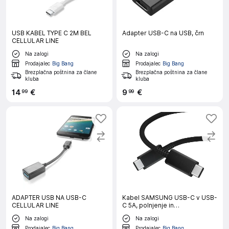
USB KABEL TYPE C 2M BEL
Adapter USB-C na USB, črn
CELLULAR LINE
Na zalogi
Na zalogi
Prodajalec
Big Bang
Prodajalec
Big Bang
Brezplačna poštnina za člane
Brezplačna poštnina za člane
kluba
kluba
14
€
9
€
99
99
ADAPTER USB NA USB-C
Kabel SAMSUNG USB-C v USB-
CELLULAR LINE
C 5A, polnjenje in
sinhronizacija, dolžina 1,8 m,
Na zalogi
Na zalogi
črn (EP-DX510JBE)
Prodajalec
Big Bang
Prodajalec
Big Bang