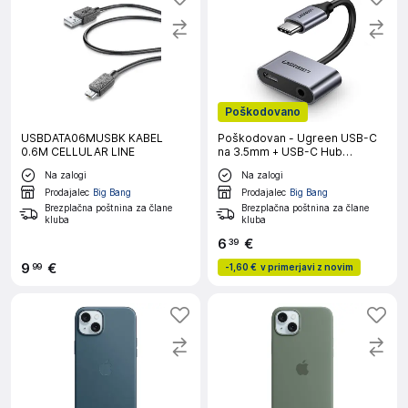
Poškodovano
USBDATA06MUSBK KABEL
Poškodovan - Ugreen USB-C
0.6M CELLULAR LINE
na 3.5mm + USB-C Hub
Adapter
Na zalogi
Na zalogi
Prodajalec
Big Bang
Prodajalec
Big Bang
Brezplačna poštnina za člane
Brezplačna poštnina za člane
kluba
kluba
6
€
39
9
€
99
-
1,60 €
v primerjavi z novim