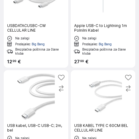
USBDATACUSBC-CW
Apple USB-C to Lightning 1m
CELLULAR LINE
Polnilni Kabel
Na zalogi
Na zalogi
Prodajalec
Big Bang
Prodajalec
Big Bang
Brezplačna poštnina za člane
Brezplačna poštnina za člane
kluba
kluba
12
€
27
€
99
99
USB kabel, USB-C USB-C; 2m,
USB KABEL TYPE C 60CM BEL
bel
CELLULAR LINE
Na zalogi
Na zalogi