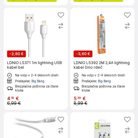
-
2,80 €
-
3,60 €
LDNIO LS371 1m lightning USB
LDNIO LS392 2M 2,4A lightning
kabel bel
kabel črno rdeč
Na voljo v 2-4 delovnih dneh
Na voljo v 2-4 delovnih dneh
Prodajalec
Big Bang
Prodajalec
Big Bang
Brezplačna poštnina za člane
Brezplačna poštnina za člane
kluba
kluba
4
€
5
€
19
39
6,99 €
8,99 €