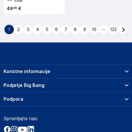
kluba
49
€
99
...
1
2
3
4
5
6
7
8
9
10
122
Koristne informacije
Prodajna mesta
Podjetje Big Bang
Splošni pogoji
O podjetju
Podpora
Storitve
Kontakti
Dostava, vnos in odvoz
Pogosta vprašanja
Družbena odgovornost
Načini plačila
Spremljajte nas:
Marketplace
Obvestila za javnost
Nakup na obroke
Kako oddati naročilo?
Akt o digitalnih storitvah