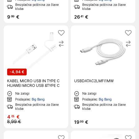
Brezplačna poštnina za člane
Brezplačna poštnina za člane
kluba
kluba
9
€
26
€
99
41
-
4,94 €
KABEL MICRO USB IN TYPE C
USBDATAC2LMFI1MW
HUAWEI MICRO USB &TYPE C
Na zalogi
Na zalogi
Prodajalec
Big Bang
Prodajalec
Big Bang
Brezplačna poštnina za člane
Brezplačna poštnina za člane
kluba
kluba
4
€
05
8,99 €
19
€
99