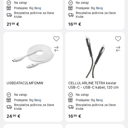
Na zalogi
Na zalogi
Prodajalec
Big Bang
Prodajalec
Big Bang
Brezplačna poštnina za člane
Brezplačna poštnina za člane
kluba
kluba
21
€
16
€
99
99
USBDATAC2LMFI2MW
CELLULARLINE TETRA kevlar
USB-C - USB-C kabel, 120 cm
Na zalogi
Na zalogi
Prodajalec
Big Bang
Prodajalec
Big Bang
Brezplačna poštnina za člane
Brezplačna poštnina za člane
kluba
kluba
24
€
16
€
99
99