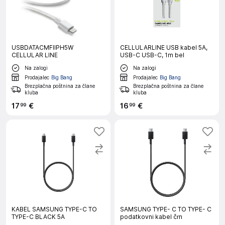
USBDATACMFIIPH5W
CELLULARLINE USB kabel 5A,
CELLULAR LINE
USB-C USB-C, 1m bel
Na zalogi
Na zalogi
Prodajalec
Big Bang
Prodajalec
Big Bang
Brezplačna poštnina za člane
Brezplačna poštnina za člane
kluba
kluba
17
€
16
€
99
99
KABEL SAMSUNG TYPE-C TO
SAMSUNG TYPE- C TO TYPE- C
TYPE-C BLACK 5A
podatkovni kabel črn