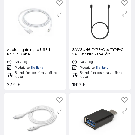
Apple Lightning to USB 1m
SAMSUNG TYPE-C to TYPE-C
Polnilni Kabel
3A 1,8M hitri kabel črn
Na zalogi
Na zalogi
Prodajalec
Big Bang
Prodajalec
Big Bang
Brezplačna poštnina za člane
Brezplačna poštnina za člane
kluba
kluba
27
€
19
€
99
99