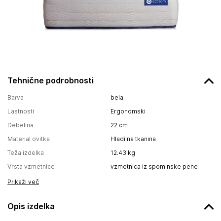
Tehnične podrobnosti
Barva
bela
Lastnosti
Ergonomski
Debelina
22
cm
Material ovitka
Hladilna tkanina
Teža izdelka
12.43
kg
Vrsta vzmetnice
vzmetnica iz spominske pene
Prikaži več
Opis izdelka