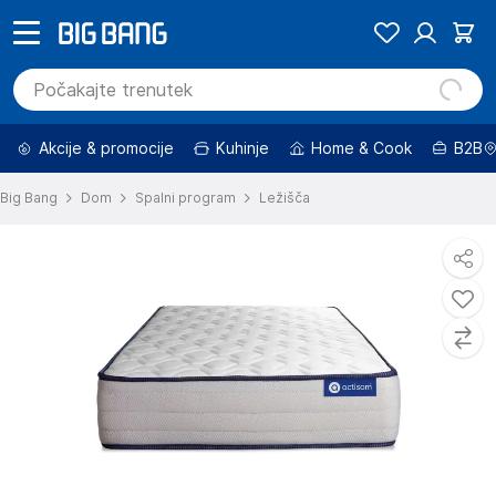
Akcije & promocije
Kuhinje
Home & Cook
B2B
Big Bang
Dom
Spalni program
Ležišča