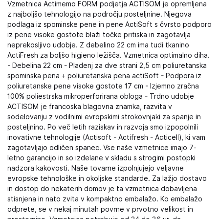
Vzmetnica Actimemo FORM podjetja ACTISOM je opremljena
z najboljšo tehnologijo na področju posteljnine. Njegova
podlaga iz spominske pene in pene ActiSoft s čvrsto podporo
iz pene visoke gostote blaži točke pritiska in zagotavlja
neprekosljivo udobje. Z debelino 22 cm ima tudi tkanino
ActiFresh za boljšo higieno ležišča. Vzmetnica optimalno diha.
- Debelina 22 cm - Pladenj za dve strani 2,5 cm poliuretanska
spominska pena + poliuretanska pena actiSoft - Podpora iz
poliuretanske pene visoke gostote 17 cm - Izjemno zračna
100% poliestrska mikroperforirana obloga - Trdno udobje
ACTISOM je francoska blagovna znamka, razvita v
sodelovanju z vodilnimi evropskimi strokovnjaki za spanje in
posteljnino. Po več letih raziskav in razvoja smo izpopolnili
inovativne tehnologije (Actisoft - Actifresh - Acticell), ki vam
zagotavljajo odličen spanec. Vse naše vzmetnice imajo 7-
letno garancijo in so izdelane v skladu s strogimi postopki
nadzora kakovosti. Naše tovarne izpolnjujejo veljavne
evropske tehnološke in okoljske standarde. Za lažjo dostavo
in dostop do nekaterih domov je ta vzmetnica dobavljena
stisnjena in nato zvita v kompaktno embalažo. Ko embalažo
odprete, se v nekaj minutah povrne v prvotno velikost in