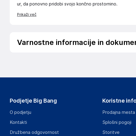
ur, da ponovno pridobi svojo končno prostornino.
Prikaži več
Varnostne informacije in dokume
Podatki o proizvajalcu
Podatki o proizvajalcu vključujejo informacije (naziv, nasl
proizvajalcem izdelka.
Lovemynight
16 rue du bocage - 35520 - La chapelle des fougeretz
France
Podjetje Big Bang
Koristne inf
contact@lovemynight.com
O podjetju
Prodajna mesta
Odgovorna oseba v EU
Kontakti
Splošni pogoji
Gospodarski subjekt s sedežem v EU, ki zagotavlja skladno
Družbena odgovornost
Storitve