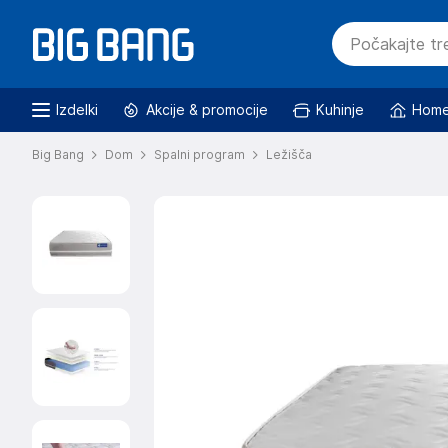
Izdelki
Akcije & promocije
Kuhinje
Home
Big Bang
Dom
Spalni program
Ležišča