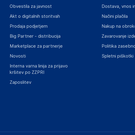
Lovemynight
Obvestila za javnost
Dostava, vnos i
16 rue du bocage - 35520 - La chapelle des fougeretz
France
Akt o digitalnih storitvah
Načini plačila
contact@lovemynight.com
Prodaja podjetjem
Nakup na obrok
Big Partner - distribucija
Zavarovanje izd
Marketplace za partnerje
Politika zasebno
Novosti
Spletni piškotki
Interna varna linija za prijavo
kršitev po ZZPRI
Zaposlitev