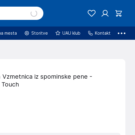
na mesta
Storitve
UAU klub
Kontakt
 Vzmetnica iz spominske pene -
 Touch