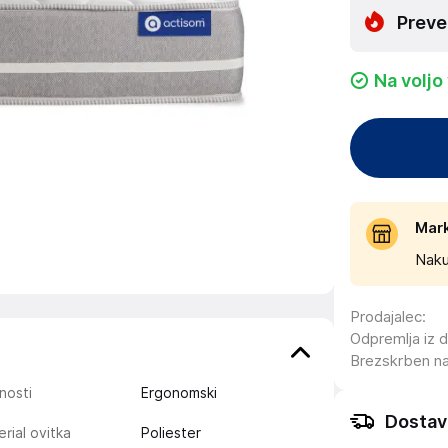
Preve
Na voljo
Mar
Naku
Prodajalec
:
Odpremlja iz 
Brezskrben n
nosti
Ergonomski
Dostav
rial ovitka
Poliester