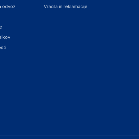
n odvoz
Vračila in reklamacije
e
elkov
sti