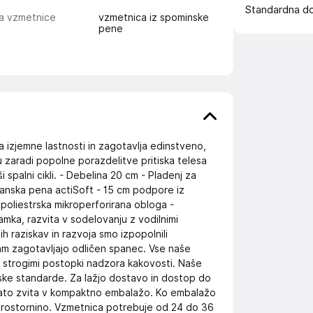
Standardna d
ta vzmetnice
vzmetnica iz spominske
pene
izjemne lastnosti in zagotavlja edinstveno,
 zaradi popolne porazdelitve pritiska telesa
 spalni cikli. - Debelina 20 cm - Pladenj za
tanska pena actiSoft - 15 cm podpore iz
poliestrska mikroperforirana obloga -
a, razvita v sodelovanju z vodilnimi
ih raziskav in razvoja smo izpopolnili
 vam zagotavljajo odličen spanec. Vse naše
s strogimi postopki nadzora kakovosti. Naše
jske standarde. Za lažjo dostavo in dostop do
 nato zvita v kompaktno embalažo. Ko embalažo
 prostornino. Vzmetnica potrebuje od 24 do 36