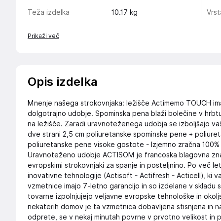
Teža izdelka
10.17
kg
Vrs
Prikaži več
Opis izdelka
Mnenje našega strokovnjaka: ležišče Actimemo TOUCH ima 
dolgotrajno udobje. Spominska pena blaži bolečine v hrbtu
na ležišče. Zaradi uravnoteženega udobja se izboljšajo vaši
dve strani 2,5 cm poliuretanske spominske pene + poliure
poliuretanske pene visoke gostote - Izjemno zračna 100% 
Uravnoteženo udobje ACTISOM je francoska blagovna znamk
evropskimi strokovnjaki za spanje in posteljnino. Po več let
inovativne tehnologije (Actisoft - Actifresh - Acticell), ki
vzmetnice imajo 7-letno garancijo in so izdelane v skladu 
tovarne izpolnjujejo veljavne evropske tehnološke in okol
nekaterih domov je ta vzmetnica dobavljena stisnjena in
odprete, se v nekaj minutah povrne v prvotno velikost in