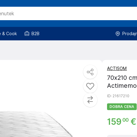
 & Cook
B2B
Prodaj
ACTISOM
70x210 cm
Actimemo
ID
: 21617210
DOBRA CENA
159
€
00