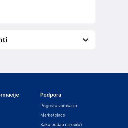
nti
ov, državo in elektronski naslov) povezane s
ormacije
Podpora
Pogosta vprašanja
Marketplace
st izdelka z zahtevanimi predpisi.
Kako oddati naročilo?