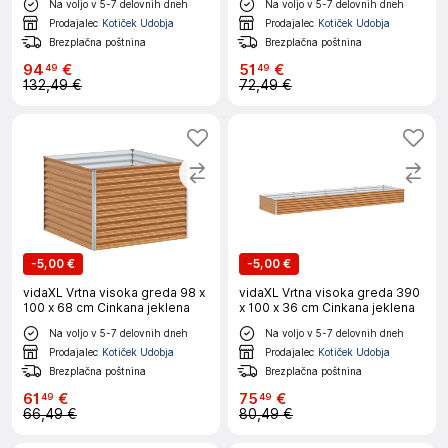
Na voljo v 5-7 delovnih dneh
Na voljo v 5-7 delovnih dneh
Prodajalec
Kotiček Udobja
Prodajalec
Kotiček Udobja
Brezplačna poštnina
Brezplačna poštnina
94
€
51
€
49
49
132,49 €
72,49 €
-
5,00 €
-
5,00 €
vidaXL Vrtna visoka greda 98 x
vidaXL Vrtna visoka greda 390
100 x 68 cm Cinkana jeklena
x 100 x 36 cm Cinkana jeklena
Na voljo v 5-7 delovnih dneh
Na voljo v 5-7 delovnih dneh
Prodajalec
Kotiček Udobja
Prodajalec
Kotiček Udobja
Brezplačna poštnina
Brezplačna poštnina
61
€
75
€
49
49
66,49 €
80,49 €