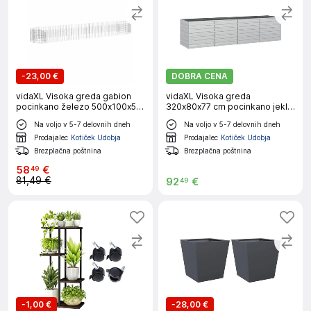
-
23,00 €
DOBRA CENA
vidaXL Visoka greda gabion
vidaXL Visoka greda
pocinkano železo 500x100x50
320x80x77 cm pocinkano jeklo
cm
srebrna
Na voljo v 5-7 delovnih dneh
Na voljo v 5-7 delovnih dneh
Prodajalec
Kotiček Udobja
Prodajalec
Kotiček Udobja
Brezplačna poštnina
Brezplačna poštnina
58
€
49
81,49 €
92
€
49
-
1,00 €
-
28,00 €