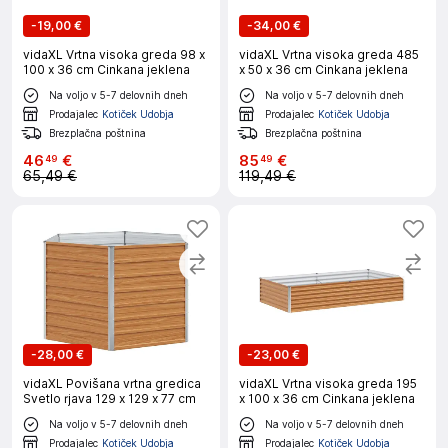
-
19,00 €
-
34,00 €
vidaXL Vrtna visoka greda 98 x
vidaXL Vrtna visoka greda 485
100 x 36 cm Cinkana jeklena
x 50 x 36 cm Cinkana jeklena
Na voljo v 5-7 delovnih dneh
Na voljo v 5-7 delovnih dneh
Prodajalec
Kotiček Udobja
Prodajalec
Kotiček Udobja
Brezplačna poštnina
Brezplačna poštnina
46
€
85
€
49
49
65,49 €
119,49 €
-
28,00 €
-
23,00 €
vidaXL Povišana vrtna gredica
vidaXL Vrtna visoka greda 195
Svetlo rjava 129 x 129 x 77 cm
x 100 x 36 cm Cinkana jeklena
Na voljo v 5-7 delovnih dneh
Na voljo v 5-7 delovnih dneh
Prodajalec
Kotiček Udobja
Prodajalec
Kotiček Udobja