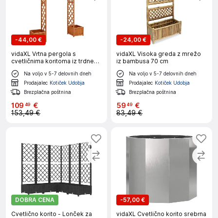
-
44,00 €
-
24,00 €
vidaXL Vrtna pergola s
vidaXL Visoka greda z mrežo
cvetličnima koritoma iz trdnega
iz bambusa 70 cm
lesa jelke
Na voljo v 5-7 delovnih dneh
Na voljo v 5-7 delovnih dneh
Prodajalec
Kotiček Udobja
Prodajalec
Kotiček Udobja
Brezplačna poštnina
Brezplačna poštnina
109
€
59
€
49
49
153,49 €
83,49 €
DOBRA CENA
-
57,00 €
Cvetlično korito - Lonček za
vidaXL Cvetlično korito srebrna