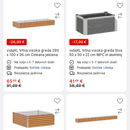
-
26,00 €
-
17,00 €
vidaXL Vrtna visoka greda 290
vidaXL Vrtna visoka greda Siva
x 100 x 36 cm Cinkana jeklena
50 x 30 x 22 cm WPC in aluminij
Na voljo v 5-7 delovnih dneh
Na voljo v 5-7 delovnih dneh
Prodajalec
Kotiček Udobja
Prodajalec
Kotiček Udobja
Brezplačna poštnina
Brezplačna poštnina
65
€
41
€
49
49
91,49 €
58,49 €