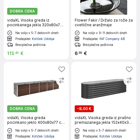
DOBRA CENA
vidaXL Visoka greda iz
Flower Fakir / Držalo za rože za
pocinkanega jekla 320x80x77
cvetlične aranžmaje
cm sive barve
Na voljo v 5-7 delovnih dneh
Na voljo v 9-11 delovnih dneh
Prodajalec
Kotiček Udobja
Prodajalec
INF Company AB
Brezplačna poštnina
Brezplačna poštnina
115
€
6
€
49
39
DOBRA CENA
-
8,00 €
vidaXL Visoka greda
vidaXL Visoka greda iz prašno
pocinkano jeklo 400x80x77 cm
premazanega jekla 152x40x36
rjava
cm antracit
Na voljo v 5-7 delovnih dneh
Na voljo v 5-7 delovnih dneh
Prodajalec
Kotiček Udobja
Prodajalec
Kotiček Udobja