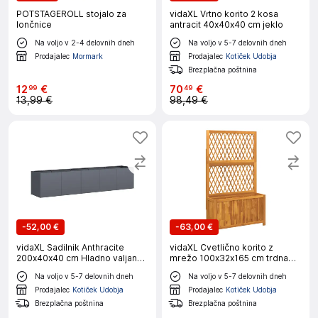
POTSTAGEROLL stojalo za
vidaXL Vrtno korito 2 kosa
lončnice
antracit 40x40x40 cm jeklo
Na voljo v 2-4 delovnih dneh
Na voljo v 5-7 delovnih dneh
Prodajalec
Mormark
Prodajalec
Kotiček Udobja
Brezplačna poštnina
12
€
70
€
99
49
13,99 €
98,49 €
-
52,00 €
-
63,00 €
vidaXL Sadilnik Anthracite
vidaXL Cvetlično korito z
200x40x40 cm Hladno valjano
mrežo 100x32x165 cm trdna
jeklo
akacija
Na voljo v 5-7 delovnih dneh
Na voljo v 5-7 delovnih dneh
Prodajalec
Kotiček Udobja
Prodajalec
Kotiček Udobja
Brezplačna poštnina
Brezplačna poštnina