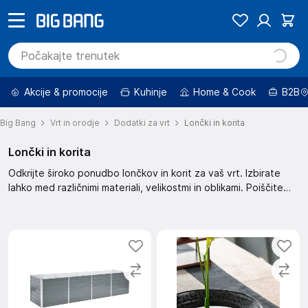
Akcije & promocije
Kuhinje
Home & Cook
B2B
Big Bang
Vrt in orodje
Dodatki za vrt
Lončki in korita
Lončki in korita
Odkrijte široko ponudbo lončkov in korit za vaš vrt. Izbirate
lahko med različnimi materiali, velikostmi in oblikami. Poiščite
popolne lončke in korita, ki ustrezajo vašemu slogu vrta.