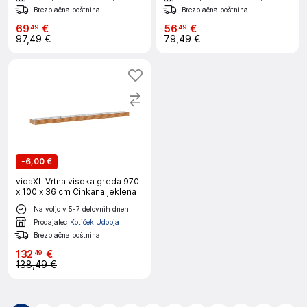
Brezplačna poštnina
Brezplačna poštnina
69
€
56
€
49
49
97,49 €
79,49 €
-
6,00 €
vidaXL Vrtna visoka greda 970
x 100 x 36 cm Cinkana jeklena
Na voljo v 5-7 delovnih dneh
Prodajalec
Kotiček Udobja
Brezplačna poštnina
132
€
49
138,49 €