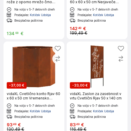
rože z oporno mrežo črno
60 x 60 x 50 cm Nerjaveče
120x120x121,5 cm PP
jeklo
Na voljo v 5-7 delovnih dneh
Na voljo v 5-7 delovnih dneh
Prodajalec
Kotiček Udobja
Prodajalec
Kotiček Udobja
Brezplačna poštnina
Brezplačna poštnina
142
€
49
199,49 €
134
€
68
-
37,00 €
-
33,00 €
vidaXL Cvetlično korito Rjav 60
vidaXL Zaslon za zasebnost v
x 60 x 50 cm Vremensko
vrtu Cvetlični Rjav 50 x 140 cm
odporno jeklo
Na voljo v 5-7 delovnih dneh
Na voljo v 5-7 delovnih dneh
Prodajalec
Kotiček Udobja
Prodajalec
Kotiček Udobja
Brezplačna poštnina
Brezplačna poštnina
93
€
83
€
49
49
130,49 €
116,49 €