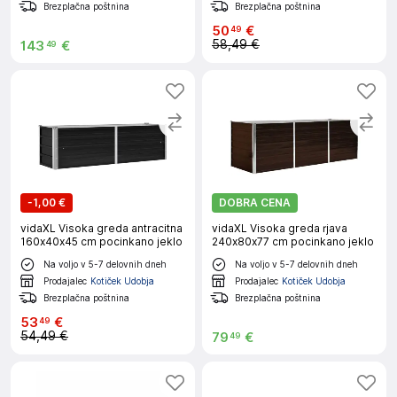
Brezplačna poštnina
Brezplačna poštnina
50
€
49
58,49 €
143
€
49
-
1,00 €
DOBRA CENA
vidaXL Visoka greda antracitna
vidaXL Visoka greda rjava
160x40x45 cm pocinkano jeklo
240x80x77 cm pocinkano jeklo
Na voljo v 5-7 delovnih dneh
Na voljo v 5-7 delovnih dneh
Prodajalec
Kotiček Udobja
Prodajalec
Kotiček Udobja
Brezplačna poštnina
Brezplačna poštnina
53
€
49
54,49 €
79
€
49