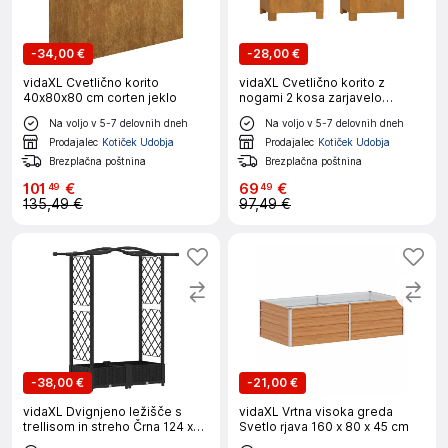
-
34,00 €
-
28,00 €
vidaXL Cvetlično korito
vidaXL Cvetlično korito z
40x80x80 cm corten jeklo
nogami 2 kosa zarjavelo
32x30x33 cm jeklo
Na voljo v 5-7 delovnih dneh
Na voljo v 5-7 delovnih dneh
Prodajalec
Kotiček Udobja
Prodajalec
Kotiček Udobja
Brezplačna poštnina
Brezplačna poštnina
101
€
69
€
49
49
135,49 €
97,49 €
-
38,00 €
-
21,00 €
vidaXL Dvignjeno ležišče s
vidaXL Vrtna visoka greda
trellisom in streho Črna 124 x
Svetlo rjava 160 x 80 x 45 cm
40 x 125 cm