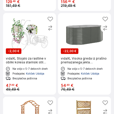
129
€
156
€
49
49
181,49 €
219,49 €
-
2,00 €
-
22,00 €
vidaXL Stojalo za rastline v
vidaXL Visoka greda iz prašno
obliki kolesa starinski stil
premazanega jekla
kovina
175x100x68 cm siva
Na voljo v 5-7 delovnih dneh
Na voljo v 5-7 delovnih dneh
Prodajalec
Kotiček Udobja
Prodajalec
Kotiček Udobja
Brezplačna poštnina
Brezplačna poštnina
47
€
54
€
49
49
49,49 €
76,49 €