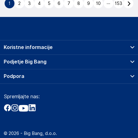
...
1
2
3
4
5
6
7
8
9
10
153
Koristne informacije
Prodajna mesta
Podjetje Big Bang
Splošni pogoji
O podjetju
Podpora
Storitve
Kontakti
Dostava, vnos in odvoz
Pogosta vprašanja
Družbena odgovornost
Načini plačila
Spremljajte nas:
Marketplace
Obvestila za javnost
Nakup na obroke
Kako oddati naročilo?
Akt o digitalnih storitvah
Zavarovanje izdelkov
Vračila in reklamacije
Prodaja podjetjem
Politika zasebnosti
Big Partner - distribucija
Spletni piškotki
© 2026 - Big Bang, d.o.o.
Marketplace za partnerje