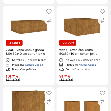
-
41,00 €
-
23,00 €
vidaXL Vrtna visoka greda
vidaXL Cvetlično korito
120x80x40 cm corten jeklo
80x80x40 cm corten jeklo
Na voljo v 5-7 delovnih dneh
Na voljo v 5-7 delovnih dneh
Prodajalec
Kotiček Udobja
Prodajalec
Kotiček Udobja
Brezplačna poštnina
Brezplačna poštnina
101
€
91
€
49
49
142,49 €
114,49 €