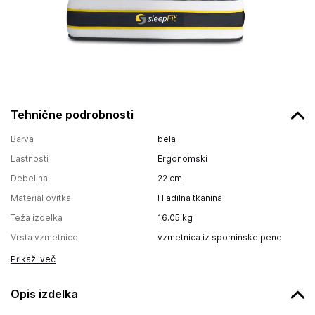
Tehnične podrobnosti
Barva
bela
Lastnosti
Ergonomski
Debelina
22
cm
Material ovitka
Hladilna tkanina
Teža izdelka
16.05
kg
Vrsta vzmetnice
vzmetnica iz spominske pene
Prikaži več
Opis izdelka