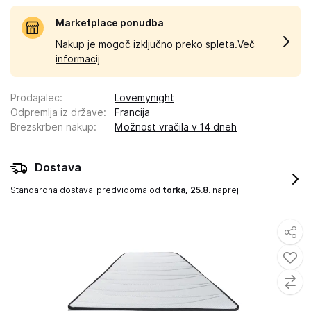
Marketplace ponudba
Nakup je mogoč izključno preko spleta.
Več
informacij
Prodajalec
:
Lovemynight
Odpremlja iz države
:
Francija
Brezskrben nakup
:
Možnost vračila v 14 dneh
Dostava
Standardna dostava
predvidoma od
torka, 25.8.
naprej