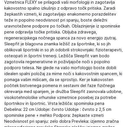
Vzmetnica FLEXY se prilagodi vaši morfologiji in zagotavlja
kakovostno spalno izkušnjo z odpravo točk pritiska. Zaradi
žepkastih vzmeti, ki zagotavljajo enakomerno porazdelitev
teže in popolno neodvisnost pri spanju, boste deležni
uravnotežene podpore po točkah. Oblazinjenje iz spominske
pene odpravlja točke pritiska. Obljuba zdravega,
regeneracijskega nočnega spanca za novo energijo zjutraj.
Sleepfit je blagovna znamka ležišč za športnike, ki so jih
oblikovali športniki in so jih odobrili strokovnjaki: fizioterapevti,
osteopati in športni trenerji. Ležišča Sleepfit vam bodo
zagotovila regenerativne in poživljajoče noči s popolno
podporo telesa. Ne glede na vašo morfologijo boste dobili
idealen spalni položaj za mirne noči s kakovostnim spancem, ki
pomaga vašim mišicam, da se sprostijo. Ker je kakovosten
počitek bistvenega pomena in sestavni del faze fizičnega
okrevanja med spanjem, je družba Sleepfit zasnovala udobne,
visokotehnološke vrhunske vzmetnice posebej za potrebe
športnikov in športnic. Vrsta ležišča: spominska pena
Debelina: 22 cm Udobje: čvrsto Udobje : čvrsto z 2,5 cm
spominske pene + mehko Podpora: žepkaste vzmeti
Neodvisnost pri spanju: zelo dobra Prevleka: izjemno zračna