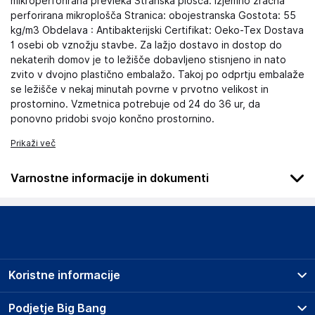
mikroperforirana prevleka Stranska plošča: izjemno zračna
perforirana mikroplošča Stranica: obojestranska Gostota: 55
kg/m3 Obdelava : Antibakterijski Certifikat: Oeko-Tex Dostava
1 osebi ob vznožju stavbe. Za lažjo dostavo in dostop do
nekaterih domov je to ležišče dobavljeno stisnjeno in nato
zvito v dvojno plastično embalažo. Takoj po odprtju embalaže
se ležišče v nekaj minutah povrne v prvotno velikost in
prostornino. Vzmetnica potrebuje od 24 do 36 ur, da
ponovno pridobi svojo končno prostornino.
Prikaži več
Varnostne informacije in dokumenti
Podatki o proizvajalcu
Podatki o proizvajalcu vključujejo informacije (naziv, naslov,
državo in elektronski naslov) povezane s proizvajalcem
izdelka.
Koristne informacije
Lovemynight
16 rue du bocage - 35520 - La chapelle des fougeretz
Prodajna mesta
Podjetje Big Bang
France