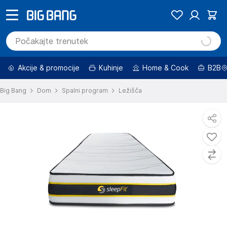
Akcije & promocije
Kuhinje
Home & Cook
B2B
Big Bang
Dom
Spalni program
Ležišča