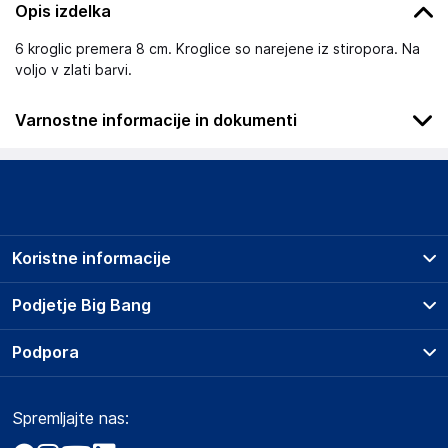
Opis izdelka
6 kroglic premera 8 cm. Kroglice so narejene iz stiropora. Na
voljo v zlati barvi.
Varnostne informacije in dokumenti
Podatki o proizvajalcu
Podatki o proizvajalcu vključujejo informacije (naziv, naslov,
državo in elektronski naslov) povezane s proizvajalcem
izdelka.
Koristne informacije
Dohány kft.
2360
Prodajna mesta
Podjetje Big Bang
Hungary
Splošni pogoji
dohanytoys@dohanytoys.hu
O podjetju
Podpora
Storitve
Kontakti
Dostava, vnos in odvoz
Odgovorna oseba v EU
Pogosta vprašanja
Družbena odgovornost
Načini plačila
Gospodarski subjekt s sedežem v EU, ki zagotavlja skladnost
Spremljajte nas:
Marketplace
Obvestila za javnost
izdelka z zahtevanimi predpisi.
Nakup na obroke
Kako oddati naročilo?