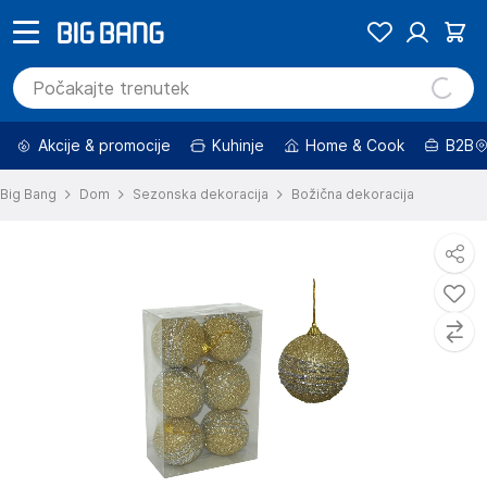
Akcije & promocije
Kuhinje
Home & Cook
B2B
Big Bang
Dom
Sezonska dekoracija
Božična dekoracija