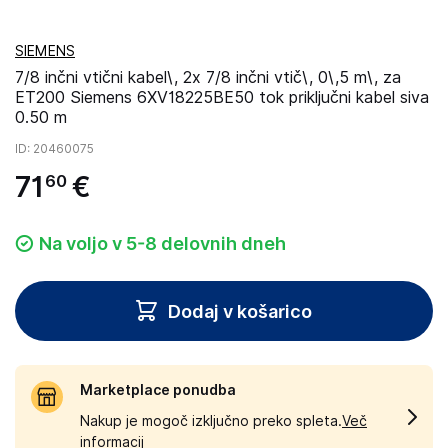
SIEMENS
7/8 inčni vtični kabel\, 2x 7/8 inčni vtič\, 0\,5 m\, za
ET200 Siemens 6XV18225BE50 tok priključni kabel siva
0.50 m
ID
: 20460075
71
€
60
Na voljo v 5-8 delovnih dneh
Dodaj v košarico
Marketplace ponudba
Nakup je mogoč izključno preko spleta.
Več
informacij