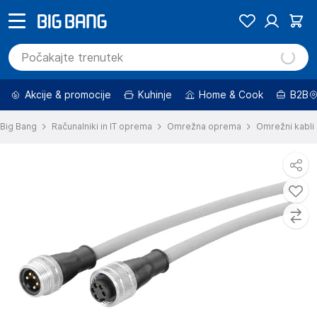
Akcije & promocije
Kuhinje
Home & Cook
B2B
Big Bang
Računalniki in IT oprema
Omrežna oprema
Omrežni kabli