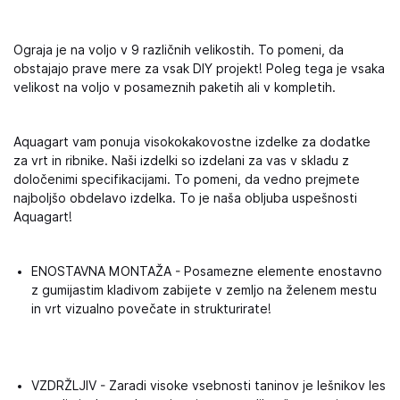
Ograja je na voljo v 9 različnih velikostih. To pomeni, da
obstajajo prave mere za vsak DIY projekt! Poleg tega je vsaka
velikost na voljo v posameznih paketih ali v kompletih.
Aquagart vam ponuja visokokakovostne izdelke za dodatke
za vrt in ribnike. Naši izdelki so izdelani za vas v skladu z
določenimi specifikacijami. To pomeni, da vedno prejmete
najboljšo obdelavo izdelka. To je naša obljuba uspešnosti
Aquagart!
ENOSTAVNA MONTAŽA - Posamezne elemente enostavno
z gumijastim kladivom zabijete v zemljo na želenem mestu
in vrt vizualno povečate in strukturirate!
VZDRŽLJIV - Zaradi visoke vsebnosti taninov je lešnikov les