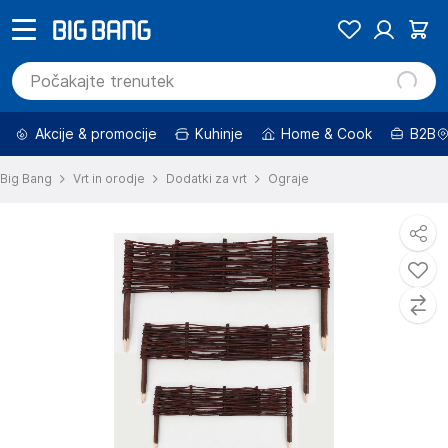
Akcije & promocije
Kuhinje
Home & Cook
B2B
Big Bang
Vrt in orodje
Dodatki za vrt
Ograje