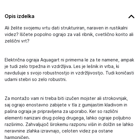
Opis izdelka
Ali želite svojemu vrtu dati strukturiran, naraven in rustikalni
videz? Iščete popolno ograjo za vaš ribnik, cvetlično korito ali
zeliščni vrt?
Električna ograja Aquagart ni primerna le za te namene, ampak
je tudi zelo trpežna in vzdržljiva. Les je lešnik in vrba, ki
navdušuje s svojo robustnostjo in vzdržljivostjo. Tudi koničasti
udarni stebri so zelo robustni.
Za montažo vam ni treba biti izučen mojster ali strokovnjak,
saj ograjo enostavno zabijete v tla z gumijastim kladivom in
pašna ograja je pripravljena za uporabo. Ker so različni
elementi nanizani drug poleg drugega, lahko ograje poljubno
razširimo. Zahvaljujoč širokemu razponu višin in dolžin se lahko
neravnine zlahka izravnajo, celoten videz pa ostane
harmoničen.