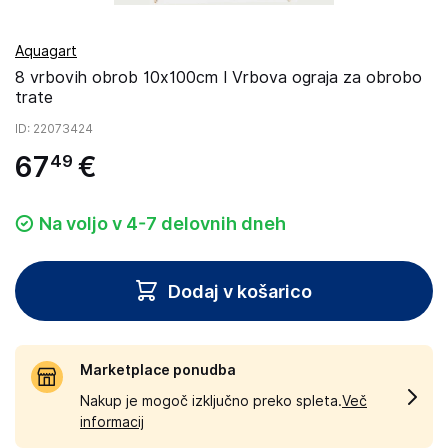
Aquagart
8 vrbovih obrob 10x100cm I Vrbova ograja za obrobo
trate
ID
: 22073424
67
€
49
Na voljo v 4-7 delovnih dneh
Dodaj v košarico
Marketplace ponudba
Nakup je mogoč izključno preko spleta.
Več
informacij