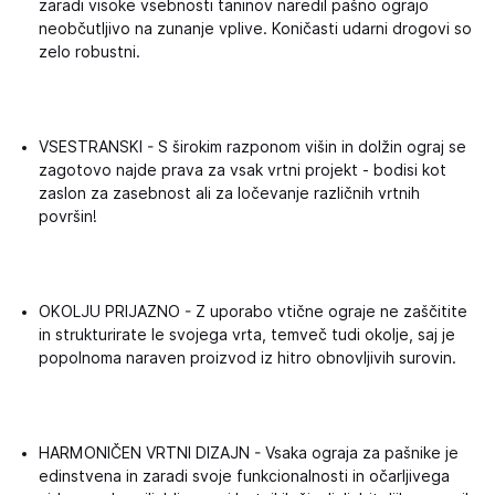
zaradi visoke vsebnosti taninov naredil pašno ograjo
neobčutljivo na zunanje vplive. Koničasti udarni drogovi so
zelo robustni.
VSESTRANSKI - S širokim razponom višin in dolžin ograj se
zagotovo najde prava za vsak vrtni projekt - bodisi kot
zaslon za zasebnost ali za ločevanje različnih vrtnih
površin!
OKOLJU PRIJAZNO - Z uporabo vtične ograje ne zaščitite
in strukturirate le svojega vrta, temveč tudi okolje, saj je
popolnoma naraven proizvod iz hitro obnovljivih surovin.
HARMONIČEN VRTNI DIZAJN - Vsaka ograja za pašnike je
edinstvena in zaradi svoje funkcionalnosti in očarljivega