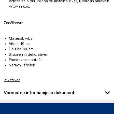
videza zelo priljubljena pri lastnikih živali, ljubiteljih naravnih
vrtov in koč.
Značilnosti:
Material: vrba
Višina: 10 cm
Dolžina 100cm
Stabilen in dekorativen
Enostavna montaža
Naravni izdelek
Prikaži več
Varnostne informacije in dokumenti
Podatki o proizvajalcu
Podatki o proizvajalcu vključujejo informacije (naziv, naslov,