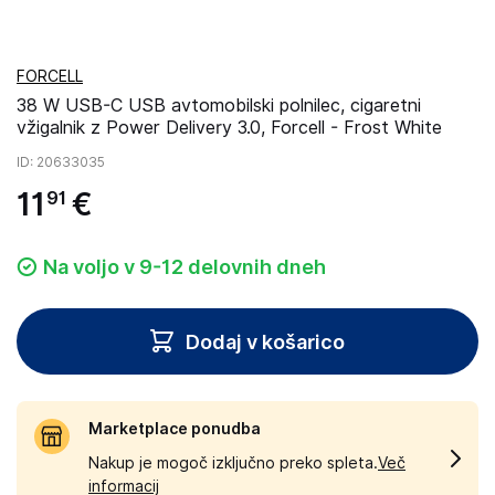
FORCELL
38 W USB-C USB avtomobilski polnilec, cigaretni
vžigalnik z Power Delivery 3.0, Forcell - Frost White
ID
: 20633035
11
€
91
Na voljo v 9-12 delovnih dneh
Dodaj v košarico
Marketplace ponudba
Nakup je mogoč izključno preko spleta.
Več
informacij