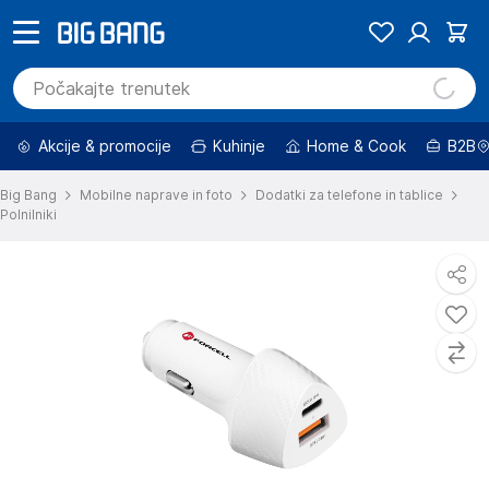
Akcije & promocije
Kuhinje
Home & Cook
B2B
Big Bang
Mobilne naprave in foto
Dodatki za telefone in tablice
Polnilniki