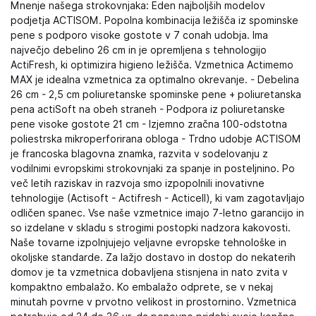
Mnenje našega strokovnjaka: Eden najboljših modelov
podjetja ACTISOM. Popolna kombinacija ležišča iz spominske
pene s podporo visoke gostote v 7 conah udobja. Ima
največjo debelino 26 cm in je opremljena s tehnologijo
ActiFresh, ki optimizira higieno ležišča. Vzmetnica Actimemo
MAX je idealna vzmetnica za optimalno okrevanje. - Debelina
26 cm - 2,5 cm poliuretanske spominske pene + poliuretanska
pena actiSoft na obeh straneh - Podpora iz poliuretanske
pene visoke gostote 21 cm - Izjemno zračna 100-odstotna
poliestrska mikroperforirana obloga - Trdno udobje ACTISOM
je francoska blagovna znamka, razvita v sodelovanju z
vodilnimi evropskimi strokovnjaki za spanje in posteljnino. Po
več letih raziskav in razvoja smo izpopolnili inovativne
tehnologije (Actisoft - Actifresh - Acticell), ki vam zagotavljajo
odličen spanec. Vse naše vzmetnice imajo 7-letno garancijo in
so izdelane v skladu s strogimi postopki nadzora kakovosti.
Naše tovarne izpolnjujejo veljavne evropske tehnološke in
okoljske standarde. Za lažjo dostavo in dostop do nekaterih
domov je ta vzmetnica dobavljena stisnjena in nato zvita v
kompaktno embalažo. Ko embalažo odprete, se v nekaj
minutah povrne v prvotno velikost in prostornino. Vzmetnica