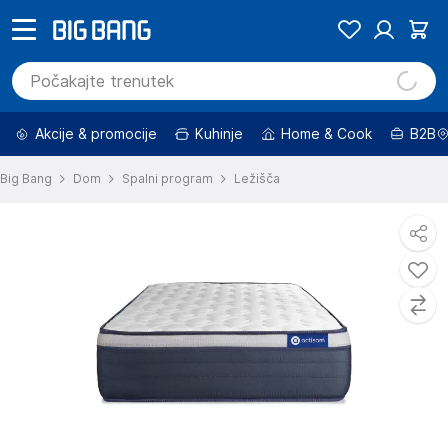
Akcije & promocije
Kuhinje
Home & Cook
B2B
Big Bang
Dom
Spalni program
Ležišča