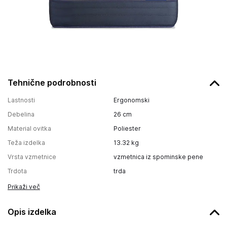
Tehnične podrobnosti
Lastnosti
Ergonomski
Debelina
26
cm
Material ovitka
Poliester
Teža izdelka
13.32
kg
Vrsta vzmetnice
vzmetnica iz spominske pene
Trdota
trda
Prikaži več
Opis izdelka