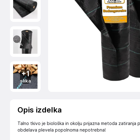
+1
slika
Opis izdelka
Talno tkivo je biološka in okolju prijazna metoda zatiranja 
obdelava plevela popolnoma nepotrebna!