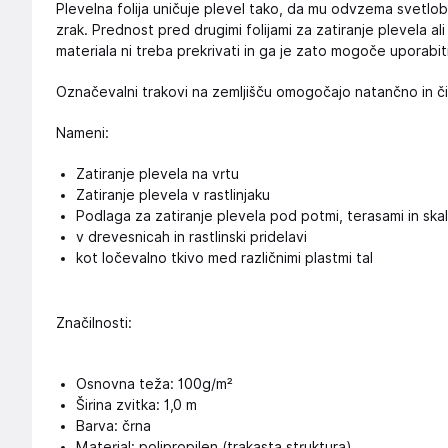
Plevelna folija uničuje plevel tako, da mu odvzema svetlo
zrak. Prednost pred drugimi folijami za zatiranje plevela ali
materiala ni treba prekrivati in ga je zato mogoče uporabiti 
Označevalni trakovi na zemljišču omogočajo natančno in či
Nameni:
Zatiranje plevela na vrtu
Zatiranje plevela v rastlinjaku
Podlaga za zatiranje plevela pod potmi, terasami in skal
v drevesnicah in rastlinski pridelavi
kot ločevalno tkivo med različnimi plastmi tal
Značilnosti:
Osnovna teža: 100g/m²
Širina zvitka: 1,0 m
Barva: črna
Material: polipropilen (trakasta struktura)