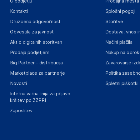
O podjetju
Prodajna mesta
Odgovorna oseba v EU
Kontakti
Splošni pogoji
Gospodarski subjekt s sedežem v EU, ki zagotavlja skladno
Družbena odgovornost
Storitve
Aquagart Trading GmbH
Obvestila za javnost
Dostava, vnos i
Heubischer Ortsstraße 79 96524 Föritztal
Germany
Akt o digitalnih storitvah
Načini plačila
verkau@aquagart.de
Prodaja podjetjem
Nakup na obrok
Big Partner - distribucija
Zavarovanje izd
Slike o varnosti izdelka
Slike o varnosti izdelka vsebujejo opozorila na embalaži izd
Marketplace za partnerje
Politika zasebno
informacije, povezane z določenim izdelkom.
Novosti
Spletni piškotki
Interna varna linija za prijavo
kršitev po ZZPRI
Zaposlitev