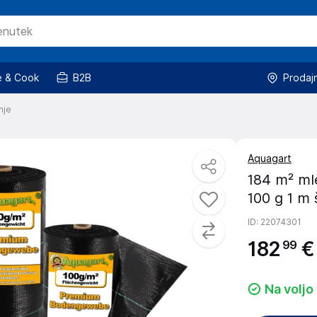
 & Cook
B2B
Prodaj
nje
Aquagart
184 m² mle
100 g 1 m 
ID
: 22074301
182
€
99
Na voljo