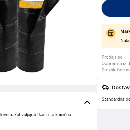
Mar
Naku
Prodajalec
:
Odpremlja iz 
Brezskrben n
Dostav
Standardna d
plevela. Zahvaljujoč tkanini je kemična