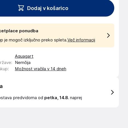
Dodaj v košarico
ketplace ponudba
p je mogoč izključno preko spleta.
Več informacij
Aquagart
države
:
Nemčija
akup
:
Možnost vračila v 14 dneh
a
ostava
predvidoma od
petka, 14.8.
naprej