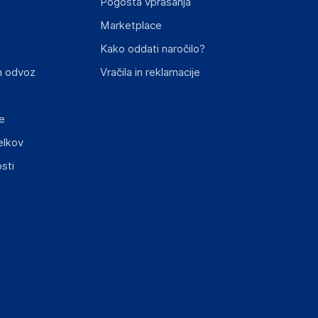
Pogosta vprašanja
Marketplace
st izdelka z zahtevanimi predpisi.
Kako oddati naročilo?
n odvoz
Vračila in reklamacije
e
elkov
elka in lahko vključujejo ključne varnostne
sti