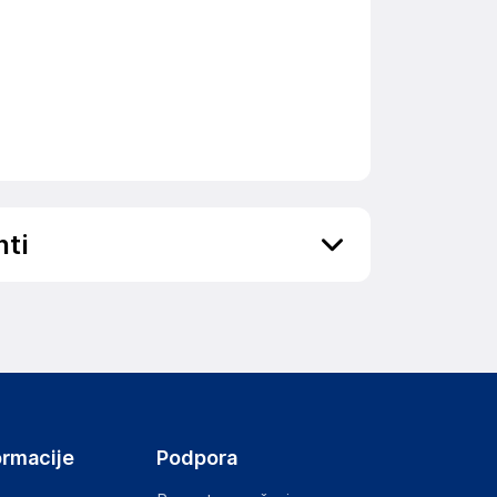
nti
ov, državo in elektronski naslov) povezane s
ormacije
Podpora