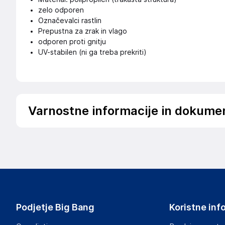
zelo odporen
Označevalci rastlin
Prepustna za zrak in vlago
odporen proti gnitju
UV-stabilen (ni ga treba prekriti)
Varnostne informacije in dokume
Podatki o proizvajalcu
Podatki o proizvajalcu vključujejo informacije (naziv, nasl
proizvajalcem izdelka.
Aquagart Trading GmbH
Heubischer Ortsstraße 79 96524 Föritztal
Germany
Podjetje Big Bang
Koristne inf
verkau@aquagart.de