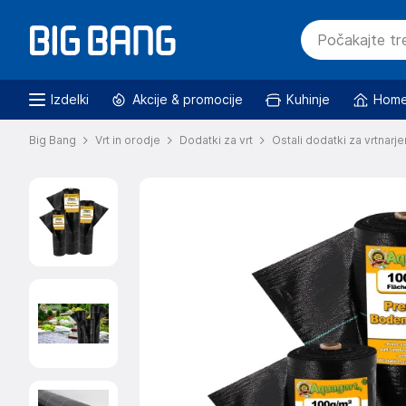
Izdelki
Akcije & promocije
Kuhinje
Home
Big Bang
Vrt in orodje
Dodatki za vrt
Ostali dodatki za vrtnarje