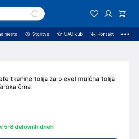
na mesta
Storitve
UAU klub
Kontakt
te tkanine folija za plevel mulčna folija
široka črna
 v 5-8 delovnih dneh