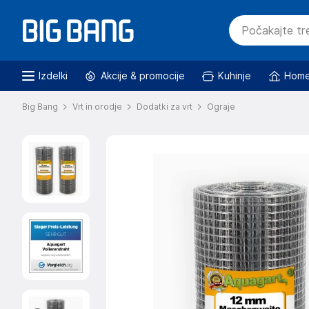
Izdelki
Akcije & promocije
Kuhinje
Home
Big Bang
Vrt in orodje
Dodatki za vrt
Ograje