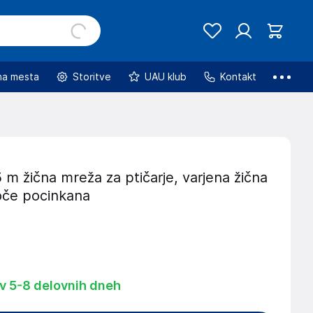
na mesta
Storitve
UAU klub
Kontakt
 m žična mreža za ptičarje, varjena žična
roče pocinkana
 v 5-8 delovnih dneh