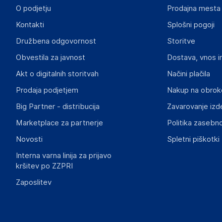
O podjetju
Prodajna mesta
Odgovorna oseba v EU
Kontakti
Splošni pogoji
Gospodarski subjekt s sedežem v EU, ki zagotavlja skladno
Družbena odgovornost
Storitve
Aquagart Trading GmbH
Obvestila za javnost
Dostava, vnos i
Heubischer Ortsstraße 79 96524 Föritztal
Germany
Akt o digitalnih storitvah
Načini plačila
verkau@aquagart.de
Prodaja podjetjem
Nakup na obrok
Big Partner - distribucija
Zavarovanje izd
Slike o varnosti izdelka
Slike o varnosti izdelka vsebujejo opozorila na embalaži izd
Marketplace za partnerje
Politika zasebno
informacije, povezane z določenim izdelkom.
Novosti
Spletni piškotki
Interna varna linija za prijavo
kršitev po ZZPRI
Zaposlitev