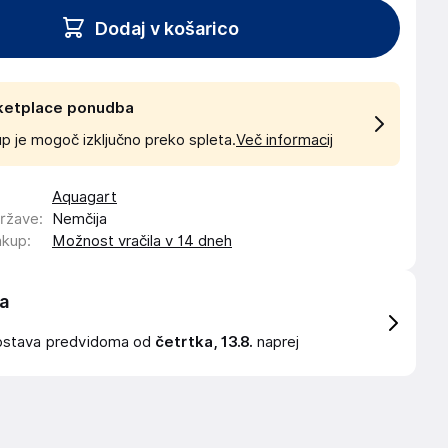
Dodaj v košarico
ketplace ponudba
p je mogoč izključno preko spleta.
Več informacij
Aquagart
države
:
Nemčija
akup
:
Možnost vračila v 14 dneh
a
ostava
predvidoma od
četrtka, 13.8.
naprej