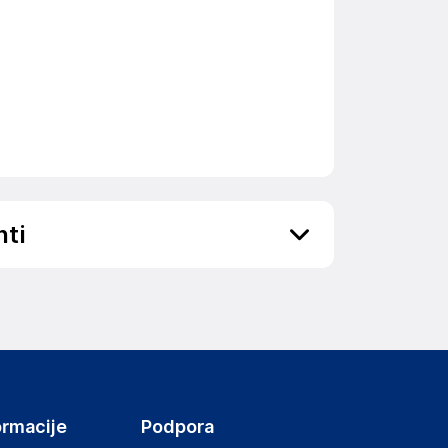
nti
ov, državo in elektronski naslov) povezane s
ormacije
Podpora