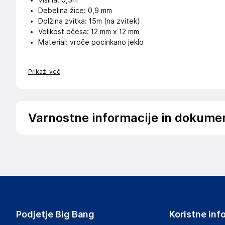
Višina: 0,5m
Debelina žice: 0,9 mm
Dolžina zvitka: 15m (na zvitek)
Velikost očesa: 12 mm x 12 mm
Material: vroče pocinkano jeklo
Prikaži več
Varnostne informacije in dokume
Podatki o proizvajalcu
Podatki o proizvajalcu vključujejo informacije (naziv, nasl
proizvajalcem izdelka.
Aquagart Trading GmbH
Heubischer Ortsstraße 79 96524 Föritztal
Germany
Podjetje Big Bang
Koristne inf
verkau@aquagart.de