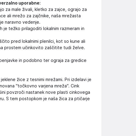
iverzalno uporabne:
o za male živali, kletko za zajce, ograjo za
ance ali mrežo za zajčnike, naša mrežasta
voje naravno vedenje.
h je težko prilagoditi lokalnim razmeram in
ito pred lokalnimi plenilci, kot so kune ali
na prostem učinkovito zaščitite tudi želve.
vzpenjavke in podobno ter ograja za gredice
jeklene žice z tesnimi mrežami. Pri izdelavi je
menovana "točkovno varjena mreža". Cink
ini povzroči nastanek nove plasti cinkovega
dru. S tem postopkom je naša žica za ptičarje