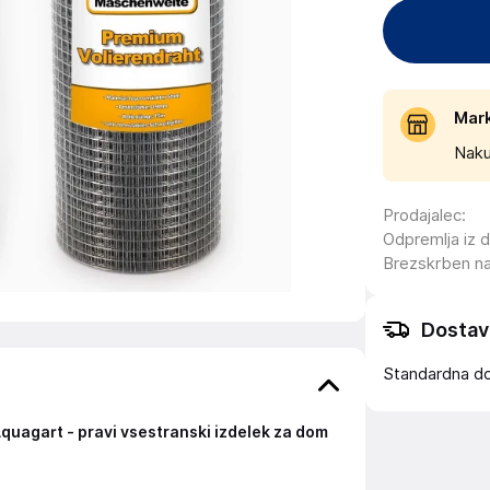
Mar
Naku
Prodajalec
:
Odpremlja iz 
Brezskrben n
Dostav
Standardna d
quagart - pravi vsestranski izdelek za dom