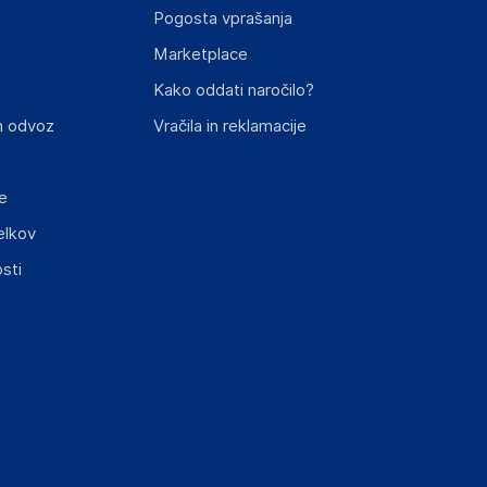
Pogosta vprašanja
Marketplace
st izdelka z zahtevanimi predpisi.
Kako oddati naročilo?
n odvoz
Vračila in reklamacije
e
elkov
elka in lahko vključujejo ključne varnostne
sti