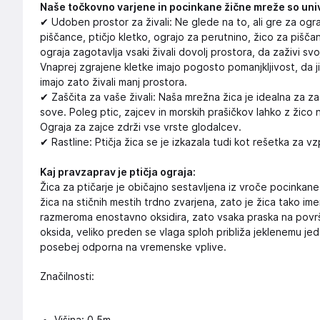
Naše točkovno varjene in pocinkane žične mreže so un
✔ Udoben prostor za živali: Ne glede na to, ali gre za ograj
piščance, ptičjo kletko, ograjo za perutnino, žico za pišč
ograja zagotavlja vsaki živali dovolj prostora, da zaživi s
Vnaprej zgrajene kletke imajo pogosto pomanjkljivost, da ji
imajo zato živali manj prostora.
✔ Zaščita za vaše živali: Naša mrežna žica je idealna za zašč
sove. Poleg ptic, zajcev in morskih prašičkov lahko z žico 
Ograja za zajce zdrži vse vrste glodalcev.
✔ Rastline: Ptičja žica se je izkazala tudi kot rešetka za 
Kaj pravzaprav je ptičja ograja:
Žica za ptičarje je običajno sestavljena iz vroče pocinkane 
žica na stičnih mestih trdno zvarjena, zato je žica tako i
razmeroma enostavno oksidira, zato vsaka praska na površ
oksida, veliko preden se vlaga sploh približa jeklenemu je
posebej odporna na vremenske vplive.
Značilnosti: