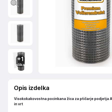
+1
slika
Opis izdelka
Visokokakovostna pocinkana žica za ptičarje podjetja A
in vrt