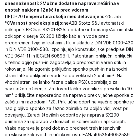
onesnaženosti:
2
Možne dodatne naprave:
ne
Širina v
enotah naklona:
1
Zaščita pred vdorom
(IP):
IP20
Temperatura okolja med delovanjem:
-25. .55
°C
Varnost pred eksplozijo:
neABB Stotz S&J avtomatski
odklopnik B-Char. SX201-B25: dodatne informacijeAutomatski
odklopniki serije SX 200 ščitijo kable in vode pred
preobremenitvijo in kratkimi stiki v skladu z DIN VDE 0100-430
in DIN VDE 0100-530. Izpolnjujejo konstrukcijske predpise DIN
VDE 0641-11 in IEC/EN 60898-1. Patentirani priključni priključki
s tehnologijo push-in zagotavljajo preprost in varen stik in
rokovanje. Na zgornjo priključno sponko push-in na izhodni
strani lahko priključite vodnike do velikosti 2 x 4 mm². Na
vhodni strani se lahko fazne palice PSX uporabljajo za
navzkrižno ožičenje. Za dovod lahko vodnike s preseki do 10
mm² priključite neposredno na napravo prek vijačne sponke z
zaščitnim razredom IP20. Priključna odprtina vijačne sponke je
nad gibljivo sponko za fazno zbiralko za boljšo vidljivost pri
dovajanju. Zaradi številnih odobritev je naprava SX200
primerna za uporabo v domačih in komercialnih aplikacijah.
Vsaka naprava je pred dobavo predmet treh intenzivnih
preskusov kakovosti in učinkovitosti. EAN: 4053546052589