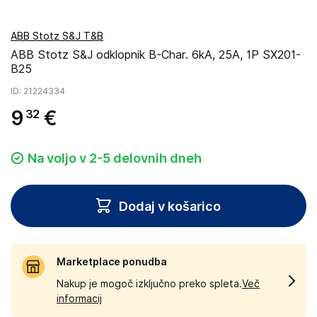
ABB Stotz S&J T&B
ABB Stotz S&J odklopnik B-Char. 6kA, 25A, 1P SX201-
B25
ID
: 21224334
9
€
32
Na voljo v 2-5 delovnih dneh
Dodaj v košarico
Marketplace ponudba
Nakup je mogoč izključno preko spleta.
Več
informacij