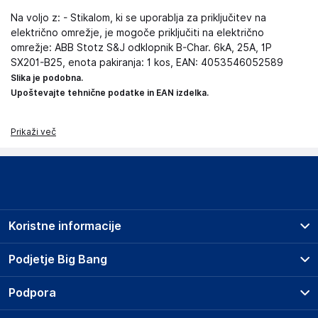
Na voljo z: - Stikalom, ki se uporablja za priključitev na
električno omrežje, je mogoče priključiti na električno
omrežje: ABB Stotz S&J odklopnik B-Char. 6kA, 25A, 1P
SX201-B25, enota pakiranja: 1 kos, EAN: 4053546052589
Slika je podobna.
Upoštevajte tehnične podatke in EAN izdelka.
Prikaži več
Koristne informacije
Prodajna mesta
Podjetje Big Bang
Splošni pogoji
O podjetju
Podpora
Storitve
Kontakti
Dostava, vnos in odvoz