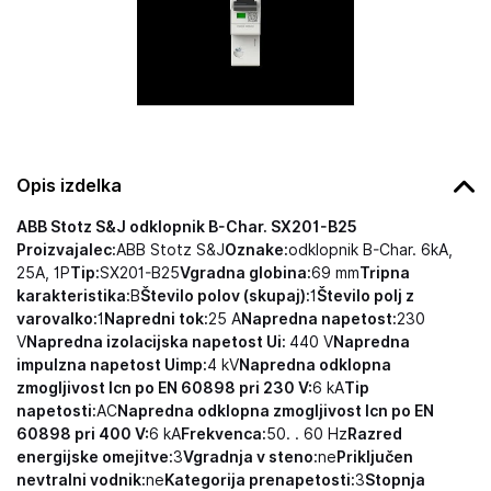
Opis izdelka
ABB Stotz S&J odklopnik B-Char. SX201-B25
Proizvajalec:
ABB Stotz S&J
Oznake:
odklopnik B-Char. 6kA,
25A, 1P
Tip:
SX201-B25
Vgradna globina:
69 mm
Tripna
karakteristika:
B
Število polov (skupaj):
1
Število polj z
varovalko:
1
Napredni tok:
25 A
Napredna napetost:
230
V
Napredna izolacijska napetost Ui:
440 V
Napredna
impulzna napetost Uimp:
4 kV
Napredna odklopna
zmogljivost Icn po EN 60898 pri 230 V:
6 kA
Tip
napetosti:
AC
Napredna odklopna zmogljivost Icn po EN
60898 pri 400 V:
6 kA
Frekvenca:
50. . 60 Hz
Razred
energijske omejitve:
3
Vgradnja v steno:
ne
Priključen
nevtralni vodnik:
ne
Kategorija prenapetosti:
3
Stopnja