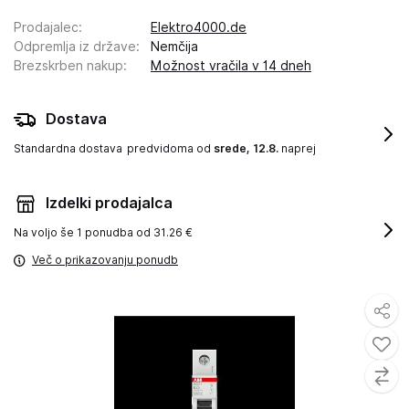
Prodajalec
:
Elektro4000.de
Odpremlja iz države
:
Nemčija
Brezskrben nakup
:
Možnost vračila v 14 dneh
Dostava
Standardna dostava
predvidoma od
srede, 12.8.
naprej
Izdelki prodajalca
Na voljo še
1 ponudba od 31.26 €
Več o prikazovanju ponudb