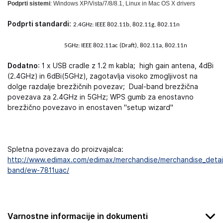
Podprti sistemi
: Windows XP/Vista/7/8/8.1, Linux in Mac OS X drivers
Podprti standardi
:
2.4GHz: IEEE 802.11b, 802.11g, 802.11n
5GHz: IEEE 802.11ac (Draft), 802.11a, 802.11n
Dodatno
: 1 x USB cradle z 1.2 m kabla; high gain antena, 4dBi
(2.4GHz) in 6dBi(5GHz),
zagotavlja visoko
zmogljivost
na
dolge razdalje
brezžičnih povezav;
Dual-band brezžična
povezava za 2.4GHz in 5GHz; WPS gumb za enostavno
brezžično povezavo in enostaven "setup wizard"
Spletna povezava do proizvajalca:
http://www.edimax.com/edimax/merchandise/merchandise_detail
band/ew-7811uac/
Varnostne informacije in dokumenti