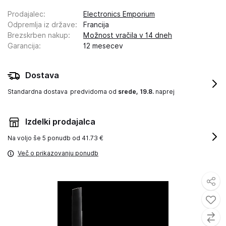
Prodajalec
:
Electronics Emporium
Odpremlja iz države
:
Francija
Brezskrben nakup
:
Možnost vračila v 14 dneh
Garancija
:
12 mesecev
Dostava
Standardna dostava
predvidoma od
srede, 19.8.
naprej
Izdelki prodajalca
Na voljo še
5 ponudb od 41.73 €
Več o prikazovanju ponudb