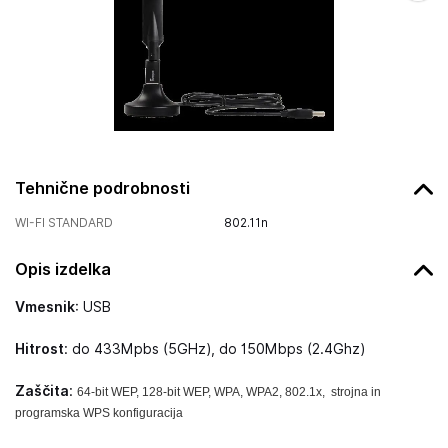
Tehnične podrobnosti
WI-FI STANDARD
802.11n
Opis izdelka
Vmesnik
: USB
Hitrost
: do 433Mpbs (5GHz), do 150Mbps (2.4Ghz)
Zaščita
:
64-bit WEP, 128-bit WEP, WPA, WPA2, 802.1x, strojna in
programska WPS konfiguracija