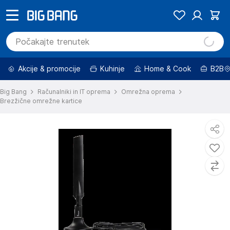
Akcije & promocije
Kuhinje
Home & Cook
B2B
Big Bang
Računalniki in IT oprema
Omrežna oprema
Brezžične omrežne kartice