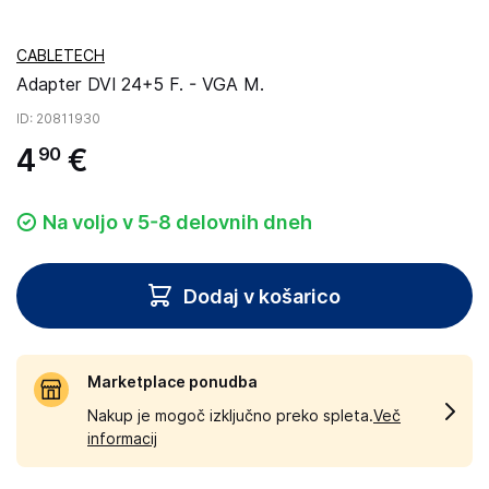
CABLETECH
Adapter DVI 24+5 F. - VGA M.
ID
: 20811930
4
€
90
Na voljo v 5-8 delovnih dneh
Dodaj v košarico
Marketplace ponudba
Nakup je mogoč izključno preko spleta.
Več
informacij