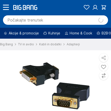
Akcije & promocije
Kuhinje
Home & Cook
B2B
Big Bang
TV in avdio
Kabli in dodatki
Adapterji