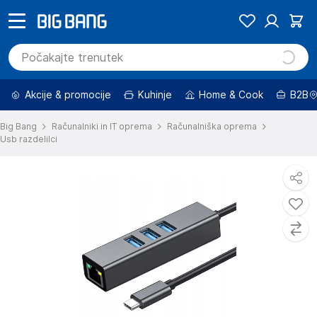
Akcije & promocije
Kuhinje
Home & Cook
B2B
Big Bang
Računalniki in IT oprema
Računalniška oprema
Usb razdelilci