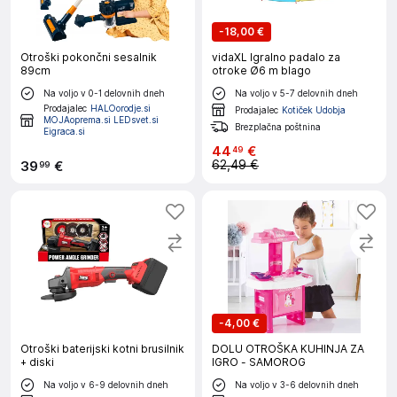
-
18,00 €
Otroški pokončni sesalnik
vidaXL Igralno padalo za
89cm
otroke Ø6 m blago
Na voljo v 0-1 delovnih dneh
Na voljo v 5-7 delovnih dneh
Prodajalec
HALOorodje.si
Prodajalec
Kotiček Udobja
MOJAoprema.si LEDsvet.si
Brezplačna poštnina
Eigraca.si
44
€
49
62,49 €
39
€
99
-
4,00 €
Otroški baterijski kotni brusilnik
DOLU OTROŠKA KUHINJA ZA
+ diski
IGRO - SAMOROG
Na voljo v 6-9 delovnih dneh
Na voljo v 3-6 delovnih dneh