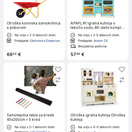
Otroška kovinska samokolnica
AIYAPLAY Igralna kuhinja s
s priborom
tekočo vodo, 85-delni komplet
dodatkov, električna pipa
Na voljo v 3-6 delovnih dneh
Na voljo v 3-6 delovnih dneh
Prodajalec
Electronics Emporium
Prodajalec
Aosom DE
Brezplačna poštnina
66
€
57
€
53
90
Samolepilna tabla za krede
Otroška igralna kuhinja Otroška
45x200cm + 5 kred
kuhinja
Na voljo v 0-1 delovnih dneh
Na voljo v 4-6 delovnih dneh