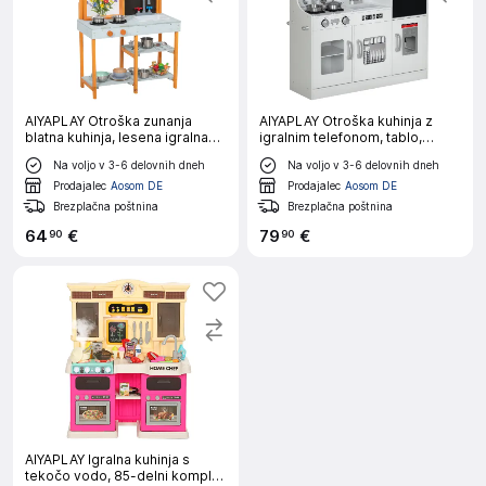
AIYAPLAY Otroška zunanja
AIYAPLAY Otroška kuhinja z
blatna kuhinja, lesena igralna
igralnim telefonom, tablo,
kuhinja s štedilnikom,
mikrovalovno pečico,
Na voljo v 3-6 delovnih dneh
Na voljo v 3-6 delovnih dneh
odstranljivim pomivalnim
štedilnikom, belo
koritom in policami
Prodajalec
Aosom DE
Prodajalec
Aosom DE
Brezplačna poštnina
Brezplačna poštnina
64
€
79
€
90
90
AIYAPLAY Igralna kuhinja s
tekočo vodo, 85-delni komplet