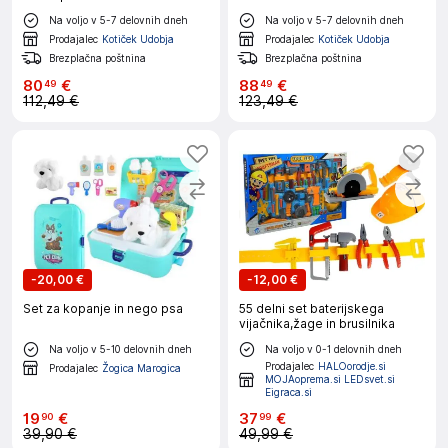
večbarvna
barve
Na voljo v 5-7 delovnih dneh
Na voljo v 5-7 delovnih dneh
Prodajalec
Kotiček Udobja
Prodajalec
Kotiček Udobja
Brezplačna poštnina
Brezplačna poštnina
80
€
88
€
49
49
112,49 €
123,49 €
-
20,00 €
-
12,00 €
Set za kopanje in nego psa
55 delni set baterijskega
vijačnika,žage in brusilnika
Na voljo v 5-10 delovnih dneh
Na voljo v 0-1 delovnih dneh
Prodajalec
HALOorodje.si
Prodajalec
Žogica Marogica
MOJAoprema.si LEDsvet.si
Eigraca.si
19
€
37
€
90
99
39,90 €
49,99 €