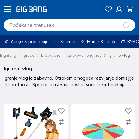
Akcije & promocije
Kuhinje
Home & Cook
B2B
Big Bang
Igrače
Didaktične in raziskovalne igrače
Igranje vlog
Igranje vlog
Igranje vlog je zabavno. Otrokom omogoca razvijanje domisljije
in spretnosti. Spodbuja ustvarjalnost in socialne interakcije.
Razvija govorne sposobnosti in kognitivne funkcije.