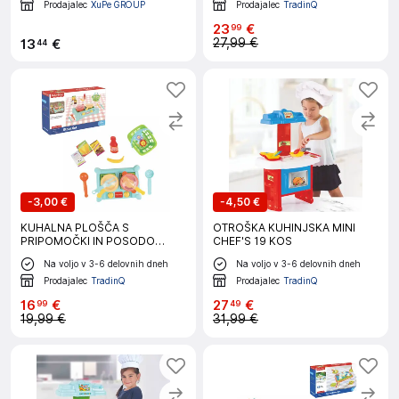
Prodajalec
XuPe GROUP
Prodajalec
TradinQ
23
€
99
27,99 €
13
€
44
-
3,00 €
-
4,50 €
KUHALNA PLOŠČA S
OTROŠKA KUHINJSKA MINI
PRIPOMOČKI IN POSODO
CHEF'S 19 KOS
FISHER PRICE
Na voljo v 3-6 delovnih dneh
Na voljo v 3-6 delovnih dneh
Prodajalec
TradinQ
Prodajalec
TradinQ
16
€
27
€
99
49
19,99 €
31,99 €