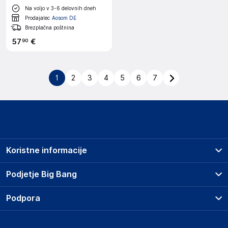
dodatkov, električna pipa
Na voljo v 3-6 delovnih dneh
Prodajalec
Aosom DE
Brezplačna poštnina
57
€
90
1
2
3
4
5
6
7
Koristne informacije
Prodajna mesta
Podjetje Big Bang
Splošni pogoji
O podjetju
Podpora
Storitve
Kontakti
Dostava, vnos in odvoz
Pogosta vprašanja
Družbena odgovornost
Načini plačila