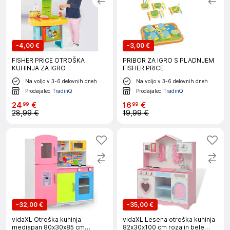
-
4,00 €
-
3,00 €
FISHER PRICE OTROŠKA
PRIBOR ZA IGRO S PLADNJEM
KUHINJA ZA IGRO
FISHER PRICE
Na voljo v 3-6 delovnih dneh
Na voljo v 3-6 delovnih dneh
Prodajalec
TradinQ
Prodajalec
TradinQ
24
€
16
€
99
99
28,99 €
19,99 €
-
32,00 €
-
35,00 €
vidaXL Otroška kuhinja
vidaXL Lesena otroška kuhinja
mediapan 80x30x85 cm
82x30x100 cm roza in bele