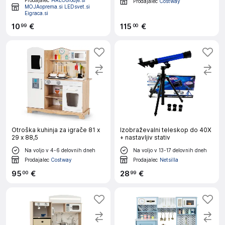
Prodajalec
HALOorodje.si
Prodajalec
Costway
MOJAoprema.si LEDsvet.si
Eigraca.si
10
€
115
€
99
00
Otroška kuhinja za igrače 81 x
Izobraževalni teleskop do 40X
29 x 88,5
+ nastavljiv stativ
Na voljo v 4-6 delovnih dneh
Na voljo v 13-17 delovnih dneh
Prodajalec
Costway
Prodajalec
Netsilla
95
€
28
€
00
99