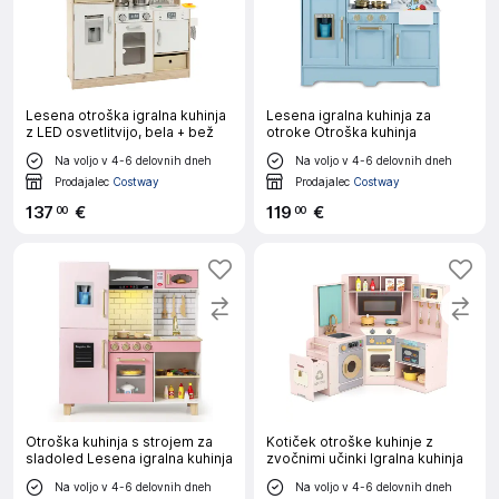
Lesena otroška igralna kuhinja
Lesena igralna kuhinja za
z LED osvetlitvijo, bela + bež
otroke Otroška kuhinja
Na voljo v 4-6 delovnih dneh
Na voljo v 4-6 delovnih dneh
Prodajalec
Costway
Prodajalec
Costway
137
€
119
€
00
00
Otroška kuhinja s strojem za
Kotiček otroške kuhinje z
sladoled Lesena igralna kuhinja
zvočnimi učinki Igralna kuhinja
Na voljo v 4-6 delovnih dneh
Na voljo v 4-6 delovnih dneh