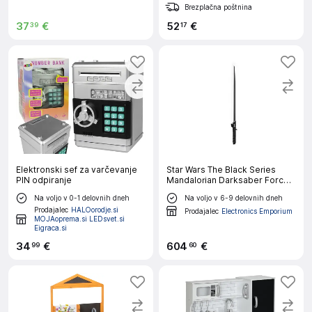
Brezplačna poštnina
37
€
52
€
39
17
Elektronski sef za varčevanje
Star Wars The Black Series
PIN odpiranje
Mandalorian Darksaber Force
FX Elite Lightsaber z
Na voljo v 0-1 delovnih dneh
Na voljo v 6-9 delovnih dneh
naprednimi LED, zvočnimi
Prodajalec
HALOorodje.si
učinki, zbirateljskimi igrami za
Prodajalec
Electronics Emporium
MOJAoprema.si LEDsvet.si
odrasle
Eigraca.si
34
€
604
€
99
60