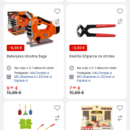
-
6,00 €
-
3,00 €
Baterijska vbodna žaga
Klešče ščiparce za otroke
Na voljo v 0-1 delovnih dneh
Na voljo v 0-1 delovnih dneh
Prodajalec
HALOorodje.si
Prodajalec
HALOorodje.si
MOJAoprema.si LEDsvet.si
MOJAoprema.si LEDsvet.si
Eigraca.si
Eigraca.si
9
€
7
€
99
99
15,99 €
10,99 €