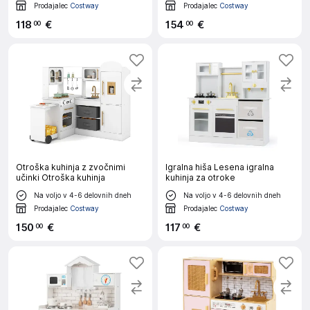
Prodajalec
Costway
Prodajalec
Costway
118
€
154
€
00
00
Otroška kuhinja z zvočnimi
Igralna hiša Lesena igralna
učinki Otroška kuhinja
kuhinja za otroke
Na voljo v 4-6 delovnih dneh
Na voljo v 4-6 delovnih dneh
Prodajalec
Costway
Prodajalec
Costway
150
€
117
€
00
00