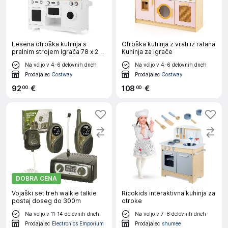
Lesena otroška kuhinja s
Otroška kuhinja z vrati iz ratana
pralnim strojem Igrača 78 x 29
Kuhinja za igrače
x 93 cm
Na voljo v 4-6 delovnih dneh
Na voljo v 4-6 delovnih dneh
Prodajalec
Costway
Prodajalec
Costway
92
€
108
€
00
00
DOBRA CENA
Vojaški set treh walkie talkie
Ricokids interaktivna kuhinja za
postaj doseg do 300m
otroke
Na voljo v 11-14 delovnih dneh
Na voljo v 7-8 delovnih dneh
Prodajalec
Electronics Emporium
Prodajalec
shumee