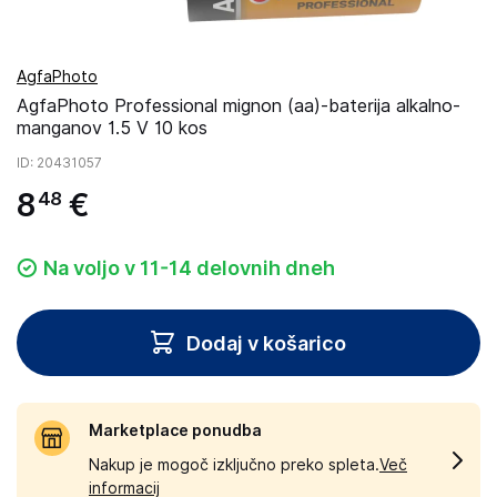
AgfaPhoto
AgfaPhoto Professional mignon (aa)-baterija alkalno-
manganov 1.5 V 10 kos
ID
: 20431057
8
€
48
Na voljo v 11-14 delovnih dneh
Dodaj v košarico
Marketplace ponudba
Nakup je mogoč izključno preko spleta.
Več
informacij