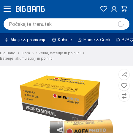
Akcije & promocije
Kuhinje
Home & Cook
B2B
Big Bang
Dom
Svetila, baterije in polnilci
Baterije, akumulatorji in polnilci