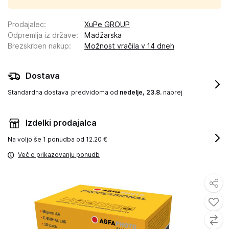
Prodajalec
:
XuPe GROUP
Odpremlja iz države
:
Madžarska
Brezskrben nakup
:
Možnost vračila v 14 dneh
Dostava
Standardna dostava
predvidoma od
nedelje, 23.8.
naprej
Izdelki prodajalca
Na voljo še
1 ponudba od 12.20 €
Več o prikazovanju ponudb