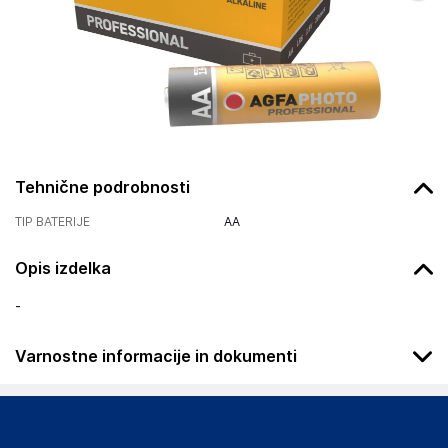
Tehnične podrobnosti
TIP BATERIJE
AA
Opis izdelka
-
Varnostne informacije in dokumenti
Podatki o proizvajalcu
Podatki o proizvajalcu vključujejo informacije (naziv, naslov,
državo in elektronski naslov) povezane s proizvajalcem