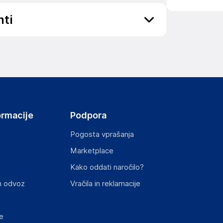
nti
ov, državo in elektronski naslov) povezane s
ormacije
Podpora
Pogosta vprašanja
Marketplace
st izdelka z zahtevanimi predpisi.
Kako oddati naročilo?
n odvoz
Vračila in reklamacije
e