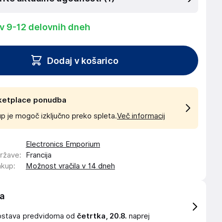
 v 9-12 delovnih dneh
Dodaj v košarico
ketplace ponudba
p je mogoč izključno preko spleta.
Več informacij
Electronics Emporium
države
:
Francija
akup
:
Možnost vračila v 14 dneh
a
ostava
predvidoma od
četrtka, 20.8.
naprej