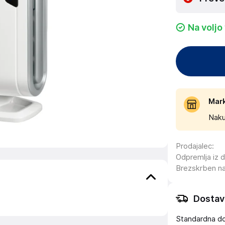
Na voljo
Mar
Naku
Prodajalec
:
Odpremlja iz 
Brezskrben n
Dostav
Standardna d