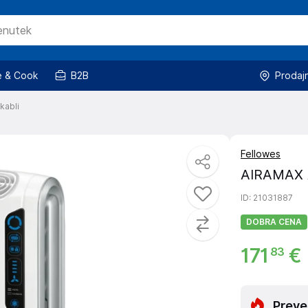
 & Cook
B2B
Prodaj
kabli
Fellowes
AIRAMAX 
ID
: 21031887
DOBRA CENA
171
€
83
Preve