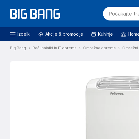
Izdelki
Akcije & promocije
Kuhinje
Home
Big Bang
Računalniki in IT oprema
Omrežna oprema
Omrežni 