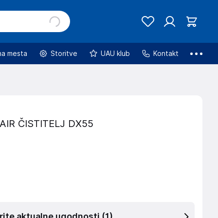
na mesta
Storitve
UAU klub
Kontakt
AIR ČISTITELJ DX55
rite aktualne ugodnosti
(1)