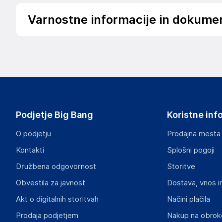
Varnostne informacije in dokume
Podatki o proizvajalcu
Podatki o proizvajalcu vključujejo informacije (naziv, nasl
proizvajalcem izdelka.
Fellowes Brands, Inc.
Gesworenhoekseweg 3a
NL
Podjetje Big Bang
Koristne inf
cs-benelux@fellowes.com
O podjetju
Prodajna mesta
Odgovorna oseba v EU
Kontakti
Splošni pogoji
Gospodarski subjekt s sedežem v EU, ki zagotavlja skladno
Družbena odgovornost
Storitve
Fellowes Brands, Inc.
Obvestila za javnost
Dostava, vnos i
Gesworenhoekseweg 3a
NL
Akt o digitalnih storitvah
Načini plačila
cs-benelux@fellowes.com
Prodaja podjetjem
Nakup na obrok