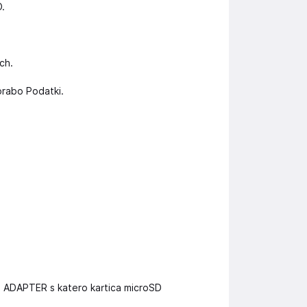
.
ch.
orabo Podatki.
i ADAPTER s katero kartica microSD