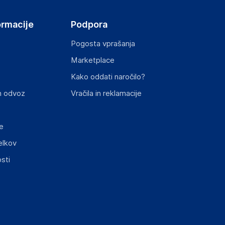
ormacije
Podpora
Pogosta vprašanja
Marketplace
st izdelka z zahtevanimi predpisi.
Kako oddati naročilo?
n odvoz
Vračila in reklamacije
e
elkov
sti