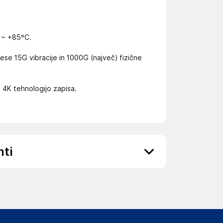
 ~ +85ºC.
ese 15G vibracije in 1000G (največ) fizične
o 4K tehnologijo zapisa.
nti
ov, državo in elektronski naslov) povezane s