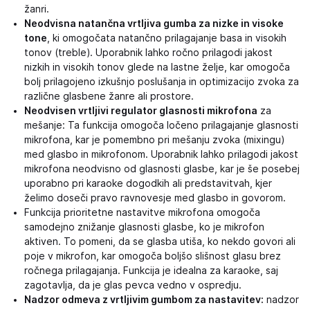
žanri.
Neodvisna natančna vrtljiva gumba za nizke in visoke
tone
, ki omogočata natančno prilagajanje basa in visokih
tonov (treble). Uporabnik lahko ročno prilagodi jakost
nizkih in visokih tonov glede na lastne želje, kar omogoča
bolj prilagojeno izkušnjo poslušanja in optimizacijo zvoka za
različne glasbene žanre ali prostore.
Neodvisen vrtljivi regulator glasnosti mikrofona
za
mešanje: Ta funkcija omogoča ločeno prilagajanje glasnosti
mikrofona, kar je pomembno pri mešanju zvoka (mixingu)
med glasbo in mikrofonom. Uporabnik lahko prilagodi jakost
mikrofona neodvisno od glasnosti glasbe, kar je še posebej
uporabno pri karaoke dogodkih ali predstavitvah, kjer
želimo doseči pravo ravnovesje med glasbo in govorom.
Funkcija prioritetne nastavitve mikrofona omogoča
samodejno znižanje glasnosti glasbe, ko je mikrofon
aktiven. To pomeni, da se glasba utiša, ko nekdo govori ali
poje v mikrofon, kar omogoča boljšo slišnost glasu brez
ročnega prilagajanja. Funkcija je idealna za karaoke, saj
zagotavlja, da je glas pevca vedno v ospredju.
Nadzor odmeva z vrtljivim gumbom za nastavitev:
nadzor