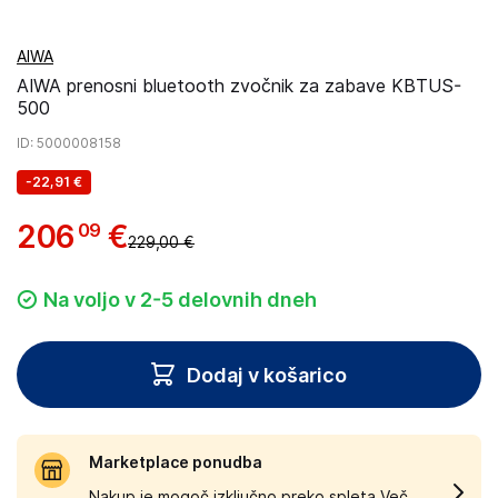
AIWA
AIWA prenosni bluetooth zvočnik za zabave KBTUS-
500
ID
: 5000008158
-
22,91 €
206
€
09
229,00 €
Na voljo v 2-5 delovnih dneh
Dodaj v košarico
Marketplace ponudba
Nakup je mogoč izključno preko spleta.
Več