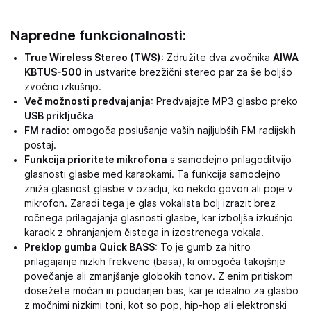
Napredne funkcionalnosti:
True Wireless Stereo (TWS)
: Združite dva zvočnika
AIWA
KBTUS-500
in ustvarite brezžični stereo par za še boljšo
zvočno izkušnjo.
Več možnosti predvajanja
: Predvajajte MP3 glasbo preko
USB priključka
FM radio
: omogoča poslušanje vaših najljubših FM radijskih
postaj.
Funkcija prioritete mikrofona
s samodejno prilagoditvijo
glasnosti glasbe med karaokami. Ta funkcija samodejno
zniža glasnost glasbe v ozadju, ko nekdo govori ali poje v
mikrofon. Zaradi tega je glas vokalista bolj izrazit brez
ročnega prilagajanja glasnosti glasbe, kar izboljša izkušnjo
karaok z ohranjanjem čistega in izostrenega vokala.
Preklop gumba Quick BASS
: To je gumb za hitro
prilagajanje nizkih frekvenc (basa), ki omogoča takojšnje
povečanje ali zmanjšanje globokih tonov. Z enim pritiskom
dosežete močan in poudarjen bas, kar je idealno za glasbo
z močnimi nizkimi toni, kot so pop, hip-hop ali elektronski