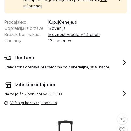
informacij
Prodajalec
:
KupujCeneje.si
Odpremlja iz države
:
Slovenija
Brezskrben nakup
:
Možnost vračila v 14 dneh
Garancija
:
12 mesecev
Dostava
Standardna dostava
predvidoma od
ponedeljka, 10.8.
naprej
Izdelki prodajalca
Na voljo še
2 ponudbi od 291.03 €
Več o prikazovanju ponudb