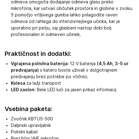
odmeva omogoča dodajanje odmeva glasu preko
mikrofona, kar ustvari občutek prostora in globine v zvoku.
S pomočjo vrtljivega gumba lahko prilagodite raven
odmeva od rahlega do intenzivnejšega učinka, kar je
uporabno pri petju, saj glasbeni nastop dobi bolj
profesionalen in odmeven učinek.
Praktičnost in dodatki:
Vgrajena polnilna baterija
: 12 V baterija
(4,5 Ah, 3-5 ur
predvajanja)
s katero boste uživali v dolgotrajnem
predvajanju brez potrebe po vtičnici.
Kolesa
za lažji transport
LED zaslon
: Bele LED luči za jasen prikaz informacij
Vsebina paketa:
Zvočnik KBTUS-500
Daljinski upravljalnik
Polnilni kabel
Brezžični VHF mikrofon