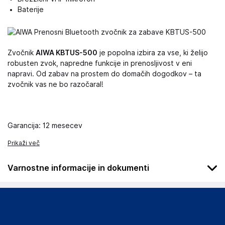
Baterije
Zvočnik
AIWA KBTUS-500
je popolna izbira za vse, ki želijo
robusten zvok, napredne funkcije in prenosljivost v eni
napravi. Od zabav na prostem do domačih dogodkov – ta
zvočnik vas ne bo razočaral!
Garancija: 12 mesecev
Prikaži več
Varnostne informacije in dokumenti
Podatki o proizvajalcu
Podatki o proizvajalcu vključujejo informacije (naziv, naslov,
državo in elektronski naslov) povezane s proizvajalcem
izdelka.