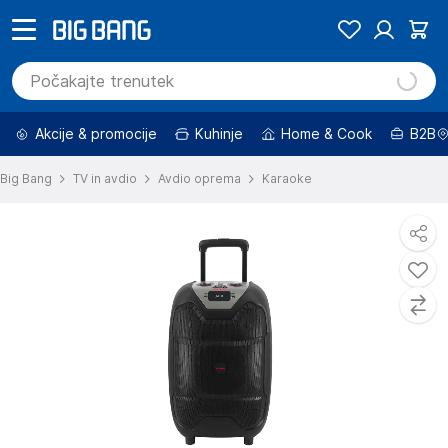
Akcije & promocije
Kuhinje
Home & Cook
B2B
Big Bang
TV in avdio
Avdio oprema
Karaoke