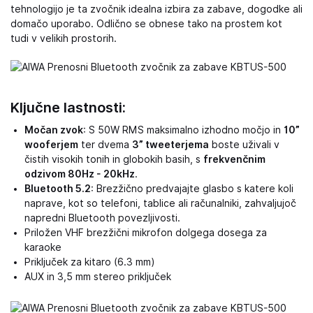
tehnologijo je ta zvočnik idealna izbira za zabave, dogodke ali
domačo uporabo. Odlično se obnese tako na prostem kot
tudi v velikih prostorih.
Ključne lastnosti:
Močan zvok
: S 50W RMS maksimalno izhodno močjo in
10”
wooferjem
ter dvema
3” tweeterjema
boste uživali v
čistih visokih tonih in globokih basih, s
frekvenčnim
odzivom 80Hz - 20kHz
.
Bluetooth 5.2
: Brezžično predvajajte glasbo s katere koli
naprave, kot so telefoni, tablice ali računalniki, zahvaljujoč
napredni Bluetooth povezljivosti.
Priložen VHF brezžični mikrofon dolgega dosega za
karaoke
Priključek za kitaro (6.3 mm)
AUX in 3,5 mm stereo priključek