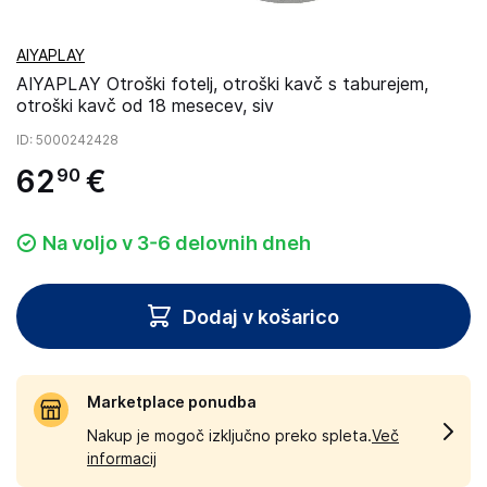
AIYAPLAY
AIYAPLAY Otroški fotelj, otroški kavč s taburejem,
otroški kavč od 18 mesecev, siv
ID
: 5000242428
62
€
90
Na voljo v 3-6 delovnih dneh
Dodaj v košarico
Marketplace ponudba
Nakup je mogoč izključno preko spleta.
Več
informacij