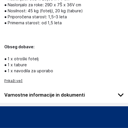
● Naslonjalo za roke: 29D x 7Š x 36V cm
● Nosilnost: 45 kg (fotelj), 20 kg (tabure)
● Priporočena starost: 1,5–3 leta
● Primerna starost: od 1,5 leta
Obseg dobave:
● 1 x otroški fotelj
● 1 x tabure
● 1 x navodila za uporabo
Prikaži več
Varnostne informacije in dokumenti
Podatki o proizvajalcu
Podatki o proizvajalcu vključujejo informacije (naziv, naslov,
državo in elektronski naslov) povezane s proizvajalcem
izdelka.