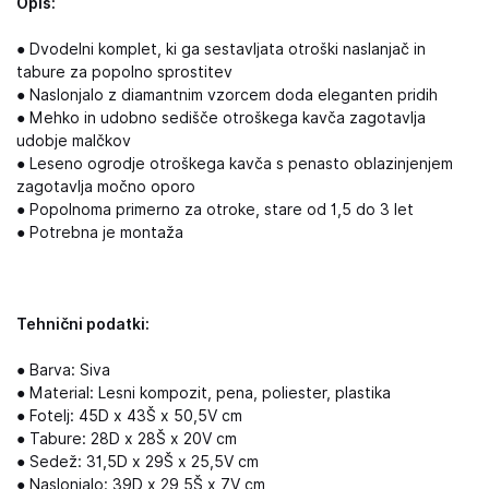
Opis:
● Dvodelni komplet, ki ga sestavljata otroški naslanjač in
tabure za popolno sprostitev
● Naslonjalo z diamantnim vzorcem doda eleganten pridih
● Mehko in udobno sedišče otroškega kavča zagotavlja
udobje malčkov
● Leseno ogrodje otroškega kavča s penasto oblazinjenjem
zagotavlja močno oporo
● Popolnoma primerno za otroke, stare od 1,5 do 3 let
● Potrebna je montaža
Tehnični podatki:
● Barva: Siva
● Material: Lesni kompozit, pena, poliester, plastika
● Fotelj: 45D x 43Š x 50,5V cm
● Tabure: 28D x 28Š x 20V cm
● Sedež: 31,5D x 29Š x 25,5V cm
● Naslonjalo: 39D x 29,5Š x 7V cm