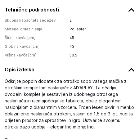
Tehnične podrobnosti
Skupna kapaciteta sedežev
2
Material oblazinjenja
Poliester
Širina kavča [cm]
45
Globina kavča [cm]
43
Višina kavča [cm]
50.5
Opis izdelka
Odkrijte popoln dodatek za otroško sobo vašega malčka z
otroškim kompletom naslanjačev AIYAPLAY. Ta očarljiv
dvodelni komplet je sestavljen iz udobnega otroškega
naslanjača in ujemajočega se tabureja, oba z elegantnim
naslonjalom z diamantnim vzorcem. Trden lesen okvir in mehko
oblazinjenje naslanjača otrokom, starim od 1,5 do 3 let, nudita
prijeten prostor za sprostitev in igro. Ustvarite svojemu
otroku oazo udobja – elegantno in prijetno!