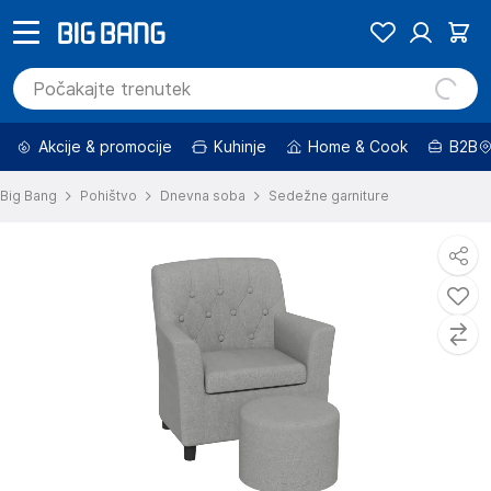
Akcije & promocije
Kuhinje
Home & Cook
B2B
Big Bang
Pohištvo
Dnevna soba
Sedežne garniture