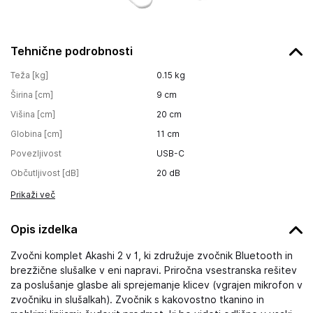
Tehnične podrobnosti
Teža [kg]
0.15
kg
Širina [cm]
9
cm
Višina [cm]
20
cm
Globina [cm]
11
cm
Povezljivost
USB-C
Občutljivost [dB]
20
dB
Prikaži več
Opis izdelka
Zvočni komplet Akashi 2 v 1, ki združuje zvočnik Bluetooth in
brezžične slušalke v eni napravi. Priročna vsestranska rešitev
za poslušanje glasbe ali sprejemanje klicev (vgrajen mikrofon v
zvočniku in slušalkah). Zvočnik s kakovostno tkanino in