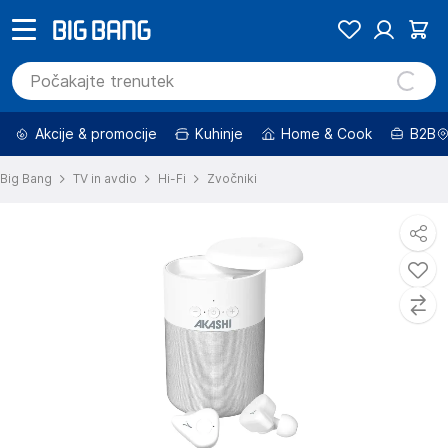
Akcije & promocije
Kuhinje
Home & Cook
B2B
Big Bang
TV in avdio
Hi-Fi
Zvočniki