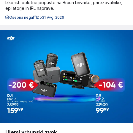
Izkoristi poletne popuste na Braun brivnike, prirezovalnike,
epilatorje in IPL naprave.
Osebna nega
Do
31 Avg, 2026
Ujemi vrhunski zvok