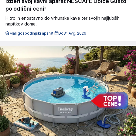
Izberi svoj kavni aparat NESCAFÉ Dolce Gusto
po odlični ceni!
Hitro in enostavno do vrhunske kave ter svojih najljubših
napitkov doma.
Mali gospodinjski aparati
Do
31 Avg, 2026