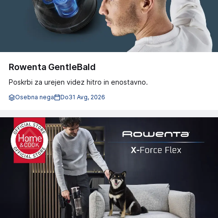
Rowenta GentleBald
Poskrbi za urejen videz hitro in enostavno.
Osebna nega
Do
31 Avg, 2026