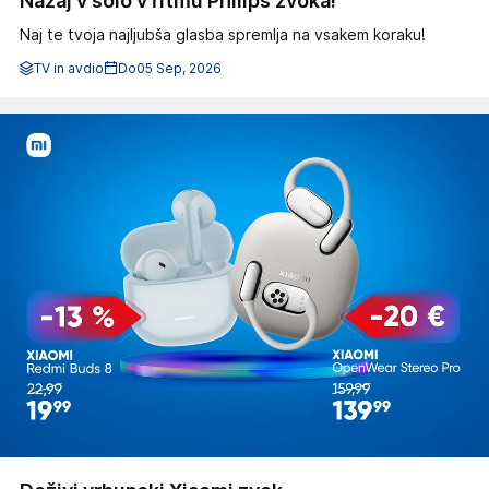
Nazaj v šolo v ritmu Philips zvoka!
Naj te tvoja najljubša glasba spremlja na vsakem koraku!
TV in avdio
Do
05 Sep, 2026