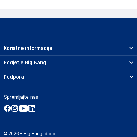
Koristne informacije
Prodajna mesta
Podjetje Big Bang
Splošni pogoji
O podjetju
Podpora
Storitve
Kontakti
Dostava, vnos in odvoz
Pogosta vprašanja
Družbena odgovornost
Načini plačila
Spremljajte nas:
Marketplace
Obvestila za javnost
Nakup na obroke
Kako oddati naročilo?
Akt o digitalnih storitvah
Zavarovanje izdelkov
Vračila in reklamacije
Prodaja podjetjem
Politika zasebnosti
Big Partner - distribucija
Spletni piškotki
© 2026 - Big Bang, d.o.o.
Marketplace za partnerje