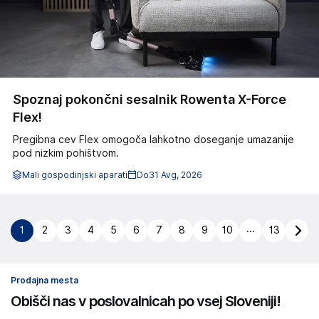
Spoznaj pokončni sesalnik Rowenta X-Force
Flex!
Pregibna cev Flex omogoča lahkotno doseganje umazanije
pod nizkim pohištvom.
Mali gospodinjski aparati
Do
31 Avg, 2026
...
1
2
3
4
5
6
7
8
9
10
13
Prodajna mesta
Obišči nas v poslovalnicah po vsej Sloveniji!