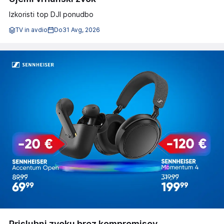
Izkoristi top DJI ponudbo
TV in avdio
Do
31 Avg, 2026
Prisluhni zvoku brez kompromisov