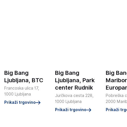
Big Bang
Big Bang
Big Ba
Ljubljana, BTC
Ljubljana, Park
Maribor
center Rudnik
Europa
Francoska ulica 17,
1000 Ljubljana
Jurčkova cesta 228,
Pobreška c
1000 Ljubljana
2000 Mari
Prikaži trgovino
Prikaži trgovino
Prikaži tr