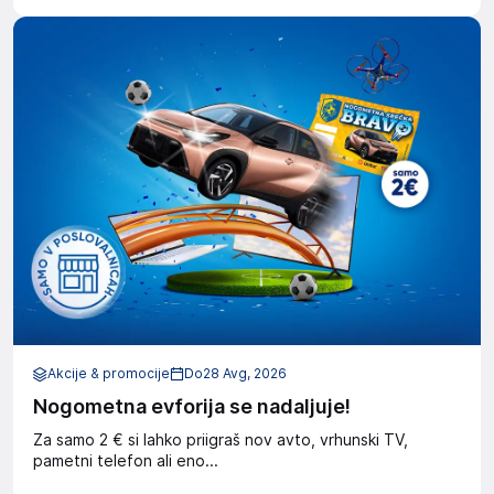
Akcije & promocije
Do
28 Avg, 2026
Nogometna evforija se nadaljuje!
Za samo 2 € si lahko priigraš nov avto, vrhunski TV,
pametni telefon ali eno...