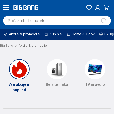
Akcije & promocije
Kuhinje
Home & Cook
B2B
Big Bang
Akcije & promocije
Vse akcije in
Bela tehnika
TV in avdio
popusti