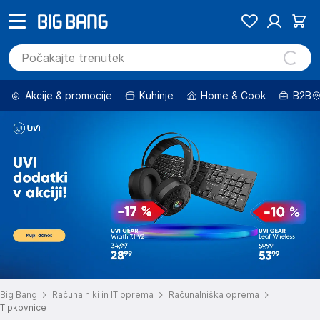
Akcije & promocije
Kuhinje
Home & Cook
B2B
Big Bang
Računalniki in IT oprema
Računalniška oprema
Tipkovnice