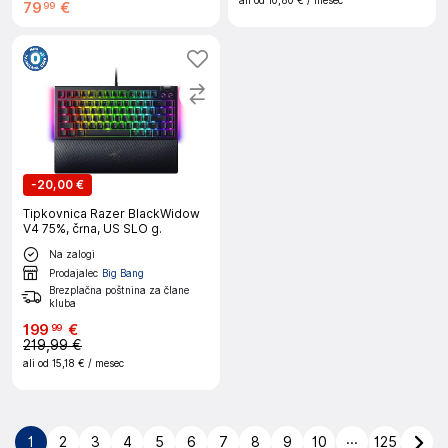
ali od
10,80 €
/ mesec
79
€
99
-
20,00 €
Tipkovnica Razer BlackWidow
V4 75%, črna, US SLO g.
Na zalogi
Prodajalec
Big Bang
Brezplačna poštnina za člane
kluba
199
€
99
219,99 €
ali od
15,18 €
/ mesec
...
1
2
3
4
5
6
7
8
9
10
125