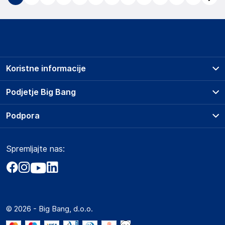
Koristne informacije
Prodajna mesta
Podjetje Big Bang
Splošni pogoji
O podjetju
Podpora
Storitve
Kontakti
Dostava, vnos in odvoz
Pogosta vprašanja
Družbena odgovornost
Načini plačila
Spremljajte nas:
Marketplace
Obvestila za javnost
Nakup na obroke
Kako oddati naročilo?
Akt o digitalnih storitvah
Zavarovanje izdelkov
Vračila in reklamacije
Prodaja podjetjem
Politika zasebnosti
Big Partner - distribucija
Spletni piškotki
© 2026 - Big Bang, d.o.o.
Marketplace za partnerje
Novosti