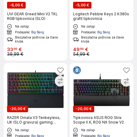
-
6,00 €
-
5,00 €
UVI GEAR Greed Mini V2 TKL
Logitech Pebble Keys 2 K380s
RGB tipkovnica (SLO)
grafit tipkovnica
Na zalogi
Na zalogi
Prodajalec
Big Bang
Prodajalec
Big Bang
Brezplačna poštnina za člane
Brezplačna poštnina za člane
kluba
kluba
33
€
49
€
99
99
39,99 €
54,99 €
-
20,00 €
-
20,00 €
RAZER Ornata V3 Tenkeyless,
Tipkovnica ASUS ROG Strix
UK (SLO gravura) gaming
Scope II X, ROG NX Snow V2
tipkovnica
Na zalogi
Na zalogi
Prodajalec
Big Bang
Prodajalec
Big Bang