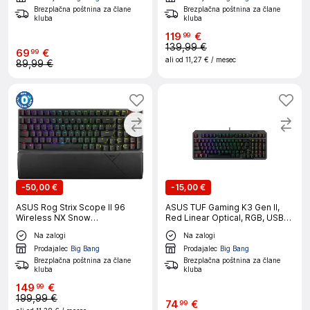
Brezplačna poštnina za člane
Brezplačna poštnina za člane
kluba
kluba
119
€
99
139,99 €
69
€
99
ali od
11,27 €
/ mesec
89,99 €
-
50,00 €
-
15,00 €
ASUS Rog Strix Scope II 96
ASUS TUF Gaming K3 Gen II,
Wireless NX Snow
Red Linear Optical, RGB, USB
PBT/RGB/USB/US tipkovnica
(SLO gravura) mehanska
Na zalogi
Na zalogi
tipkovnica
Prodajalec
Big Bang
Prodajalec
Big Bang
Brezplačna poštnina za člane
Brezplačna poštnina za člane
kluba
kluba
149
€
99
199,99 €
74
€
99