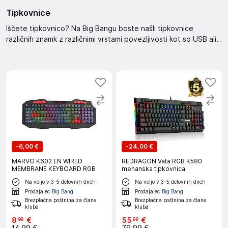
Tipkovnice
Iščete tipkovnico? Na Big Bangu boste našli tipkovnice
različnih znamk z različnimi vrstami povezljivosti kot so USB ali
brezžične tipkovnice. Izbirate lahko med različnimi razporedi
tipk, velikostmi in barvami.
-
6,00 €
-
24,00 €
MARVO K602 EN WIRED
REDRAGON Vata RGB K580
MEMBRANE KEYBOARD RGB
mehanska tipkovnica
Na voljo v 3-5 delovnih dneh
Na voljo v 3-5 delovnih dneh
Prodajalec
Big Bang
Prodajalec
Big Bang
Brezplačna poštnina za člane
Brezplačna poštnina za člane
kluba
kluba
8
€
55
€
99
99