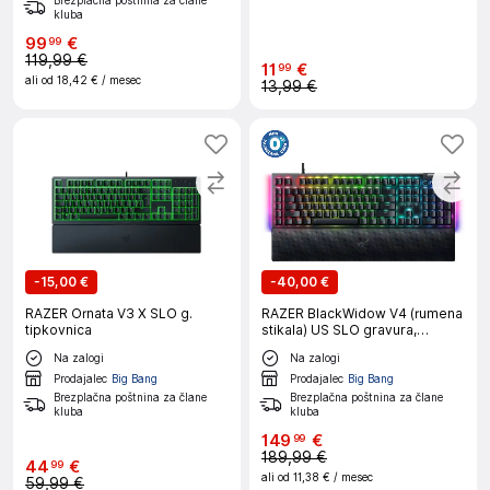
Brezplačna poštnina za člane
kluba
99
€
99
119,99 €
11
€
99
ali od
18,42 €
/ mesec
13,99 €
-
15,00 €
-
40,00 €
RAZER Ornata V3 X SLO g.
RAZER BlackWidow V4 (rumena
tipkovnica
stikala) US SLO gravura,
mehanska gaming tipkovnica
Na zalogi
Na zalogi
Prodajalec
Big Bang
Prodajalec
Big Bang
Brezplačna poštnina za člane
Brezplačna poštnina za člane
kluba
kluba
149
€
99
189,99 €
44
€
99
ali od
11,38 €
/ mesec
59,99 €