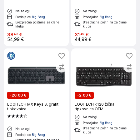
Na zalogi
Na zalogi
Prodajalec
Big Bang
Prodajalec
Big Bang
Brezplačna poštnina za člane
Brezplačna poštnina za člane
kluba
kluba
38
€
31
€
49
49
54,99 €
44,99 €
-
20,00 €
-
2,00 €
LOGITECH MX Keys S, grafit
LOGITECH K120 žična
tipkovnica
tipkovnica OEM
Na zalogi
Prodajalec
Big Bang
Brezplačna poštnina za člane
Na zalogi
kluba
Prodajalec
Big Bang