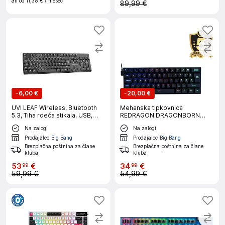
ali od
11,38 €
/ mesec
89,99 €
-
6,00 €
-
20,00 €
UVI LEAF Wireless, Bluetooth
Mehanska tipkovnica
5.3, Tiha rdeča stikala, USB,
REDRAGON DRAGONBORN
SLO tipkovnica
K630-RGB, s šumniki
Na zalogi
Na zalogi
Prodajalec
Big Bang
Prodajalec
Big Bang
Brezplačna poštnina za člane
Brezplačna poštnina za člane
kluba
kluba
53
€
34
€
99
99
59,99 €
54,99 €