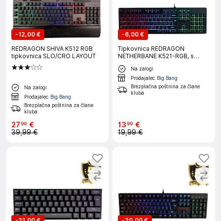
-
12,00 €
-
6,00 €
REDRAGON SHIVA K512 RGB
Tipkovnica REDRAGON
tipkovnica SLO/CRO LAYOUT
NETHERBANE K521-RGB, s
šumniki
Na zalogi
Prodajalec
Big Bang
Brezplačna poštnina za člane
Na zalogi
kluba
Prodajalec
Big Bang
Brezplačna poštnina za člane
kluba
27
€
13
€
99
99
39,99 €
19,99 €
-
21,00 €
-
20,00 €