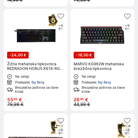
14,99 €
79,99 €
-
24,00 €
-
18,00 €
Žična mehanska tipkovnica
MARVO KG962W mehanska
REDRAGON HORUS K619-RGB,
brezžična tipkovnica
rdeča stikala, SLO/HR
Na zalogi
Na zalogi
Prodajalec
Big Bang
Prodajalec
Big Bang
Brezplačna poštnina za člane
Brezplačna poštnina za člane
kluba
kluba
55
€
26
€
99
99
79,99 €
44,99 €