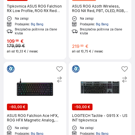
Tipkovnica ASUS ROG Falchion
ASUS ROG Azoth Wireless,
RX Low Profile, ROG RX Red
ROG NX Red, PBT, OLED, RGB,
nizka stikala, RGB, USB, US SLO
USB, UK SLO g. tipkovnica
Na zalogi
Na zalogi
g.
Prodajalec
Big Bang
Prodajalec
Big Bang
Brezplačna poštnina za člane
Brezplačna poštnina za člane
kluba
kluba
109
€
99
179,99 €
219
€
99
ali od
10,33 €
/ mesec
ali od
10,75 €
/ mesec
-
60,00 €
-
50,00 €
ASUS ROG Falchion Ace HFX,
LOGITECH Tactile - G915 X - US
ROG HFX Magnetic Analog,
INT tipkovnica
RGB, USB, črna, US tipkovnica
Na zalogi
Na zalogi
Prodajalec
Big Bang
Prodajalec
Big Bang