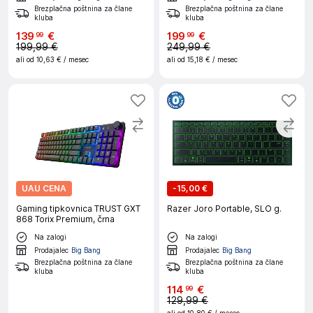
Brezplačna poštnina za člane
Brezplačna poštnina za člane
kluba
kluba
139
€
199
€
99
99
199,99 €
249,99 €
ali od
10,63 €
/ mesec
ali od
15,18 €
/ mesec
UAU CENA
-
15,00 €
Gaming tipkovnica TRUST GXT
Razer Joro Portable, SLO g.
868 Torix Premium, črna
Na zalogi
Na zalogi
Prodajalec
Big Bang
Prodajalec
Big Bang
Brezplačna poštnina za člane
Brezplačna poštnina za člane
kluba
kluba
114
€
99
129,99 €