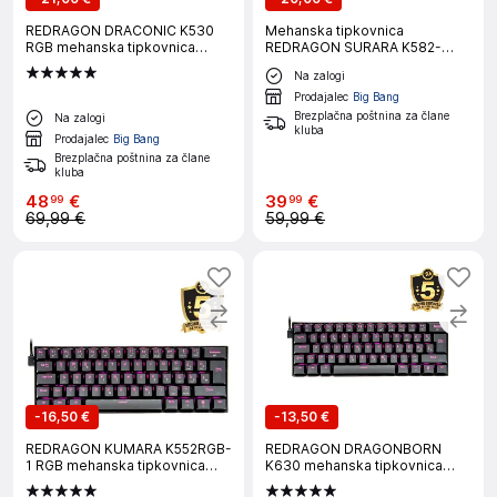
REDRAGON DRACONIC K530
Mehanska tipkovnica
RGB mehanska tipkovnica
REDRAGON SURARA K582-
SLO/CRO LAYOUT
RGB, s šumniki, rdeča stikala
Na zalogi
Prodajalec
Big Bang
Brezplačna poštnina za člane
Na zalogi
kluba
Prodajalec
Big Bang
Brezplačna poštnina za člane
kluba
48
€
39
€
99
99
69,99 €
59,99 €
-
16,50 €
-
13,50 €
REDRAGON KUMARA K552RGB-
REDRAGON DRAGONBORN
1 RGB mehanska tipkovnica
K630 mehanska tipkovnica
SLO/CRO LAYOUT
SLO/CRO LAYOUT