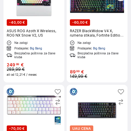
-
40,00 €
-
60,00 €
ASUS ROG Azoth X Wireless,
RAZER BlackWidow V4 X,
ROG NX Snow V2, US
rumena stikala, Fortnite Edition,
US tipkovnica
Na zalogi
Na zalogi
Prodajalec
Big Bang
Prodajalec
Big Bang
Brezplačna poštnina za člane
Brezplačna poštnina za člane
kluba
kluba
249
€
99
289,99 €
89
€
99
ali od
12,21 €
/ mesec
149,99 €
-
70,00 €
UAU CENA