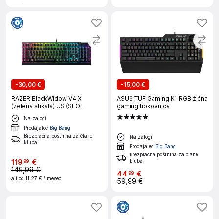
-
30,00 €
-
15,00 €
RAZER BlackWidow V4 X
ASUS TUF Gaming K1 RGB žična
(zelena stikala) US (SLO
gaming tipkovnica
gravura) mehanska gaming
Na zalogi
tipkovnica
Prodajalec
Big Bang
Brezplačna poštnina za člane
Na zalogi
kluba
Prodajalec
Big Bang
Brezplačna poštnina za člane
119
€
kluba
99
149,99 €
44
€
99
ali od
11,27 €
/ mesec
59,99 €