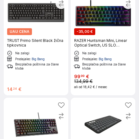
UAU CENA
-
35,00 €
TRUST Primo Silent Black žična
RAZER Huntsman Mini, Linear
tipkovnica
Optical Switch, US SLO
tipkovnica
Na zalogi
Na zalogi
Prodajalec
Big Bang
Prodajalec
Big Bang
Brezplačna poštnina za člane
Brezplačna poštnina za člane
kluba
kluba
99
€
99
134,99 €
ali od
18,42 €
/ mesec
14
€
24