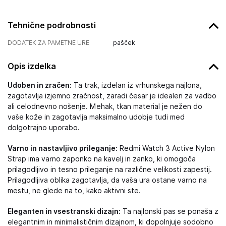
Tehnične podrobnosti
DODATEK ZA PAMETNE URE
pašček
Opis izdelka
Udoben in zračen:
Ta trak, izdelan iz vrhunskega najlona,
zagotavlja izjemno zračnost, zaradi česar je idealen za vadbo
ali celodnevno nošenje. Mehak, tkan material je nežen do
vaše kože in zagotavlja maksimalno udobje tudi med
dolgotrajno uporabo.
Varno in nastavljivo prileganje:
Redmi Watch 3 Active Nylon
Strap ima varno zaponko na kavelj in zanko, ki omogoča
prilagodljivo in tesno prileganje na različne velikosti zapestij.
Prilagodljiva oblika zagotavlja, da vaša ura ostane varno na
mestu, ne glede na to, kako aktivni ste.
Eleganten in vsestranski dizajn:
Ta najlonski pas se ponaša z
elegantnim in minimalističnim dizajnom, ki dopolnjuje sodobno