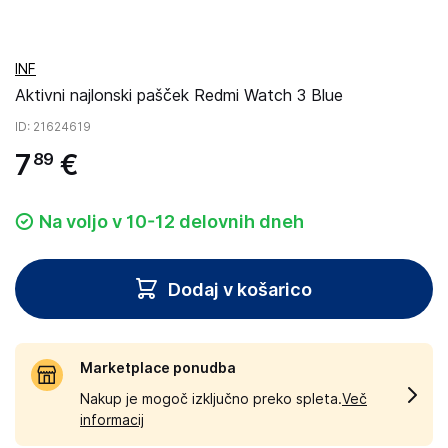
INF
Aktivni najlonski pašček Redmi Watch 3 Blue
ID
: 21624619
7
€
89
Na voljo v 10-12 delovnih dneh
Dodaj v košarico
Marketplace ponudba
Nakup je mogoč izključno preko spleta.
Več
informacij