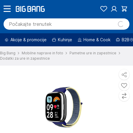
Akcije & promocije
Kuhinje
Home & Cook
B2B
Big Bang
Mobilne naprave in foto
Pametne ure in zapestnice
Dodatki za ure in zapestnice