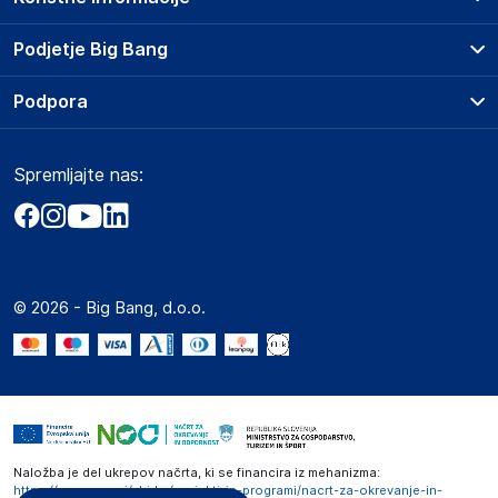
Prodajna mesta
Podjetje Big Bang
Splošni pogoji
O podjetju
Podpora
Storitve
Kontakti
Dostava, vnos in odvoz
Pogosta vprašanja
Družbena odgovornost
Načini plačila
Spremljajte nas:
Marketplace
Obvestila za javnost
Nakup na obroke
Kako oddati naročilo?
Akt o digitalnih storitvah
Zavarovanje izdelkov
Vračila in reklamacije
Prodaja podjetjem
Politika zasebnosti
Big Partner - distribucija
Spletni piškotki
© 2026 - Big Bang, d.o.o.
Marketplace za partnerje
Novosti
Interna varna linija za prijavo kršitev po ZZPRI
Zaposlitev
Naložba je del ukrepov načrta, ki se financira iz mehanizma:
https://www.gov.si/zbirke/projekti-in-programi/nacrt-za-okrevanje-in-