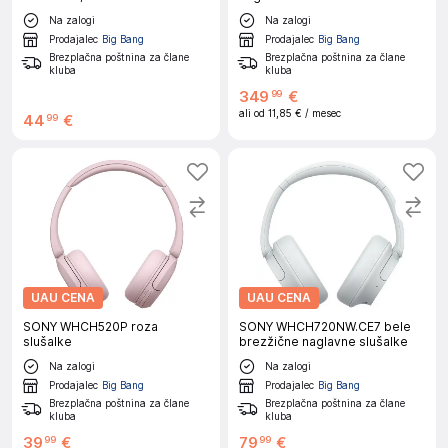
Na zalogi
Na zalogi
Prodajalec
Big Bang
Prodajalec
Big Bang
Brezplačna poštnina za člane
Brezplačna poštnina za člane
kluba
kluba
349
€
99
ali od
11,85 €
/ mesec
44
€
99
UAU CENA
UAU CENA
SONY WHCH520P roza
SONY WHCH720NW.CE7 bele
slušalke
brezžične naglavne slušalke
Na zalogi
Na zalogi
Prodajalec
Big Bang
Prodajalec
Big Bang
Brezplačna poštnina za člane
Brezplačna poštnina za člane
kluba
kluba
39
€
79
€
99
99