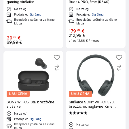
gaming slušalke
Buds4 PRO, črne (R640)
Na zalogi
Na zalogi
Prodajalec
Big Bang
Prodajalec
Big Bang
Brezplačna poštnina za člane
Brezplačna poštnina za člane
kluba
kluba
179
€
99
212,99 €
39
€
99
ali od
13,66 €
/ mesec
69,99 €
UAU CENA
UAU CENA
SONY WF-C510/B brezžične
Slušalke SONY WH-CH520,
slušalke
brezžične, naglavne, črne
(WHCH520B.CE7)
Na zalogi
Prodajalec
Big Bang
Brezplačna poštnina za člane
Na zalogi
kluba