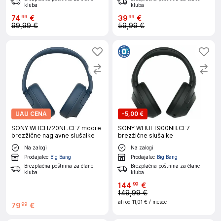
kluba
kluba
74
€
39
€
99
99
99,99 €
59,99 €
UAU CENA
-
5,00 €
SONY WHCH720NL.CE7 modre
SONY WHULT900NB.CE7
brezžične naglavne slušalke
brezžične slušalke
Na zalogi
Na zalogi
Prodajalec
Big Bang
Prodajalec
Big Bang
Brezplačna poštnina za člane
Brezplačna poštnina za člane
kluba
kluba
144
€
99
149,99 €
ali od
11,01 €
/ mesec
79
€
99