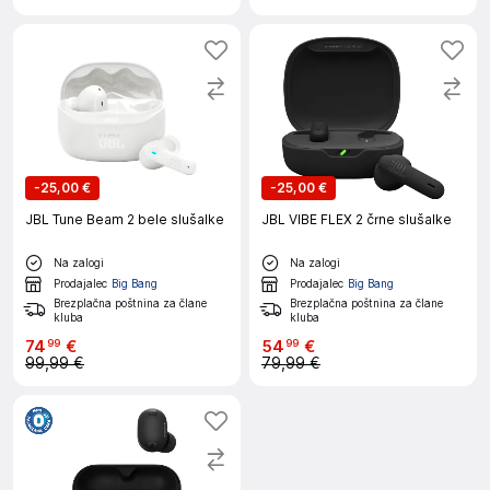
-
25,00 €
-
25,00 €
JBL Tune Beam 2 bele slušalke
JBL VIBE FLEX 2 črne slušalke
Na zalogi
Na zalogi
Prodajalec
Big Bang
Prodajalec
Big Bang
Brezplačna poštnina za člane
Brezplačna poštnina za člane
kluba
kluba
74
€
54
€
99
99
99,99 €
79,99 €