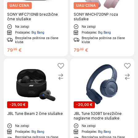
UAU CENA
UAU CENA
SONY WFC710NB brezžične
SONY WHCH720NP roza
črne slušalke
slušalke
Na zalogi
Na zalogi
Prodajalec
Big Bang
Prodajalec
Big Bang
Brezplačna poštnina za člane
Brezplačna poštnina za člane
kluba
kluba
79
€
79
€
99
99
-
25,00 €
-
20,00 €
JBL Tune Beam 2 črne slušalke
JBL Tune 520BT brezžične
naglavne modre slušalke
Na zalogi
Na zalogi
Prodajalec
Big Bang
Prodajalec
Big Bang
Brezplačna poštnina za člane
Brezplačna poštnina za člane