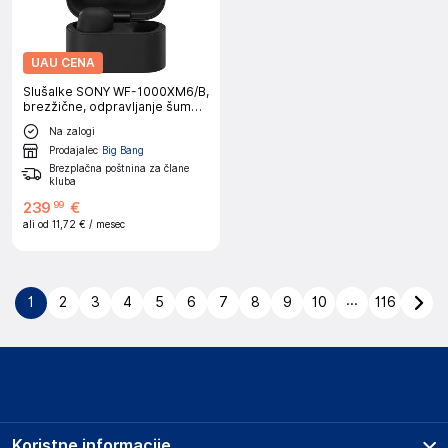
UAU CENA
Slušalke SONY WF-1000XM6/B,
brezžične, odpravljanje šumov,
črne
Na zalogi
Prodajalec
Big Bang
Brezplačna poštnina za člane
kluba
239
€
99
ali od
11,72 €
/ mesec
...
1
2
3
4
5
6
7
8
9
10
116
Koristne informacije