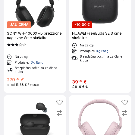
UAU CENA
-
10,00 €
SONY WH-1000XM5 brezžične
HUAWEI FreeBuds SE 3 črne
naglavne črne slušalke
slušalke
Na zalogi
Prodajalec
Big Bang
Brezplačna poštnina za člane
Na zalogi
kluba
Prodajalec
Big Bang
Brezplačna poštnina za člane
kluba
279
€
99
39
€
99
ali od
13,68 €
/ mesec
49,99 €