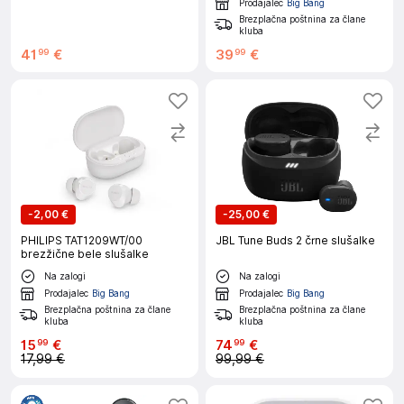
Prodajalec
Big Bang
Brezplačna poštnina za člane
kluba
41
€
39
€
99
99
-
2,00 €
-
25,00 €
PHILIPS TAT1209WT/00
JBL Tune Buds 2 črne slušalke
brezžične bele slušalke
Na zalogi
Na zalogi
Prodajalec
Big Bang
Prodajalec
Big Bang
Brezplačna poštnina za člane
Brezplačna poštnina za člane
kluba
kluba
15
€
74
€
99
99
17,99 €
99,99 €