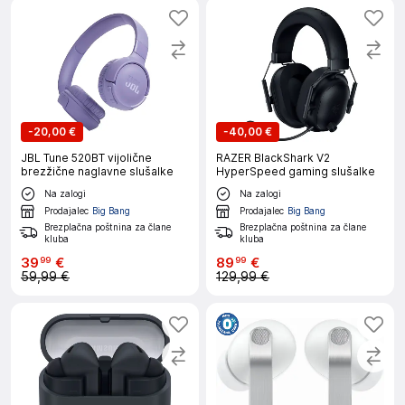
-
20,00 €
-
40,00 €
JBL Tune 520BT vijolične
RAZER BlackShark V2
brezžične naglavne slušalke
HyperSpeed gaming slušalke
Na zalogi
Na zalogi
Prodajalec
Big Bang
Prodajalec
Big Bang
Brezplačna poštnina za člane
Brezplačna poštnina za člane
kluba
kluba
39
€
89
€
99
99
59,99 €
129,99 €