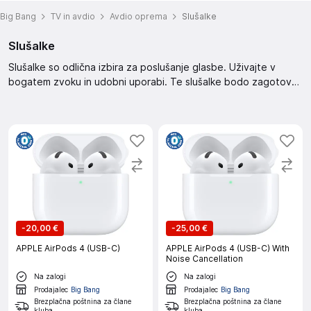
Big Bang
TV in avdio
Avdio oprema
Slušalke
Slušalke
Slušalke so odlična izbira za poslušanje glasbe. Uživajte v
bogatem zvoku in udobni uporabi. Te slušalke bodo zagotovo
zadovoljile vaše potrebe po kakovostnem zvoku.
-
20,00 €
-
25,00 €
APPLE AirPods 4 (USB-C)
APPLE AirPods 4 (USB-C) With
Noise Cancellation
Na zalogi
Na zalogi
Prodajalec
Big Bang
Prodajalec
Big Bang
Brezplačna poštnina za člane
Brezplačna poštnina za člane
kluba
kluba