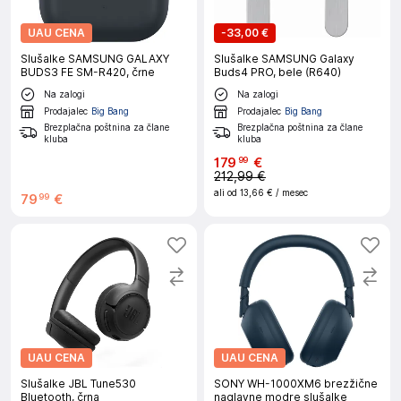
UAU CENA
-
33,00 €
Slušalke SAMSUNG GALAXY
Slušalke SAMSUNG Galaxy
BUDS3 FE SM-R420, črne
Buds4 PRO, bele (R640)
Na zalogi
Na zalogi
Prodajalec
Big Bang
Prodajalec
Big Bang
Brezplačna poštnina za člane
Brezplačna poštnina za člane
kluba
kluba
179
€
99
212,99 €
ali od
13,66 €
/ mesec
79
€
99
UAU CENA
UAU CENA
Slušalke JBL Tune530
SONY WH-1000XM6 brezžične
Bluetooth, črna
naglavne modre slušalke