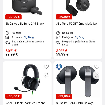
-
30,00 €
-
20,00 €
Slušalke JBL Tune 245 Black
JBL Tune 520BT črne slušalke
Na zalogi
Na zalogi
Prodajalec
Big Bang
Prodajalec
Big Bang
Brezplačna poštnina za člane
Brezplačna poštnina za člane
kluba
kluba
69
€
39
€
99
99
99,99 €
59,99 €
-
30,00 €
-
33,00 €
RAZER BlackShark V2 X žične
Slušalke SAMSUNG Galaxy