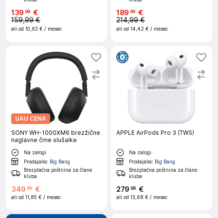
139
€
189
€
99
99
159,99 €
214,99 €
ali od
10,63 €
/ mesec
ali od
14,42 €
/ mesec
UAU CENA
SONY WH-1000XM6 brezžične
APPLE AirPods Pro 3 (TWS)
naglavne črne slušalke
Na zalogi
Na zalogi
Prodajalec
Big Bang
Prodajalec
Big Bang
Brezplačna poštnina za člane
Brezplačna poštnina za člane
kluba
kluba
349
€
279
€
99
99
ali od
11,85 €
/ mesec
ali od
13,68 €
/ mesec