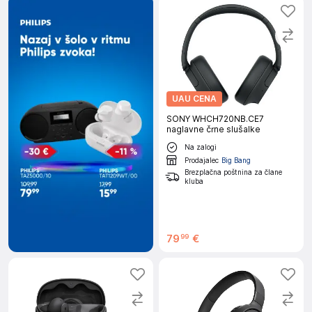
UAU CENA
SONY WHCH720NB.CE7
naglavne črne slušalke
Na zalogi
Prodajalec
Big Bang
Brezplačna poštnina za člane
kluba
79
€
99