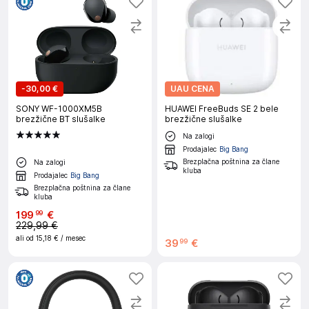
-
30,00 €
UAU CENA
SONY WF-1000XM5B
HUAWEI FreeBuds SE 2 bele
brezžične BT slušalke
brezžične slušalke
Na zalogi
Prodajalec
Big Bang
Brezplačna poštnina za člane
Na zalogi
kluba
Prodajalec
Big Bang
Brezplačna poštnina za člane
kluba
199
€
99
229,99 €
ali od
15,18 €
/ mesec
39
€
99